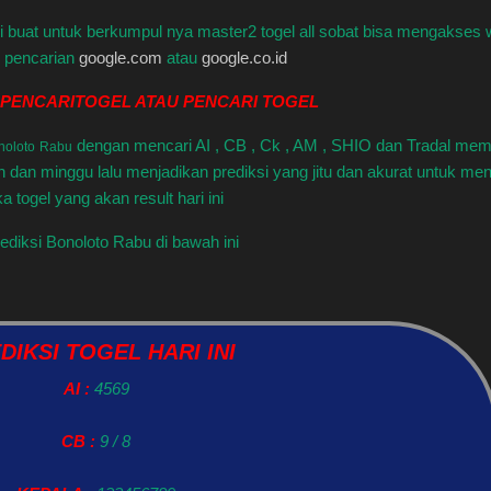
di buat untuk berkumpul nya master2 togel all sobat bisa mengakses
n pencarian
google.com
atau
google.co.id
k
PENCARITOGEL ATAU PENCARI TOGEL
dengan mencari AI , CB , Ck , AM , SHIO dan Tradal me
noloto
Rabu
dan minggu lalu menjadikan prediksi yang jitu dan akurat untuk men
a togel yang akan result hari ini
prediksi Bonoloto Rabu di bawah ini
DIKSI TOGEL HARI INI
AI :
4569
CB :
9 / 8