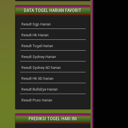
DATA TOGEL HARIAN FAVORIT
Result Sgp Harian
Result Hk Harian
Result Togel Harian
Result Sydney Harian
Result Sydney 6D harian
Result Hk 6D harian
Result BullsEye Harian
Result Pcso Harian
PREDIKSI TOGEL HARI INI