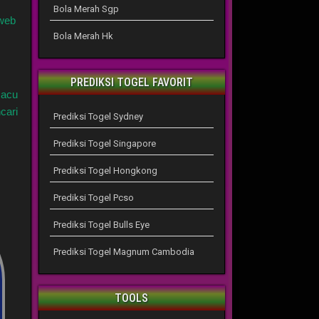
Bola Merah Sgp
 web
Bola Merah Hk
PREDIKSI TOGEL FAVORIT
macu
cari
Prediksi Togel Sydney
Prediksi Togel Singapore
Prediksi Togel Hongkong
Prediksi Togel Pcso
Prediksi Togel Bulls Eye
Prediksi Togel Magnum Cambodia
TOOLS