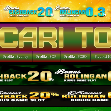
Prediksi Sydney
Prediksi SGP
Prediksi PCSO
Prediksi 