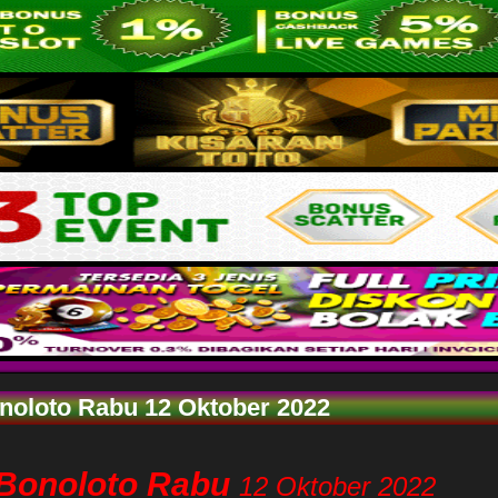
noloto Rabu 12 Oktober 2022
 Bonoloto Rabu
12 Oktober 2022