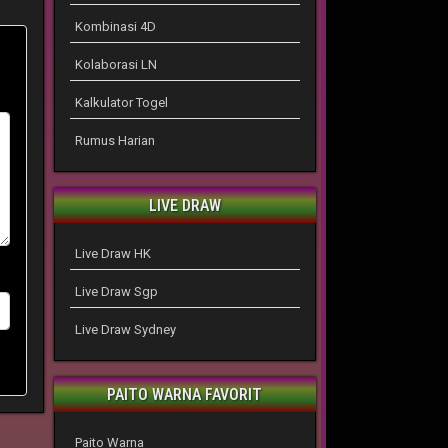
Kombinasi 4D
Kolaborasi LN
Kalkulator Togel
Rumus Harian
LIVE DRAW
Live Draw HK
Live Draw Sgp
Live Draw Sydney
PAITO WARNA FAVORIT
Paito Warna