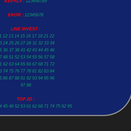
KEPALA :
123456789
EKOR :
12345678
LINE INVEST :
1 12 13 14 15 16 17 18 21 22
3 24 25 26 27 28 31 32 33 34
5 36 37 38 41 42 43 44 45 46
7 48 51 52 53 54 55 56 57 58
1 62 63 64 65 66 67 68 71 72
3 74 75 76 77 78 81 82 83 84
5 86 87 88 91 92 93 94 95 96
97 98
TOP 2D :
4 45 46 52 53 61 62 68 71 74 75 92 95