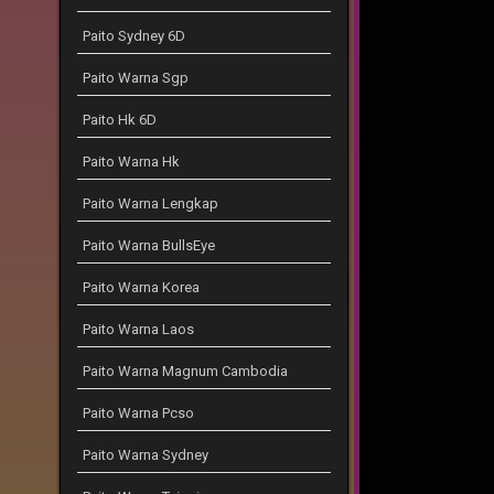
Paito Sydney 6D
Paito Warna Sgp
Paito Hk 6D
Paito Warna Hk
Paito Warna Lengkap
Paito Warna BullsEye
Paito Warna Korea
Paito Warna Laos
Paito Warna Magnum Cambodia
Paito Warna Pcso
Paito Warna Sydney