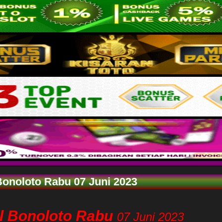
Bonoloto Rabu 07 Juni 2023
el Bonoloto Rabu
07 Juni 2023