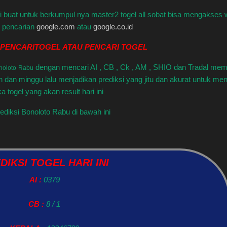
di buat untuk berkumpul nya master2 togel all sobat bisa mengakses
n pencarian
google.com
atau
google.co.id
k
PENCARITOGEL ATAU PENCARI TOGEL
dengan mencari AI , CB , Ck , AM , SHIO dan Tradal me
noloto
Rabu
dan minggu lalu menjadikan prediksi yang jitu dan akurat untuk men
a togel yang akan result hari ini
prediksi Bonoloto Rabu di bawah ini
DIKSI TOGEL HARI INI
AI :
0379
CB :
8 / 1