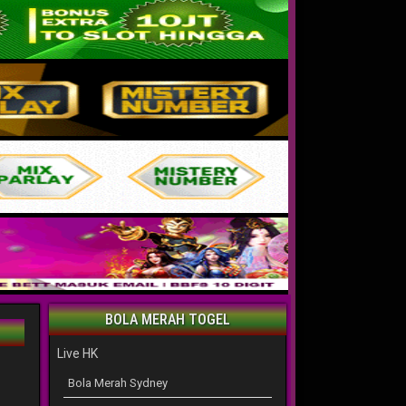
BOLA MERAH TOGEL
Live HK
Bola Merah Sydney