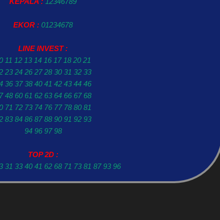
KEPALA :
12346789
EKOR :
01234678
LINE INVEST :
0 11 12 13 14 16 17 18 20 21
2 23 24 26 27 28 30 31 32 33
4 36 37 38 40 41 42 43 44 46
7 48 60 61 62 63 64 66 67 68
0 71 72 73 74 76 77 78 80 81
2 83 84 86 87 88 90 91 92 93
94 96 97 98
TOP 2D :
3 31 33 40 41 62 68 71 73 81 87 93 96