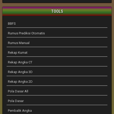
TOOLS
BBFS
Rumus Prediksi Otomatis
Rumus Manual
Rekap Kumat
Rekap Angka CT
Rekap Angka 3D
Rekap Angka 2D
Pola Dasar All
Pola Dasar
Pembalik Angka