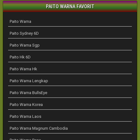
PAITO WARNA FAVORIT
Paito Warna
Paito Sydney 6D
Paito Warna Sgp
Paito Hk 6D
Paito Warna Hk
Paito Warna Lengkap
Paito Warna BullsEye
Paito Warna Korea
Paito Warna Laos
Paito Warna Magnum Cambodia