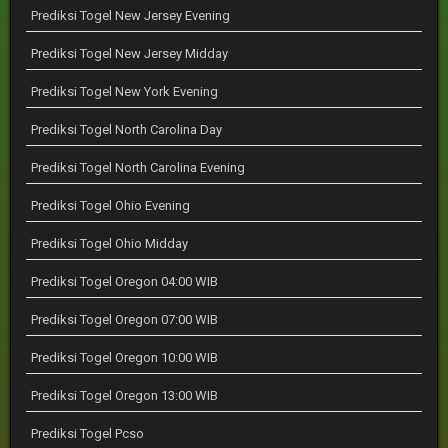
Prediksi Togel New Jersey Evening
Prediksi Togel New Jersey Midday
Prediksi Togel New York Evening
Prediksi Togel North Carolina Day
Prediksi Togel North Carolina Evening
Prediksi Togel Ohio Evening
Prediksi Togel Ohio Midday
Prediksi Togel Oregon 04:00 WIB
Prediksi Togel Oregon 07:00 WIB
Prediksi Togel Oregon 10:00 WIB
Prediksi Togel Oregon 13:00 WIB
Prediksi Togel Pcso