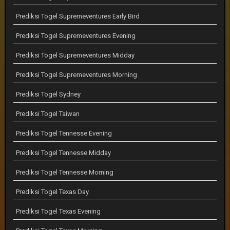
Prediksi Togel Supremeventures Early Bird
Prediksi Togel Supremeventures Evening
Prediksi Togel Supremeventures Midday
Prediksi Togel Supremeventures Morning
Prediksi Togel Sydney
Prediksi Togel Taiwan
Prediksi Togel Tennesse Evening
Prediksi Togel Tennesse Midday
Prediksi Togel Tennesse Morning
Prediksi Togel Texas Day
Prediksi Togel Texas Evening