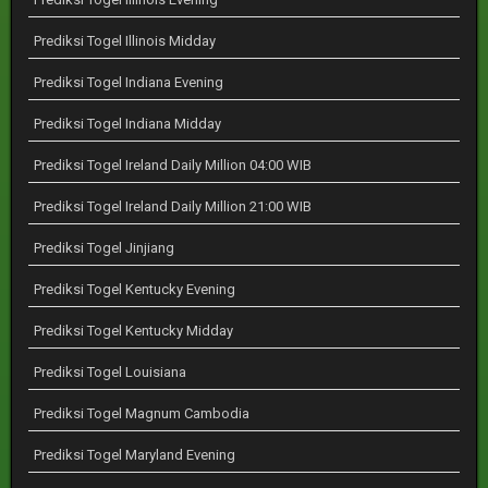
Prediksi Togel Illinois Midday
Prediksi Togel Indiana Evening
Prediksi Togel Indiana Midday
Prediksi Togel Ireland Daily Million 04:00 WIB
Prediksi Togel Ireland Daily Million 21:00 WIB
Prediksi Togel Jinjiang
Prediksi Togel Kentucky Evening
Prediksi Togel Kentucky Midday
Prediksi Togel Louisiana
Prediksi Togel Magnum Cambodia
Prediksi Togel Maryland Evening