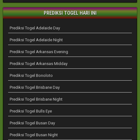
PREDIKSI TOGEL HARI INI
Prediksi Togel Adelaide Day
Prediksi Togel Adelaide Night
Prediksi Togel Arkansas Evening
Prediksi Togel Arkansas Midday
Prediksi Togel Bonoloto
Prediksi Togel Brisbane Day
Prediksi Togel Brisbane Night
Prediksi Togel Bulls Eye
Prediksi Togel Busan Day
Prediksi Togel Busan Night