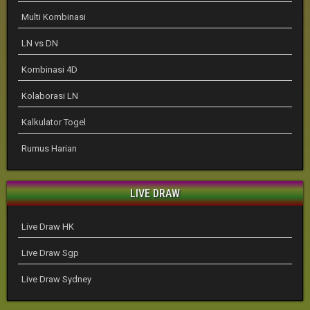
Multi Kombinasi
LN vs DN
Kombinasi 4D
Kolaborasi LN
Kalkulator Togel
Rumus Harian
LIVE DRAW
Live Draw HK
Live Draw Sgp
Live Draw Sydney