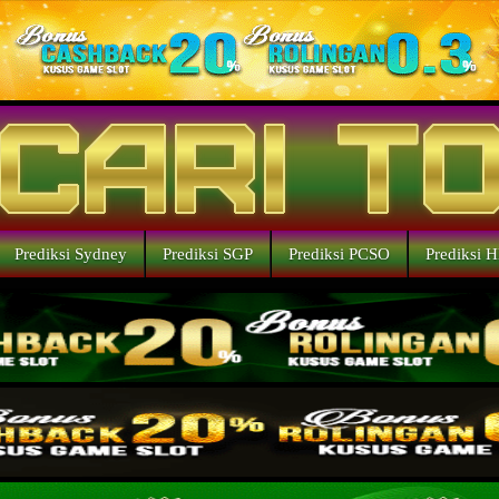
Prediksi Sydney
Prediksi SGP
Prediksi PCSO
Prediksi 