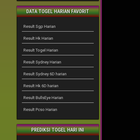
DATA TOGEL HARIAN FAVORIT
Result Sgp Harian
Result Hk Harian
Result Togel Harian
Result Sydney Harian
Result Sydney 6D harian
Result Hk 6D harian
Result BullsEye Harian
Result Pcso Harian
PREDIKSI TOGEL HARI INI