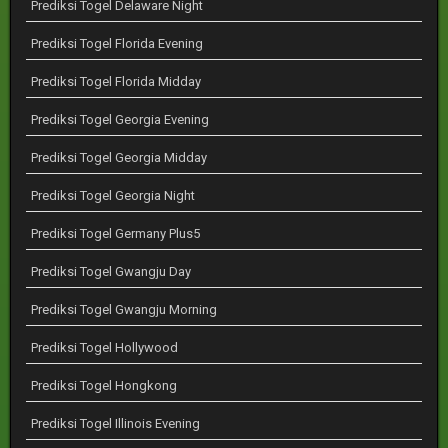
Prediksi Togel Delaware Night
Prediksi Togel Florida Evening
Prediksi Togel Florida Midday
Prediksi Togel Georgia Evening
Prediksi Togel Georgia Midday
Prediksi Togel Georgia Night
Prediksi Togel Germany Plus5
Prediksi Togel Gwangju Day
Prediksi Togel Gwangju Morning
Prediksi Togel Hollywood
Prediksi Togel Hongkong
Prediksi Togel Illinois Evening