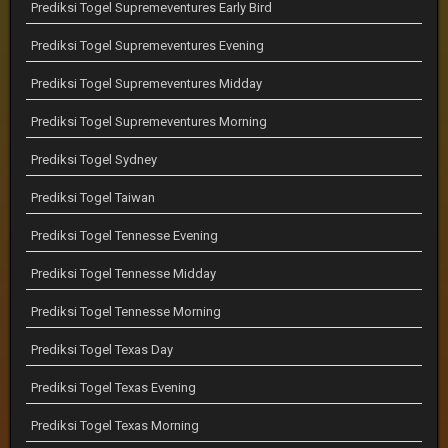
Prediksi Togel Supremeventures Early Bird
Prediksi Togel Supremeventures Evening
Prediksi Togel Supremeventures Midday
Prediksi Togel Supremeventures Morning
Prediksi Togel Sydney
Prediksi Togel Taiwan
Prediksi Togel Tennesse Evening
Prediksi Togel Tennesse Midday
Prediksi Togel Tennesse Morning
Prediksi Togel Texas Day
Prediksi Togel Texas Evening
Prediksi Togel Texas Morning