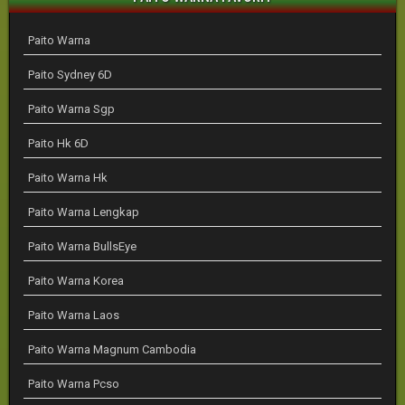
Paito Warna
Paito Sydney 6D
Paito Warna Sgp
Paito Hk 6D
Paito Warna Hk
Paito Warna Lengkap
Paito Warna BullsEye
Paito Warna Korea
Paito Warna Laos
Paito Warna Magnum Cambodia
Paito Warna Pcso