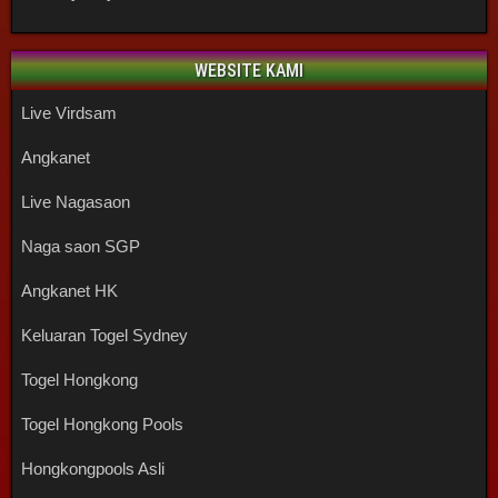
WEBSITE KAMI
Live Virdsam
Angkanet
Live Nagasaon
Naga saon SGP
Angkanet HK
Keluaran Togel Sydney
Togel Hongkong
Togel Hongkong Pools
Hongkongpools Asli