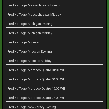
Prediksi Togel Massachusetts Evening
Prediksi Togel Massachusetts Midday
Prediksi Togel Michigan Evening
Prediksi Togel Michigan Midday
Prediksi Togel Miramar
Prediksi Togel Missouri Evening
Prediksi Togel Missouri Midday
Prediksi Togel Morocco Quatro 01:01 WIB
Prediksi Togel Morocco Quatro 04:00 WIB
Prediksi Togel Morocco Quatro 19:00 WIB
Prediksi Togel Morocco Quatro 22:00 WIB
Prediksi Togel New Jersey Evening