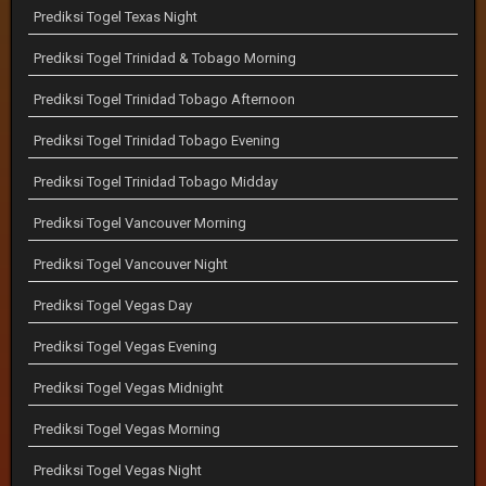
Prediksi Togel Texas Night
Prediksi Togel Trinidad & Tobago Morning
Prediksi Togel Trinidad Tobago Afternoon
Prediksi Togel Trinidad Tobago Evening
Prediksi Togel Trinidad Tobago Midday
Prediksi Togel Vancouver Morning
Prediksi Togel Vancouver Night
Prediksi Togel Vegas Day
Prediksi Togel Vegas Evening
Prediksi Togel Vegas Midnight
Prediksi Togel Vegas Morning
Prediksi Togel Vegas Night