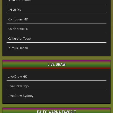
Multi Kombinasi
LN vs DN
Kombinasi 4D
Kolaborasi LN
Kalkulator Togel
Rumus Harian
LIVE DRAW
Live Draw HK
Live Draw Sgp
Live Draw Sydney
PAITO WARNA FAVORIT