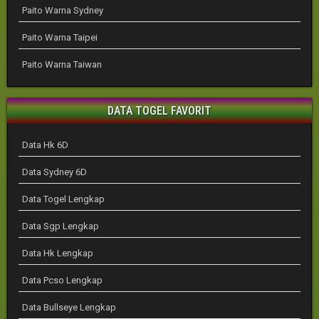
Paito Warna Sydney
Paito Warna Taipei
Paito Warna Taiwan
DATA TOGEL FAVORIT
Data Hk 6D
Data Sydney 6D
Data Togel Lengkap
Data Sgp Lengkap
Data Hk Lengkap
Data Pcso Lengkap
Data Bullseye Lengkap