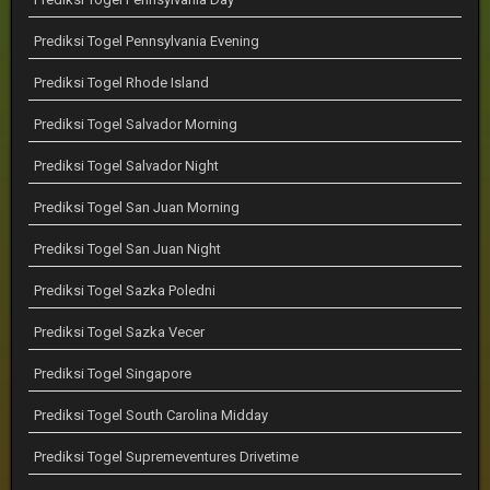
Prediksi Togel Pennsylvania Evening
Prediksi Togel Rhode Island
Prediksi Togel Salvador Morning
Prediksi Togel Salvador Night
Prediksi Togel San Juan Morning
Prediksi Togel San Juan Night
Prediksi Togel Sazka Poledni
Prediksi Togel Sazka Vecer
Prediksi Togel Singapore
Prediksi Togel South Carolina Midday
Prediksi Togel Supremeventures Drivetime