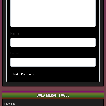
Nama
Email
Kirim Komentar
BOLA MERAH TOGEL
Live HK