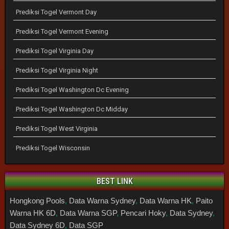
Prediksi Togel Vermont Day
Prediksi Togel Vermont Evening
Prediksi Togel Virginia Day
Prediksi Togel Virginia Night
Prediksi Togel Washington Dc Evening
Prediksi Togel Washington Dc Midday
Prediksi Togel West Virginia
Prediksi Togel Wisconsin
BEST LINK
Hongkong Pools
,
Data Warna Sydney
,
Data Warna HK
,
Paito
Warna HK 6D
,
Data Warna SGP
,
Pencari Hoky
,
Data Sydney
,
Data Sydney 6D
,
Data SGP