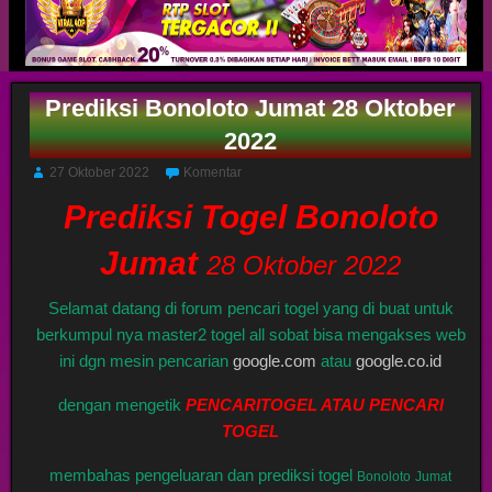
Prediksi Bonoloto Jumat 28 Oktober
2022
27 Oktober 2022
Komentar
Prediksi Togel Bonoloto
Jumat
28 Oktober 2022
Selamat datang di forum pencari togel yang di buat untuk
berkumpul nya master2 togel all sobat bisa mengakses web
ini dgn mesin pencarian
google.com
atau
google.co.id
dengan mengetik
PENCARITOGEL ATAU PENCARI
TOGEL
membahas pengeluaran dan prediksi togel
Bonoloto
Jumat