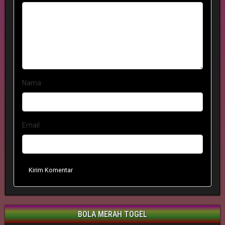
Nama
Email
Kirim Komentar
BOLA MERAH TOGEL