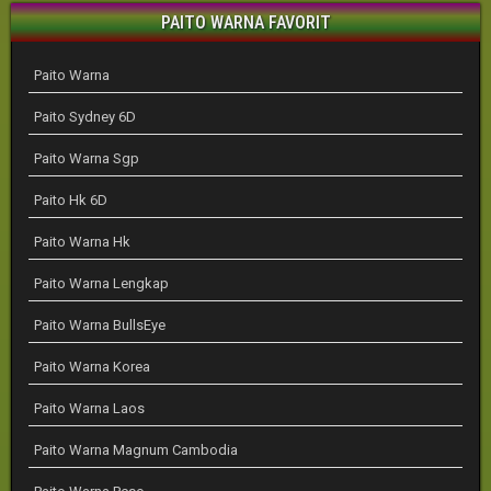
PAITO WARNA FAVORIT
Paito Warna
Paito Sydney 6D
Paito Warna Sgp
Paito Hk 6D
Paito Warna Hk
Paito Warna Lengkap
Paito Warna BullsEye
Paito Warna Korea
Paito Warna Laos
Paito Warna Magnum Cambodia