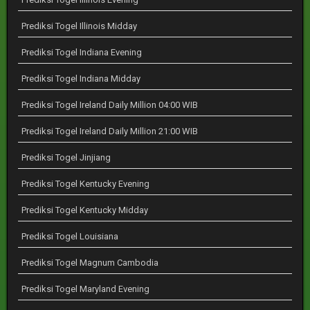
Prediksi Togel Illinois Midday
Prediksi Togel Indiana Evening
Prediksi Togel Indiana Midday
Prediksi Togel Ireland Daily Million 04:00 WIB
Prediksi Togel Ireland Daily Million 21:00 WIB
Prediksi Togel Jinjiang
Prediksi Togel Kentucky Evening
Prediksi Togel Kentucky Midday
Prediksi Togel Louisiana
Prediksi Togel Magnum Cambodia
Prediksi Togel Maryland Evening