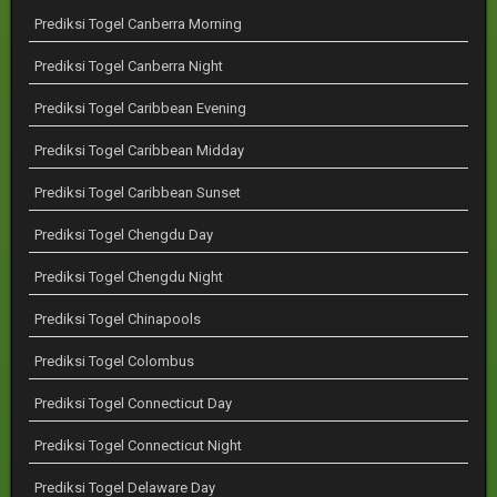
Prediksi Togel Canberra Morning
Prediksi Togel Canberra Night
Prediksi Togel Caribbean Evening
Prediksi Togel Caribbean Midday
Prediksi Togel Caribbean Sunset
Prediksi Togel Chengdu Day
Prediksi Togel Chengdu Night
Prediksi Togel Chinapools
Prediksi Togel Colombus
Prediksi Togel Connecticut Day
Prediksi Togel Connecticut Night
Prediksi Togel Delaware Day