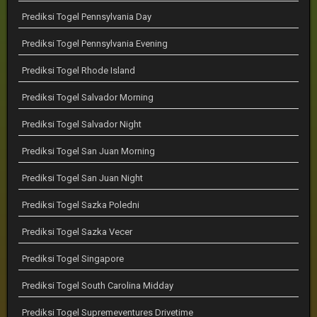
Prediksi Togel Pennsylvania Day
Prediksi Togel Pennsylvania Evening
Prediksi Togel Rhode Island
Prediksi Togel Salvador Morning
Prediksi Togel Salvador Night
Prediksi Togel San Juan Morning
Prediksi Togel San Juan Night
Prediksi Togel Sazka Poledni
Prediksi Togel Sazka Vecer
Prediksi Togel Singapore
Prediksi Togel South Carolina Midday
Prediksi Togel Supremeventures Drivetime