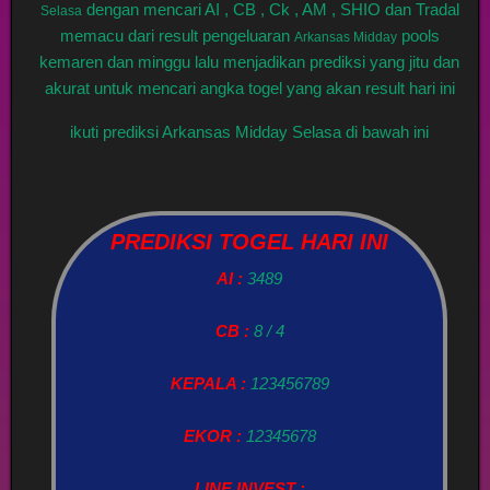
dengan mencari AI , CB , Ck , AM , SHIO dan Tradal
Selasa
memacu dari result pengeluaran
pools
Arkansas Midday
kemaren dan minggu lalu menjadikan prediksi yang jitu dan
akurat untuk mencari angka togel yang akan result hari ini
ikuti prediksi Arkansas Midday Selasa di bawah ini
PREDIKSI TOGEL HARI INI
AI :
3489
CB :
8 / 4
KEPALA :
123456789
EKOR :
12345678
LINE INVEST :