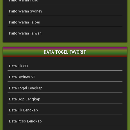
Paito Warna Pcso
Paito Warna Sydney
Paito Warna Taipei
Paito Warna Taiwan
DATA TOGEL FAVORIT
Data Hk 6D
Data Sydney 6D
Data Togel Lengkap
Data Sgp Lengkap
Data Hk Lengkap
Data Pcso Lengkap