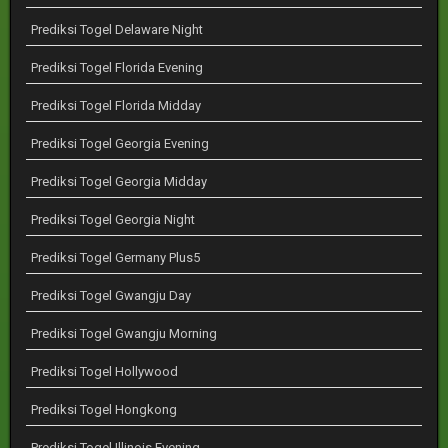
Prediksi Togel Delaware Night
Prediksi Togel Florida Evening
Prediksi Togel Florida Midday
Prediksi Togel Georgia Evening
Prediksi Togel Georgia Midday
Prediksi Togel Georgia Night
Prediksi Togel Germany Plus5
Prediksi Togel Gwangju Day
Prediksi Togel Gwangju Morning
Prediksi Togel Hollywood
Prediksi Togel Hongkong
Prediksi Togel Illinois Evening