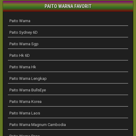
PAITO WARNA FAVORIT
Paito Warna
Paito Sydney 6D
Paito Warna Sgp
Paito Hk 6D
Paito Warna Hk
Paito Warna Lengkap
Paito Warna BullsEye
Paito Warna Korea
Paito Warna Laos
Paito Warna Magnum Cambodia