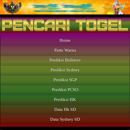
Home
Paito Warna
Prediksi Bullseye
Prediksi Sydney
Prediksi SGP
Prediksi PCSO
Prediksi HK
Data Hk 6D
Data Sydney 6D