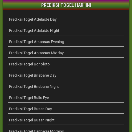
PREDIKSI TOGEL HARI INI
Prediksi Togel Adelaide Day
Prediksi Togel Adelaide Night
Prediksi Togel Arkansas Evening
Prediksi Togel Arkansas Midday
Prediksi Togel Bonoloto
Prediksi Togel Brisbane Day
Prediksi Togel Brisbane Night
Prediksi Togel Bulls Eye
Prediksi Togel Busan Day
Prediksi Togel Busan Night
Prediksi Togel Canberra Morning