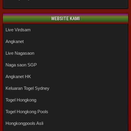
WEBSITE KAMI
Live Virdsam
Angkanet
Live Nagasaon
Naga saon SGP
Angkanet HK
Keluaran Togel Sydney
Togel Hongkong
Togel Hongkong Pools
Hongkongpools Asli