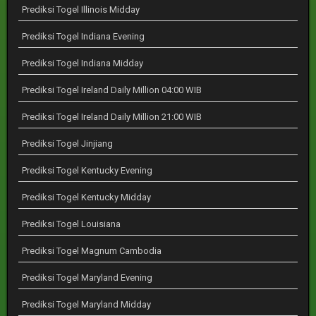
Prediksi Togel Illinois Midday
Prediksi Togel Indiana Evening
Prediksi Togel Indiana Midday
Prediksi Togel Ireland Daily Million 04:00 WIB
Prediksi Togel Ireland Daily Million 21:00 WIB
Prediksi Togel Jinjiang
Prediksi Togel Kentucky Evening
Prediksi Togel Kentucky Midday
Prediksi Togel Louisiana
Prediksi Togel Magnum Cambodia
Prediksi Togel Maryland Evening
Prediksi Togel Maryland Midday