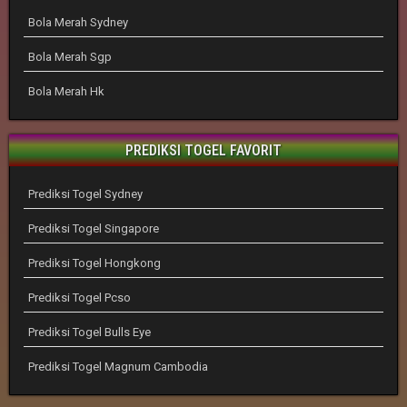
Bola Merah Sydney
Bola Merah Sgp
Bola Merah Hk
PREDIKSI TOGEL FAVORIT
Prediksi Togel Sydney
Prediksi Togel Singapore
Prediksi Togel Hongkong
Prediksi Togel Pcso
Prediksi Togel Bulls Eye
Prediksi Togel Magnum Cambodia