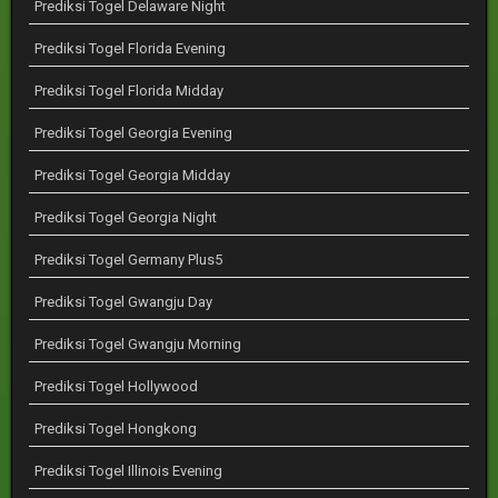
Prediksi Togel Delaware Night
Prediksi Togel Florida Evening
Prediksi Togel Florida Midday
Prediksi Togel Georgia Evening
Prediksi Togel Georgia Midday
Prediksi Togel Georgia Night
Prediksi Togel Germany Plus5
Prediksi Togel Gwangju Day
Prediksi Togel Gwangju Morning
Prediksi Togel Hollywood
Prediksi Togel Hongkong
Prediksi Togel Illinois Evening