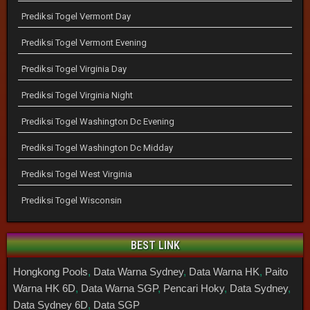
Prediksi Togel Vermont Day
Prediksi Togel Vermont Evening
Prediksi Togel Virginia Day
Prediksi Togel Virginia Night
Prediksi Togel Washington Dc Evening
Prediksi Togel Washington Dc Midday
Prediksi Togel West Virginia
Prediksi Togel Wisconsin
BEST LINK
Hongkong Pools
,
Data Warna Sydney
,
Data Warna HK
,
Paito
Warna HK 6D
,
Data Warna SGP
,
Pencari Hoky
,
Data Sydney
,
Data Sydney 6D
,
Data SGP