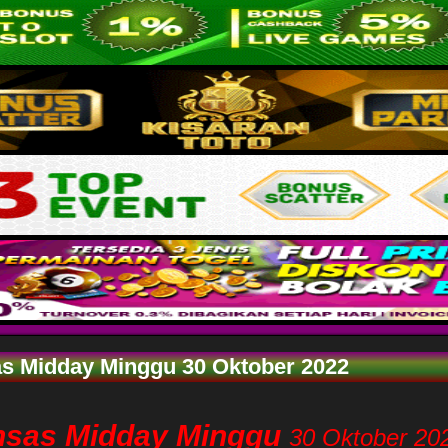
as Midday Minggu 30 Oktober 2022
ansas Midday Minggu
30 Oktober 20