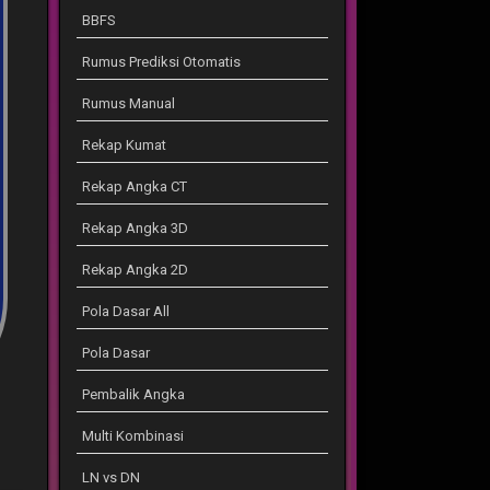
BBFS
Rumus Prediksi Otomatis
Rumus Manual
Rekap Kumat
Rekap Angka CT
Rekap Angka 3D
Rekap Angka 2D
Pola Dasar All
Pola Dasar
Pembalik Angka
Multi Kombinasi
LN vs DN