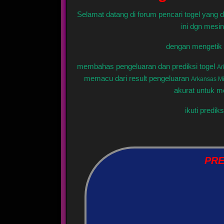
Selamat datang di forum pencari togel yang 
ini dgn mesi
dengan mengeti
membahas pengeluaran dan prediksi togel
Ar
memacu dari result pengeluaran
Arkansas M
akurat untuk me
ikuti predi
PRE