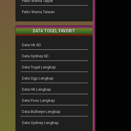
Paito Warna Taipei
Paito Warna Taiwan
DATA TOGEL FAVORIT
Data Hk 6D
Data Sydney 6D
Data Togel Lengkap
Data Sgp Lengkap
Data Hk Lengkap
Data Pcso Lengkap
Data Bullseye Lengkap
Data Sydney Lengkap