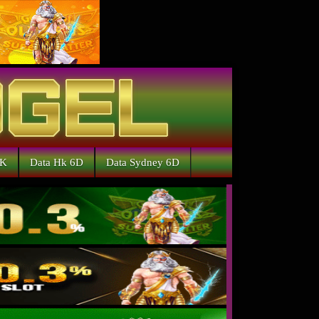
HK
Data Hk 6D
Data Sydney 6D