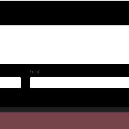
Email