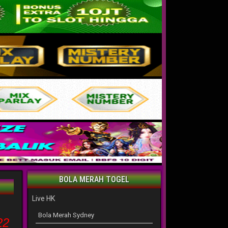
BOLA MERAH TOGEL
Live HK
Bola Merah Sydney
22