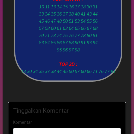
10 11 13 14 15 16 17 18 30 31
33 34 35 36 37 38 40 41 43 44
45 46 47 48 50 51 53 54 55 56
57 58 60 61 63 64 65 66 67 68
70 71 73 74 75 76 77 78 80 81
83 84 85 86 87 88 90 91 93 94
95 96 97 98
TOP 2D :
13 30 34 35 37 38 44 45 50 57 60 66 71 76 77 91
Tinggalkan Komentar
Komentar