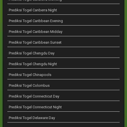
Prediksi Togel Canberra Night
Prediksi Togel Caribbean Evening
Prediksi Togel Caribbean Midday
Prediksi Togel Caribbean Sunset
Prediksi Togel Chengdu Day
Prediksi Togel Chengdu Night
Prediksi Togel Chinapools
Prediksi Togel Colombus
Prediksi Togel Connecticut Day
Prediksi Togel Connecticut Night
Prediksi Togel Delaware Day