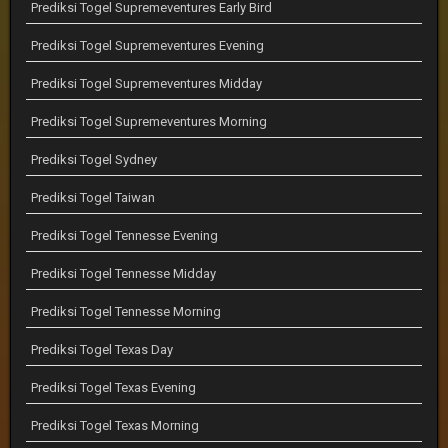
Prediksi Togel Supremeventures Early Bird
Prediksi Togel Supremeventures Evening
Prediksi Togel Supremeventures Midday
Prediksi Togel Supremeventures Morning
Prediksi Togel Sydney
Prediksi Togel Taiwan
Prediksi Togel Tennesse Evening
Prediksi Togel Tennesse Midday
Prediksi Togel Tennesse Morning
Prediksi Togel Texas Day
Prediksi Togel Texas Evening
Prediksi Togel Texas Morning