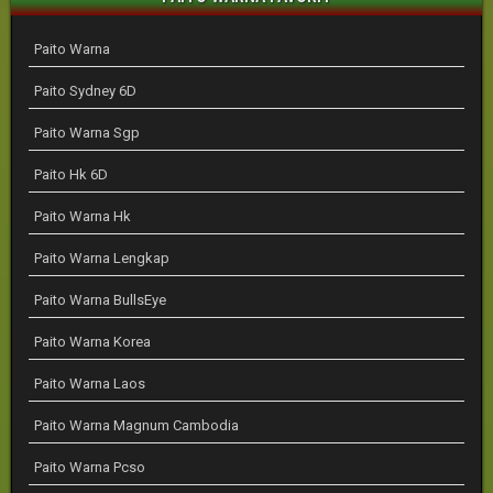
Paito Warna
Paito Sydney 6D
Paito Warna Sgp
Paito Hk 6D
Paito Warna Hk
Paito Warna Lengkap
Paito Warna BullsEye
Paito Warna Korea
Paito Warna Laos
Paito Warna Magnum Cambodia
Paito Warna Pcso