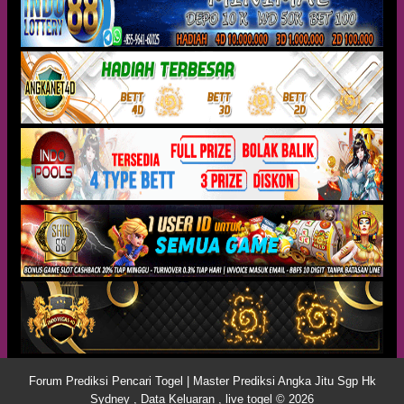
Forum Prediksi Pencari Togel | Master Prediksi Angka Jitu Sgp Hk
Sydney , Data Keluaran , live togel © 2026