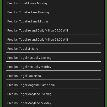
Prediksi Togel Illinois Midday
Prediksi Togel Indiana Evening
Prediksi Togel Indiana Midday
Prediksi Togel Ireland Daily Million 04:00 WIB
Prediksi Togel Ireland Daily Million 21:00 WIB
Prediksi Togel Jinjiang
Prediksi Togel Kentucky Evening
Prediksi Togel Kentucky Midday
Prediksi Togel Louisiana
Prediksi Togel Magnum Cambodia
Prediksi Togel Maryland Evening
Prediksi Togel Maryland Midday