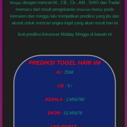
dengan mencari AI , CB , Ck , AM , SHIO dan Tradal
Minggu
memacu dari result pengeluaran
pools
Arkansas Midday
kemaren dan minggu lalu menjadikan prediksi yang jitu dan
akurat untuk mencari angka togel yang akan result hari ini
ikuti prediksi Arkansas Midday Minggu di bawah ini
PREDIKSI TOGEL HARI INI
AI :
3568
CB :
9 /
KEPALA :
13456789
EKOR :
01345678
LINE INVEST :