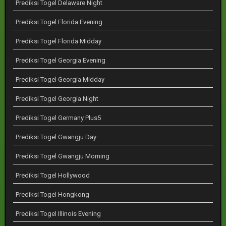
Prediksi Togel Delaware Night
Prediksi Togel Florida Evening
Prediksi Togel Florida Midday
Prediksi Togel Georgia Evening
Prediksi Togel Georgia Midday
Prediksi Togel Georgia Night
Prediksi Togel Germany Plus5
Prediksi Togel Gwangju Day
Prediksi Togel Gwangju Morning
Prediksi Togel Hollywood
Prediksi Togel Hongkong
Prediksi Togel Illinois Evening