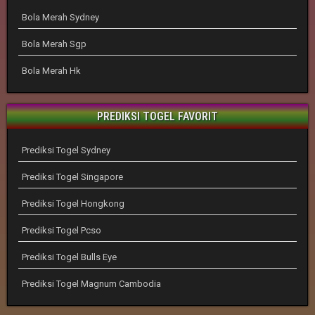
Bola Merah Sydney
Bola Merah Sgp
Bola Merah Hk
PREDIKSI TOGEL FAVORIT
Prediksi Togel Sydney
Prediksi Togel Singapore
Prediksi Togel Hongkong
Prediksi Togel Pcso
Prediksi Togel Bulls Eye
Prediksi Togel Magnum Cambodia