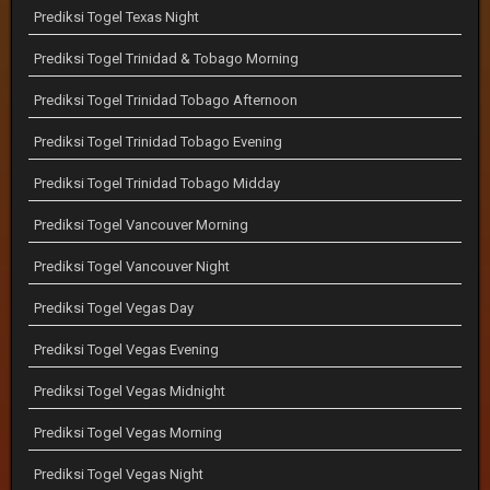
Prediksi Togel Texas Night
Prediksi Togel Trinidad & Tobago Morning
Prediksi Togel Trinidad Tobago Afternoon
Prediksi Togel Trinidad Tobago Evening
Prediksi Togel Trinidad Tobago Midday
Prediksi Togel Vancouver Morning
Prediksi Togel Vancouver Night
Prediksi Togel Vegas Day
Prediksi Togel Vegas Evening
Prediksi Togel Vegas Midnight
Prediksi Togel Vegas Morning
Prediksi Togel Vegas Night