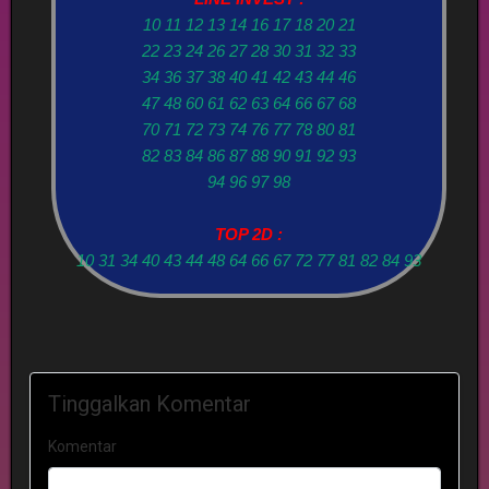
10 11 12 13 14 16 17 18 20 21
22 23 24 26 27 28 30 31 32 33
34 36 37 38 40 41 42 43 44 46
47 48 60 61 62 63 64 66 67 68
70 71 72 73 74 76 77 78 80 81
82 83 84 86 87 88 90 91 92 93
94 96 97 98
TOP 2D :
10 31 34 40 43 44 48 64 66 67 72 77 81 82 84 93
Tinggalkan Komentar
Komentar