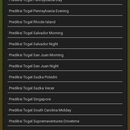
Prediksi Togel Pennsylvania Evening
Prediksi Togel Rhode Island
Prediksi Togel Salvador Morning
Prediksi Togel Salvador Night
Prediksi Togel San Juan Morning
Prediksi Togel San Juan Night
Prediksi Togel Sazka Poledni
Prediksi Togel Sazka Vecer
Prediksi Togel Singapore
Prediksi Togel South Carolina Midday
Prediksi Togel Supremeventures Drivetime