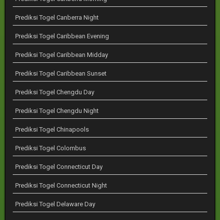
Prediksi Togel Canberra Night
Prediksi Togel Caribbean Evening
Prediksi Togel Caribbean Midday
Prediksi Togel Caribbean Sunset
Prediksi Togel Chengdu Day
Prediksi Togel Chengdu Night
Prediksi Togel Chinapools
Prediksi Togel Colombus
Prediksi Togel Connecticut Day
Prediksi Togel Connecticut Night
Prediksi Togel Delaware Day