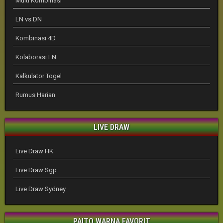
Multi Kombinasi
LN vs DN
Kombinasi 4D
Kolaborasi LN
Kalkulator Togel
Rumus Harian
LIVE DRAW
Live Draw HK
Live Draw Sgp
Live Draw Sydney
PAITO WARNA FAVORIT