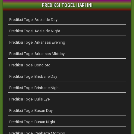
PREDIKSI TOGEL HARI INI
Prediksi Togel Adelaide Day
Prediksi Togel Adelaide Night
Prediksi Togel Arkansas Evening
Prediksi Togel Arkansas Midday
Prediksi Togel Bonoloto
Prediksi Togel Brisbane Day
Prediksi Togel Brisbane Night
Prediksi Togel Bulls Eye
Prediksi Togel Busan Day
Prediksi Togel Busan Night
Prediksi Togel Canberra Morning