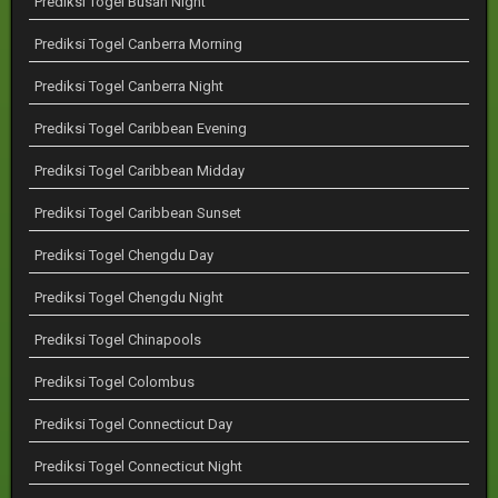
Prediksi Togel Busan Night
Prediksi Togel Canberra Morning
Prediksi Togel Canberra Night
Prediksi Togel Caribbean Evening
Prediksi Togel Caribbean Midday
Prediksi Togel Caribbean Sunset
Prediksi Togel Chengdu Day
Prediksi Togel Chengdu Night
Prediksi Togel Chinapools
Prediksi Togel Colombus
Prediksi Togel Connecticut Day
Prediksi Togel Connecticut Night