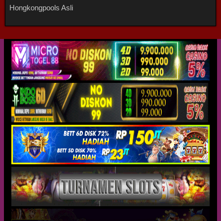
Hongkongpools Asli