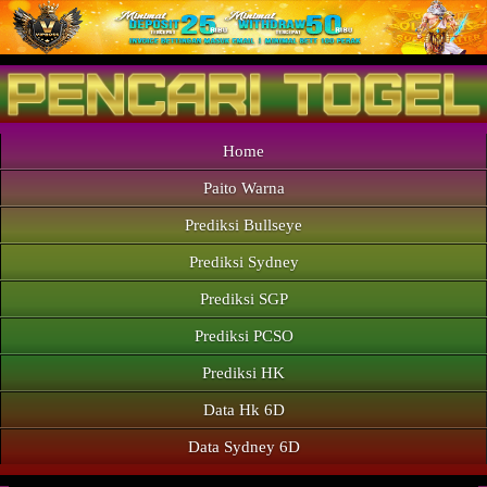
Home
Paito Warna
Prediksi Bullseye
Prediksi Sydney
Prediksi SGP
Prediksi PCSO
Prediksi HK
Data Hk 6D
Data Sydney 6D