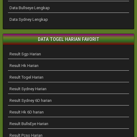
Data Bullseye Lengkap
Data Sydney Lengkap
DATA TOGEL HARIAN FAVORIT
Result Sgp Harian
Result Hk Harian
Result Togel Harian
Result Sydney Harian
Result Sydney 6D harian
Result Hk 6D harian
Result BullsEye Harian
Result Pcso Harian