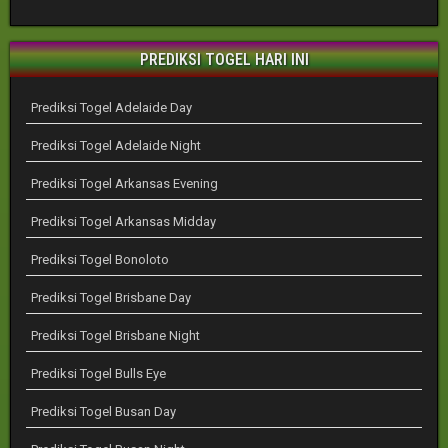
PREDIKSI TOGEL HARI INI
Prediksi Togel Adelaide Day
Prediksi Togel Adelaide Night
Prediksi Togel Arkansas Evening
Prediksi Togel Arkansas Midday
Prediksi Togel Bonoloto
Prediksi Togel Brisbane Day
Prediksi Togel Brisbane Night
Prediksi Togel Bulls Eye
Prediksi Togel Busan Day