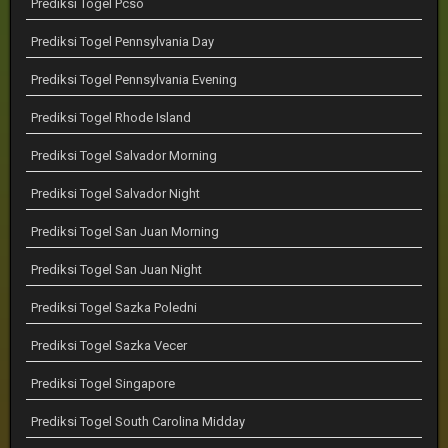
Prediksi Togel Pcso
Prediksi Togel Pennsylvania Day
Prediksi Togel Pennsylvania Evening
Prediksi Togel Rhode Island
Prediksi Togel Salvador Morning
Prediksi Togel Salvador Night
Prediksi Togel San Juan Morning
Prediksi Togel San Juan Night
Prediksi Togel Sazka Poledni
Prediksi Togel Sazka Vecer
Prediksi Togel Singapore
Prediksi Togel South Carolina Midday