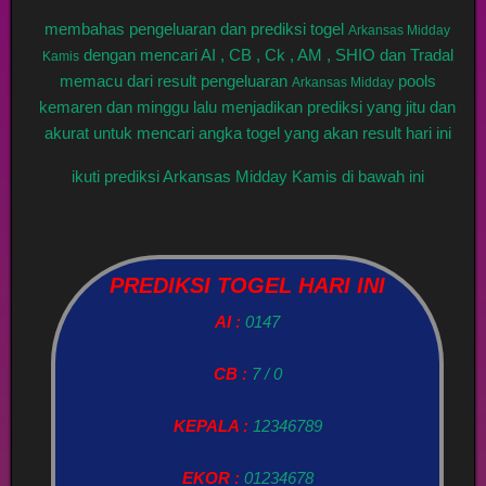
membahas pengeluaran dan prediksi togel
Arkansas Midday
dengan mencari AI , CB , Ck , AM , SHIO dan Tradal
Kamis
memacu dari result pengeluaran
pools
Arkansas Midday
kemaren dan minggu lalu menjadikan prediksi yang jitu dan
akurat untuk mencari angka togel yang akan result hari ini
ikuti prediksi Arkansas Midday Kamis di bawah ini
PREDIKSI TOGEL HARI INI
AI :
0147
CB :
7 / 0
KEPALA :
12346789
EKOR :
01234678