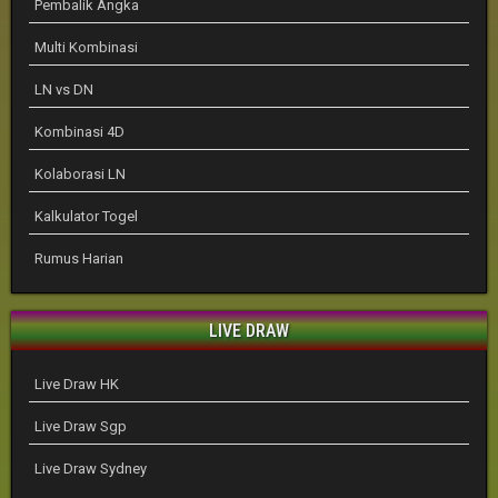
Pembalik Angka
Multi Kombinasi
LN vs DN
Kombinasi 4D
Kolaborasi LN
Kalkulator Togel
Rumus Harian
LIVE DRAW
Live Draw HK
Live Draw Sgp
Live Draw Sydney