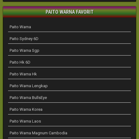
PAITO WARNA FAVORIT
Paito Warna
Paito Sydney 6D
Paito Warna Sgp
Paito Hk 6D
Paito Warna Hk
Paito Warna Lengkap
Paito Warna BullsEye
Paito Warna Korea
Paito Warna Laos
Paito Warna Magnum Cambodia