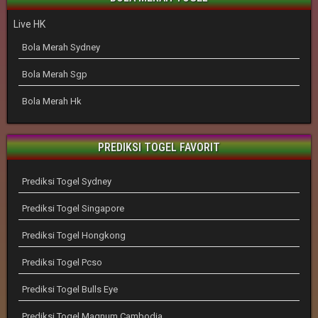
Live HK
Bola Merah Sydney
Bola Merah Sgp
Bola Merah Hk
PREDIKSI TOGEL FAVORIT
Prediksi Togel Sydney
Prediksi Togel Singapore
Prediksi Togel Hongkong
Prediksi Togel Pcso
Prediksi Togel Bulls Eye
Prediksi Togel Magnum Cambodia