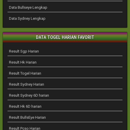
Data Bullseye Lengkap
Data Sydney Lengkap
DATA TOGEL HARIAN FAVORIT
Result Sgp Harian
Result Hk Harian
Result Togel Harian
Result Sydney Harian
Result Sydney 6D harian
Result Hk 6D harian
Result BullsEye Harian
Result Pcso Harian