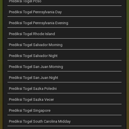
Prediksi Togel Pcso
Prediksi Togel Pennsylvania Day
Prediksi Togel Pennsylvania Evening
Prediksi Togel Rhode Island
Prediksi Togel Salvador Morning
Prediksi Togel Salvador Night
Prediksi Togel San Juan Morning
Prediksi Togel San Juan Night
Prediksi Togel Sazka Poledni
Prediksi Togel Sazka Vecer
Prediksi Togel Singapore
Prediksi Togel South Carolina Midday