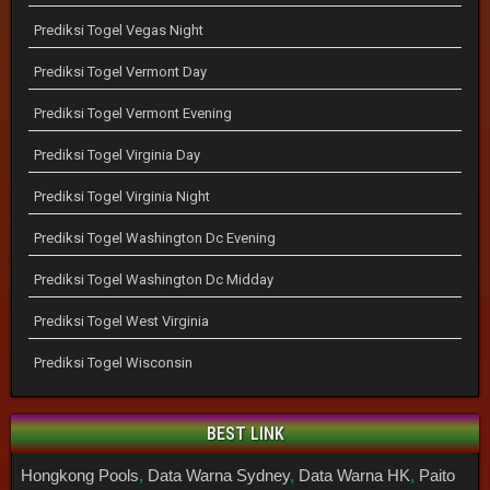
Prediksi Togel Vegas Night
Prediksi Togel Vermont Day
Prediksi Togel Vermont Evening
Prediksi Togel Virginia Day
Prediksi Togel Virginia Night
Prediksi Togel Washington Dc Evening
Prediksi Togel Washington Dc Midday
Prediksi Togel West Virginia
Prediksi Togel Wisconsin
BEST LINK
Hongkong Pools
,
Data Warna Sydney
,
Data Warna HK
,
Paito