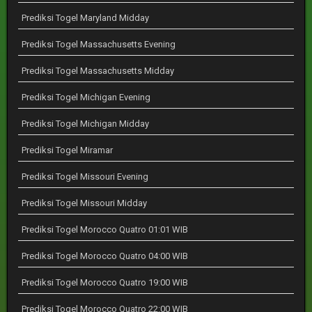
Prediksi Togel Maryland Midday
Prediksi Togel Massachusetts Evening
Prediksi Togel Massachusetts Midday
Prediksi Togel Michigan Evening
Prediksi Togel Michigan Midday
Prediksi Togel Miramar
Prediksi Togel Missouri Evening
Prediksi Togel Missouri Midday
Prediksi Togel Morocco Quatro 01:01 WIB
Prediksi Togel Morocco Quatro 04:00 WIB
Prediksi Togel Morocco Quatro 19:00 WIB
Prediksi Togel Morocco Quatro 22:00 WIB