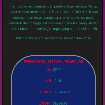
membahas pengeluaran dan prediksi togel
Arkansas Midday
dengan mencari AI , CB , Ck , AM , SHIO dan Tradal
Jumat
memacu dari result pengeluaran
pools
Arkansas Midday
kemaren dan minggu lalu menjadikan prediksi yang jitu dan
akurat untuk mencari angka togel yang akan result hari ini
ikuti prediksi Arkansas Midday Jumat di bawah ini
PREDIKSI TOGEL HARI INI
AI :
0345
CB :
9 / 6
KEPALA :
12345679
EKOR :
01234567