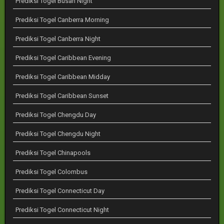
Prediksi Togel Busan Night
Prediksi Togel Canberra Morning
Prediksi Togel Canberra Night
Prediksi Togel Caribbean Evening
Prediksi Togel Caribbean Midday
Prediksi Togel Caribbean Sunset
Prediksi Togel Chengdu Day
Prediksi Togel Chengdu Night
Prediksi Togel Chinapools
Prediksi Togel Colombus
Prediksi Togel Connecticut Day
Prediksi Togel Connecticut Night