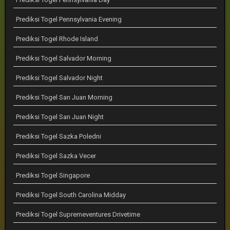
Prediksi Togel Pennsylvania Evening
Prediksi Togel Rhode Island
Prediksi Togel Salvador Morning
Prediksi Togel Salvador Night
Prediksi Togel San Juan Morning
Prediksi Togel San Juan Night
Prediksi Togel Sazka Poledni
Prediksi Togel Sazka Vecer
Prediksi Togel Singapore
Prediksi Togel South Carolina Midday
Prediksi Togel Supremeventures Drivetime