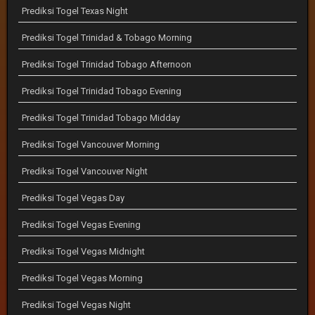
Prediksi Togel Texas Night
Prediksi Togel Trinidad & Tobago Morning
Prediksi Togel Trinidad Tobago Afternoon
Prediksi Togel Trinidad Tobago Evening
Prediksi Togel Trinidad Tobago Midday
Prediksi Togel Vancouver Morning
Prediksi Togel Vancouver Night
Prediksi Togel Vegas Day
Prediksi Togel Vegas Evening
Prediksi Togel Vegas Midnight
Prediksi Togel Vegas Morning
Prediksi Togel Vegas Night