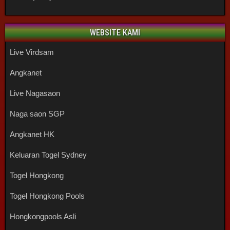
WEBSITE KAMI
Live Virdsam
Angkanet
Live Nagasaon
Naga saon SGP
Angkanet HK
Keluaran Togel Sydney
Togel Hongkong
Togel Hongkong Pools
Hongkongpools Asli