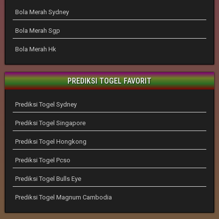
Bola Merah Sydney
Bola Merah Sgp
Bola Merah Hk
PREDIKSI TOGEL FAVORIT
Prediksi Togel Sydney
Prediksi Togel Singapore
Prediksi Togel Hongkong
Prediksi Togel Pcso
Prediksi Togel Bulls Eye
Prediksi Togel Magnum Cambodia