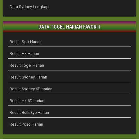
Data Sydney Lengkap
DATA TOGEL HARIAN FAVORIT
Result Sgp Harian
Result Hk Harian
Result Togel Harian
Result Sydney Harian
Result Sydney 6D harian
Result Hk 6D harian
Result BullsEye Harian
Result Pcso Harian