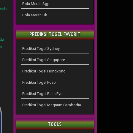
Bola Merah Sgp
 web
Bola Merah Hk
PREDIKSI TOGEL FAVORIT
dal
an
Prediksi Togel Sydney
Prediksi Togel Singapore
Prediksi Togel Hongkong
Prediksi Togel Pcso
Prediksi Togel Bulls Eye
Prediksi Togel Magnum Cambodia
TOOLS