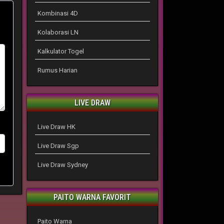
Kombinasi 4D
Kolaborasi LN
Kalkulator Togel
Rumus Harian
LIVE DRAW
Live Draw HK
Live Draw Sgp
Live Draw Sydney
PAITO WARNA FAVORIT
Paito Warna