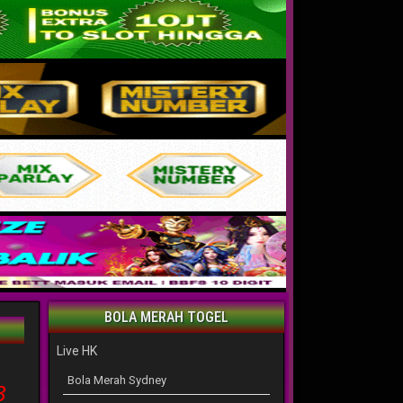
BOLA MERAH TOGEL
Live HK
Bola Merah Sydney
3