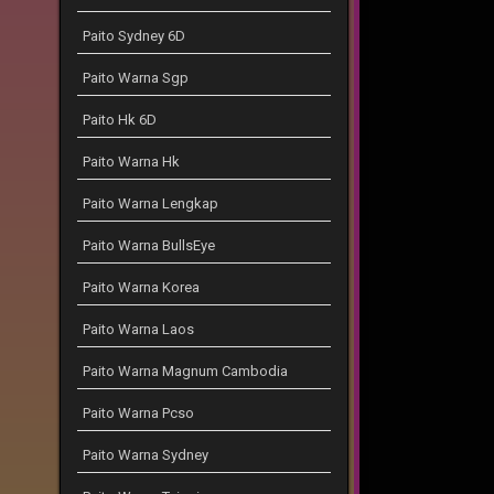
Paito Sydney 6D
Paito Warna Sgp
Paito Hk 6D
Paito Warna Hk
Paito Warna Lengkap
Paito Warna BullsEye
Paito Warna Korea
Paito Warna Laos
Paito Warna Magnum Cambodia
Paito Warna Pcso
Paito Warna Sydney