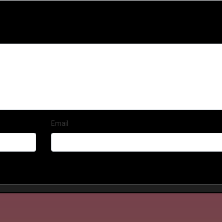
Email