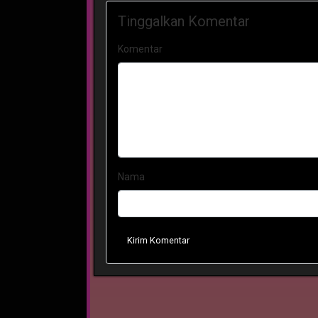
Tinggalkan Komentar
Komentar
Nama
Kirim Komentar