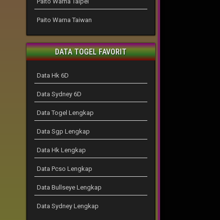
Paito Warna Taipei
Paito Warna Taiwan
DATA TOGEL FAVORIT
Data Hk 6D
Data Sydney 6D
Data Togel Lengkap
Data Sgp Lengkap
Data Hk Lengkap
Data Pcso Lengkap
Data Bullseye Lengkap
Data Sydney Lengkap