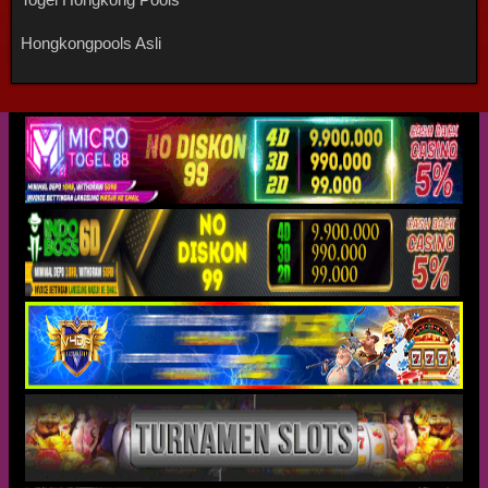
Hongkongpools Asli