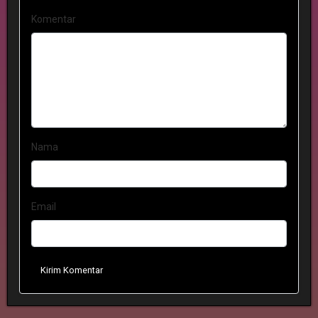
Komentar
Nama
Email
Kirim Komentar