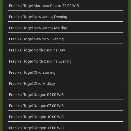
Prediksi Togel Morocco Quatro 22:00 WIB
Prediksi Togel New Jersey Evening
Prediksi Togel New Jersey Midday
Prediksi Togel New York Evening
Prediksi Togel North Carolina Day
Prediksi Togel North Carolina Evening
Prediksi Togel Ohio Evening
Prediksi Togel Ohio Midday
Prediksi Togel Oregon 04:00 WIB
Prediksi Togel Oregon 07:00 WIB
Prediksi Togel Oregon 10:00 WIB
Prediksi Togel Oregon 13:00 WIB