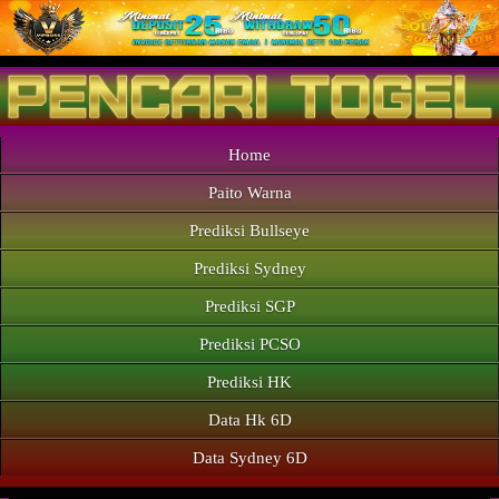
Home
Paito Warna
Prediksi Bullseye
Prediksi Sydney
Prediksi SGP
Prediksi PCSO
Prediksi HK
Data Hk 6D
Data Sydney 6D