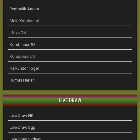
Pembalik Angka
Multi Kombinasi
LN vs DN
Kombinasi 4D
Kolaborasi LN
Kalkulator Togel
Rumus Harian
LIVE DRAW
Live Draw HK
Live Draw Sgp
Live Draw Sydney