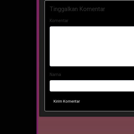
Tinggalkan Komentar
Komentar
Nama
Kirim Komentar