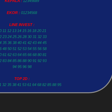
KEPALA :
12345689
EKOR :
01234568
LINE INVEST :
0 11 12 13 14 15 16 18 20 21
2 23 24 25 26 28 30 31 32 33
4 35 36 38 40 41 42 43 44 45
6 48 50 51 52 53 54 55 56 58
0 61 62 63 64 65 66 68 80 81
2 83 84 85 86 88 90 91 92 93
94 95 96 98
TOP 2D :
1 32 35 38 41 53 61 64 68 82 85 88 95