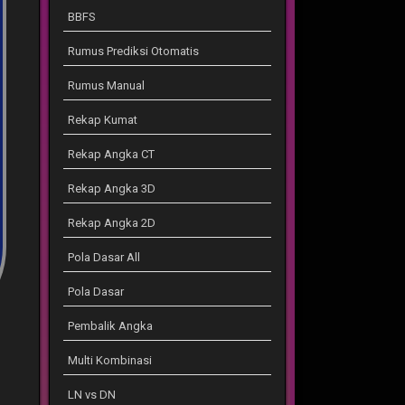
BBFS
Rumus Prediksi Otomatis
Rumus Manual
Rekap Kumat
Rekap Angka CT
Rekap Angka 3D
Rekap Angka 2D
Pola Dasar All
Pola Dasar
Pembalik Angka
Multi Kombinasi
LN vs DN