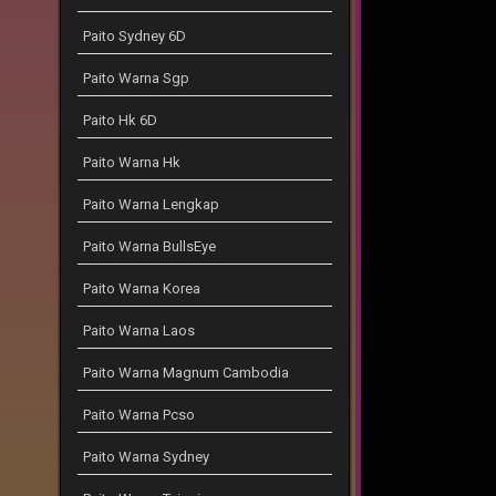
Paito Sydney 6D
Paito Warna Sgp
Paito Hk 6D
Paito Warna Hk
Paito Warna Lengkap
Paito Warna BullsEye
Paito Warna Korea
Paito Warna Laos
Paito Warna Magnum Cambodia
Paito Warna Pcso
Paito Warna Sydney