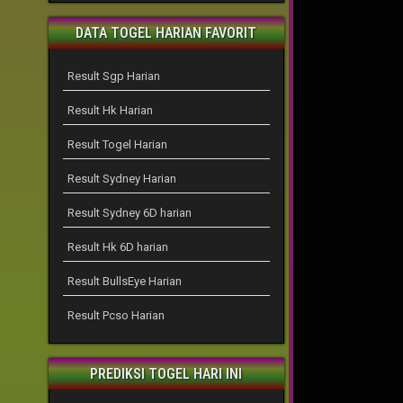
DATA TOGEL HARIAN FAVORIT
Result Sgp Harian
Result Hk Harian
Result Togel Harian
Result Sydney Harian
Result Sydney 6D harian
Result Hk 6D harian
Result BullsEye Harian
Result Pcso Harian
PREDIKSI TOGEL HARI INI