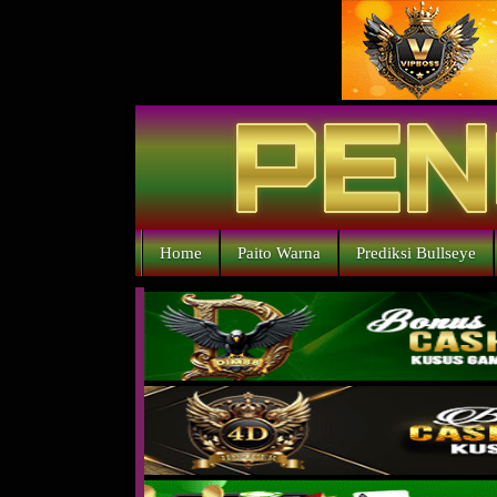
Home
Paito Warna
Prediksi Bullseye