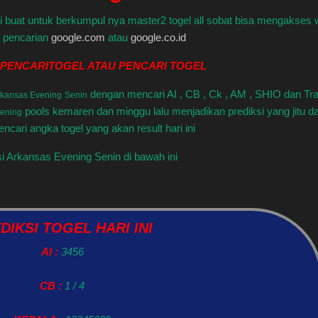
di buat untuk berkumpul nya master2 togel all sobat bisa mengakses
n pencarian
google.com
atau
google.co.id
k
PENCARITOGEL ATAU PENCARI TOGEL
dengan mencari AI , CB , Ck , AM , SHIO dan Tra
rkansas Evening
Senin
pools kemaren dan minggu lalu menjadikan prediksi yang jitu d
ening
ncari angka togel yang akan result hari ini
ksi Arkansas Evening Senin di bawah ini
DIKSI TOGEL HARI INI
AI :
3456
CB :
1 / 4