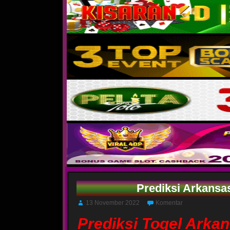
Prediksi Arkansa
13 November 2022
Komentar
Prediksi Togel Arka