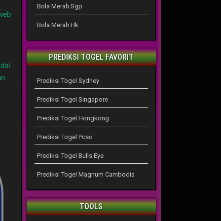
Bola Merah Sgp
 web
Bola Merah Hk
PREDIKSI TOGEL FAVORIT
dal
an
Prediksi Togel Sydney
Prediksi Togel Singapore
Prediksi Togel Hongkong
Prediksi Togel Pcso
Prediksi Togel Bulls Eye
Prediksi Togel Magnum Cambodia
TOOLS