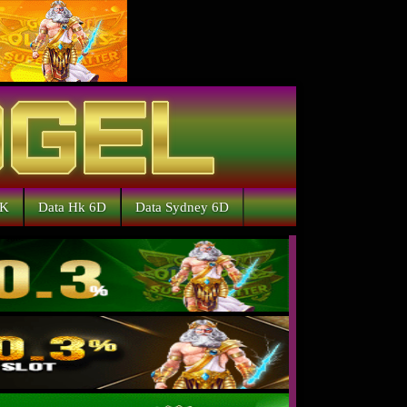
HK
Data Hk 6D
Data Sydney 6D