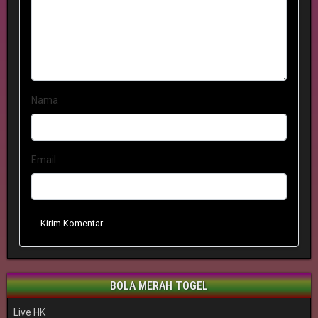
Nama
Email
Kirim Komentar
BOLA MERAH TOGEL
Live HK