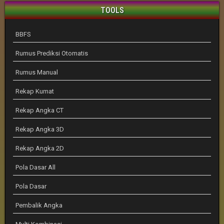
TOOLS
BBFS
Rumus Prediksi Otomatis
Rumus Manual
Rekap Kumat
Rekap Angka CT
Rekap Angka 3D
Rekap Angka 2D
Pola Dasar All
Pola Dasar
Pembalik Angka