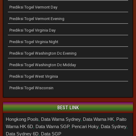
Prediksi Togel Vermont Day
Prediksi Togel Vermont Evening
Prediksi Togel Virginia Day
Prediksi Togel Virginia Night
Prediksi Togel Washington Dc Evening
Prediksi Togel Washington Dc Midday
Prediksi Togel West Virginia
Prediksi Togel Wisconsin
BEST LINK
Hongkong Pools
,
Data Warna Sydney
,
Data Warna HK
,
Paito
Warna HK 6D
,
Data Warna SGP
,
Pencari Hoky
,
Data Sydney
,
Data Sydney 6D
,
Data SGP