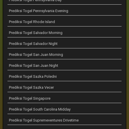
Prediksi Togel Pennsylvania Evening
Prediksi Togel Rhode Island
Prediksi Togel Salvador Morning
Prediksi Togel Salvador Night
Prediksi Togel San Juan Morning
Prediksi Togel San Juan Night
Prediksi Togel Sazka Poledni
Prediksi Togel Sazka Vecer
Prediksi Togel Singapore
Prediksi Togel South Carolina Midday
Prediksi Togel Supremeventures Drivetime