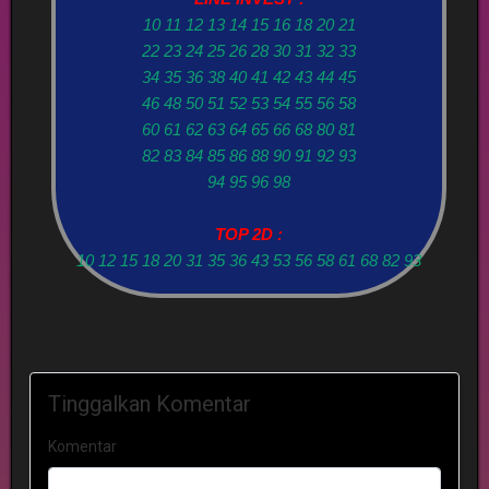
10 11 12 13 14 15 16 18 20 21
22 23 24 25 26 28 30 31 32 33
34 35 36 38 40 41 42 43 44 45
46 48 50 51 52 53 54 55 56 58
60 61 62 63 64 65 66 68 80 81
82 83 84 85 86 88 90 91 92 93
94 95 96 98
TOP 2D :
10 12 15 18 20 31 35 36 43 53 56 58 61 68 82 93
Tinggalkan Komentar
Komentar