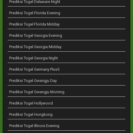
Prediksi Togel Delaware Night
Prediksi Togel Florida Evening
Prediksi Togel Florida Midday
Prediksi Togel Georgia Evening
Prediksi Togel Georgia Midday
Prediksi Togel Georgia Night
Prediksi Togel Germany Plus5
Prediksi Togel Gwangju Day
Prediksi Togel Gwangju Morning
Prediksi Togel Hollywood
Prediksi Togel Hongkong
Prediksi Togel Illinois Evening