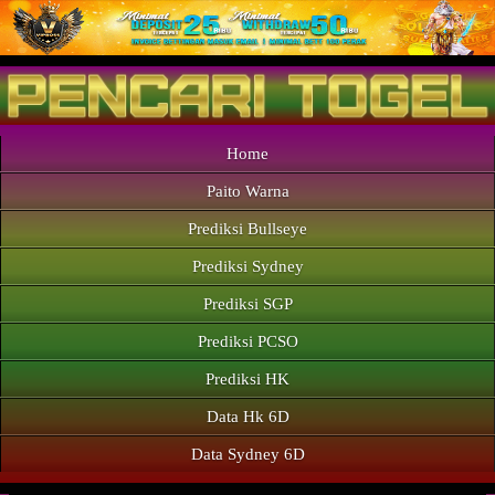
Home
Paito Warna
Prediksi Bullseye
Prediksi Sydney
Prediksi SGP
Prediksi PCSO
Prediksi HK
Data Hk 6D
Data Sydney 6D