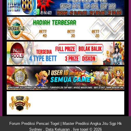
Forum Prediksi Pencari Togel | Master Prediksi Angka Jitu Sgp Hk
Sydney , Data Keluaran , live togel © 2026