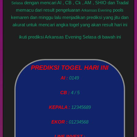
dengan mencari AI , CB , Ck , AM , SHIO dan Tradal
Selasa
memacu dari result pengeluaran
pools
Arkansas Evening
kemaren dan minggu lalu menjadikan prediksi yang jitu dan
akurat untuk mencari angka togel yang akan result hari ini
ikuti prediksi Arkansas Evening Selasa di bawah ini
PREDIKSI TOGEL HARI INI
AI :
0149
CB :
4 / 5
KEPALA :
12345689
EKOR :
01234568
LINE INVEST :