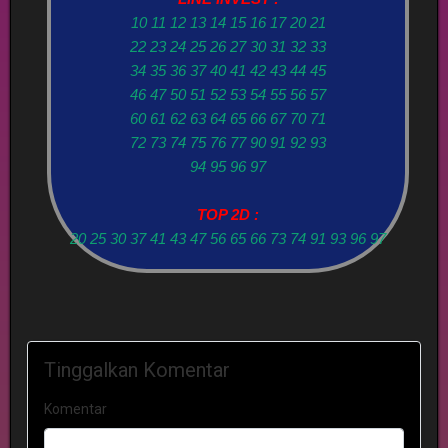
10 11 12 13 14 15 16 17 20 21
22 23 24 25 26 27 30 31 32 33
34 35 36 37 40 41 42 43 44 45
46 47 50 51 52 53 54 55 56 57
60 61 62 63 64 65 66 67 70 71
72 73 74 75 76 77 90 91 92 93
94 95 96 97
TOP 2D :
20 25 30 37 41 43 47 56 65 66 73 74 91 93 96 97
Tinggalkan Komentar
Komentar