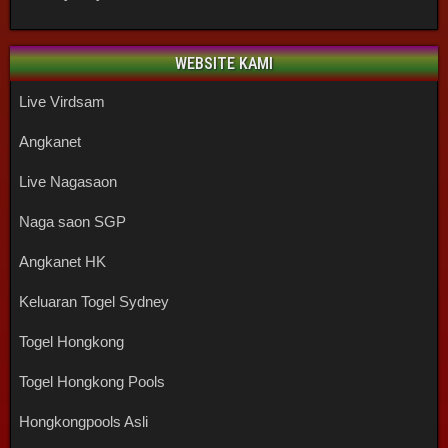
WEBSITE KAMI
Live Virdsam
Angkanet
Live Nagasaon
Naga saon SGP
Angkanet HK
Keluaran Togel Sydney
Togel Hongkong
Togel Hongkong Pools
Hongkongpools Asli