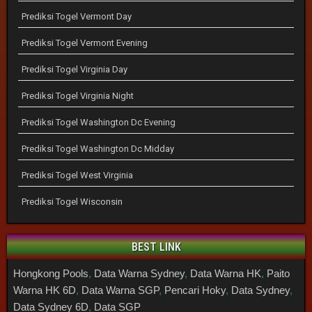
Prediksi Togel Vermont Day
Prediksi Togel Vermont Evening
Prediksi Togel Virginia Day
Prediksi Togel Virginia Night
Prediksi Togel Washington Dc Evening
Prediksi Togel Washington Dc Midday
Prediksi Togel West Virginia
Prediksi Togel Wisconsin
BEST LINK
Hongkong Pools
,
Data Warna Sydney
,
Data Warna HK
,
Paito
Warna HK 6D
,
Data Warna SGP
,
Pencari Hoky
,
Data Sydney
,
Data Sydney 6D
,
Data SGP