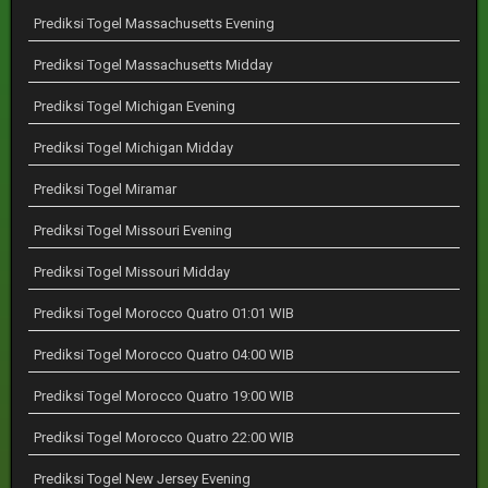
Prediksi Togel Massachusetts Evening
Prediksi Togel Massachusetts Midday
Prediksi Togel Michigan Evening
Prediksi Togel Michigan Midday
Prediksi Togel Miramar
Prediksi Togel Missouri Evening
Prediksi Togel Missouri Midday
Prediksi Togel Morocco Quatro 01:01 WIB
Prediksi Togel Morocco Quatro 04:00 WIB
Prediksi Togel Morocco Quatro 19:00 WIB
Prediksi Togel Morocco Quatro 22:00 WIB
Prediksi Togel New Jersey Evening