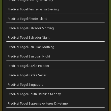
Prediksi Togel Pennsylvania Evening
Prediksi Togel Rhode Island
Prediksi Togel Salvador Morning
Prediksi Togel Salvador Night
Prediksi Togel San Juan Morning
Prediksi Togel San Juan Night
Prediksi Togel Sazka Poledni
Prediksi Togel Sazka Vecer
Prediksi Togel Singapore
Prediksi Togel South Carolina Midday
Prediksi Togel Supremeventures Drivetime