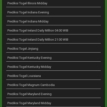
Prediksi Togel Illinois Midday
Prediksi Togel Indiana Evening
Prediksi Togel Indiana Midday
Prediksi Togel Ireland Daily Million 04:00 WIB
Prediksi Togel Ireland Daily Million 21:00 WIB
Prediksi Togel Jinjiang
Prediksi Togel Kentucky Evening
Prediksi Togel Kentucky Midday
Prediksi Togel Louisiana
Prediksi Togel Magnum Cambodia
Prediksi Togel Maryland Evening
Prediksi Togel Maryland Midday