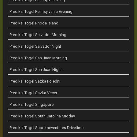
Prediksi Togel Pennsylvania Evening
Prediksi Togel Rhode Island
Prediksi Togel Salvador Morning
Prediksi Togel Salvador Night
Prediksi Togel San Juan Morning
Prediksi Togel San Juan Night
Prediksi Togel Sazka Poledni
Prediksi Togel Sazka Vecer
Prediksi Togel Singapore
Prediksi Togel South Carolina Midday
Prediksi Togel Supremeventures Drivetime