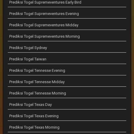
Prediksi Togel Supremeventures Early Bird
Prediksi Togel Supremeventures Evening
Prediksi Togel Supremeventures Midday
Prediksi Togel Supremeventures Morning
Prediksi Togel Sydney
Prediksi Togel Taiwan
Prediksi Togel Tennesse Evening
Prediksi Togel Tennesse Midday
Prediksi Togel Tennesse Morning
Prediksi Togel Texas Day
Prediksi Togel Texas Evening
Prediksi Togel Texas Morning