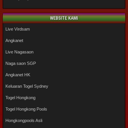
WEBSITE KAMI
Live Virdsam
Angkanet
Live Nagasaon
Naga saon SGP
Angkanet HK
Keluaran Togel Sydney
Togel Hongkong
Togel Hongkong Pools
Hongkongpools Asli