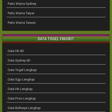
Paito Warna Sydney
Paito Warna Taipei
Paito Warna Taiwan
DATA TOGEL FAVORIT
Data Hk 6D
Data Sydney 6D
Data Togel Lengkap
Data Sgp Lengkap
Data Hk Lengkap
Data Pcso Lengkap
Data Bullseye Lengkap