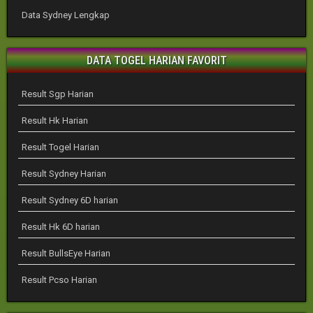
Data Sydney Lengkap
DATA TOGEL HARIAN FAVORIT
Result Sgp Harian
Result Hk Harian
Result Togel Harian
Result Sydney Harian
Result Sydney 6D harian
Result Hk 6D harian
Result BullsEye Harian
Result Pcso Harian