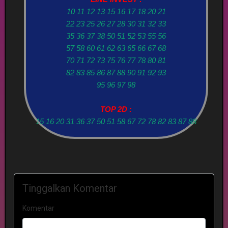
10 11 12 13 15 16 17 18 20 21
22 23 25 26 27 28 30 31 32 33
35 36 37 38 50 51 52 53 55 56
57 58 60 61 62 63 65 66 67 68
70 71 72 73 75 76 77 78 80 81
82 83 85 86 87 88 90 91 92 93
95 96 97 98
TOP 2D :
15 16 20 31 36 37 50 51 58 67 72 78 82 83 87 88
Tinggalkan Komentar
Komentar