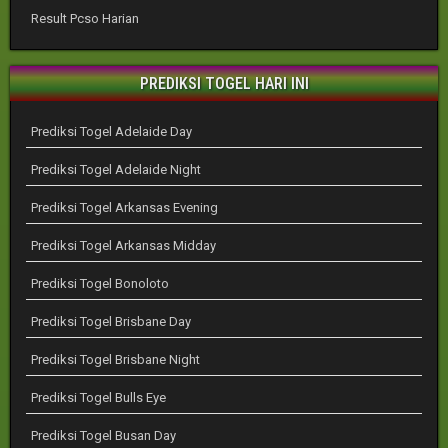
Result Pcso Harian
PREDIKSI TOGEL HARI INI
Prediksi Togel Adelaide Day
Prediksi Togel Adelaide Night
Prediksi Togel Arkansas Evening
Prediksi Togel Arkansas Midday
Prediksi Togel Bonoloto
Prediksi Togel Brisbane Day
Prediksi Togel Brisbane Night
Prediksi Togel Bulls Eye
Prediksi Togel Busan Day