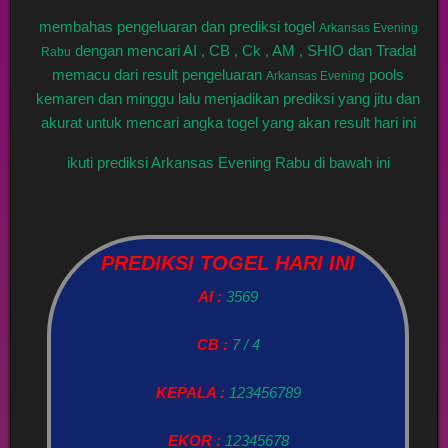
membahas pengeluaran dan prediksi togel
Arkansas Evening
dengan mencari AI , CB , Ck , AM , SHIO dan Tradal
Rabu
memacu dari result pengeluaran
pools
Arkansas Evening
kemaren dan minggu lalu menjadikan prediksi yang jitu dan
akurat untuk mencari angka togel yang akan result hari ini
ikuti prediksi Arkansas Evening Rabu di bawah ini
PREDIKSI TOGEL HARI INI
AI :
3569
CB :
7 / 4
KEPALA :
123456789
EKOR :
12345678