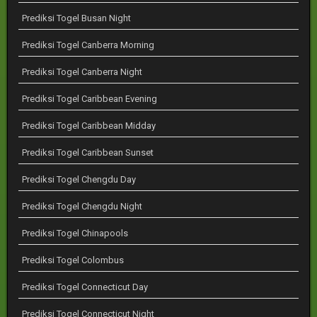
Prediksi Togel Busan Night
Prediksi Togel Canberra Morning
Prediksi Togel Canberra Night
Prediksi Togel Caribbean Evening
Prediksi Togel Caribbean Midday
Prediksi Togel Caribbean Sunset
Prediksi Togel Chengdu Day
Prediksi Togel Chengdu Night
Prediksi Togel Chinapools
Prediksi Togel Colombus
Prediksi Togel Connecticut Day
Prediksi Togel Connecticut Night