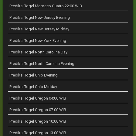
Prediksi Togel Morocco Quatro 22:00 WIB
Prediksi Togel New Jersey Evening
Prediksi Togel New Jersey Midday
Prediksi Togel New York Evening
Prediksi Togel North Carolina Day
Prediksi Togel North Carolina Evening
Prediksi Togel Ohio Evening
Prediksi Togel Ohio Midday
Prediksi Togel Oregon 04:00 WIB
Prediksi Togel Oregon 07:00 WIB
Prediksi Togel Oregon 10:00 WIB
Prediksi Togel Oregon 13:00 WIB