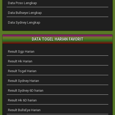
Data Pcso Lengkap
Data Bullseye Lengkap
Data Sydney Lengkap
DATA TOGEL HARIAN FAVORIT
Result Sgp Harian
Result Hk Harian
Result Togel Harian
Result Sydney Harian
Result Sydney 6D harian
Result Hk 6D harian
Result BullsEye Harian