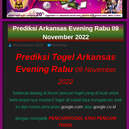
Prediksi Arkansas Evening Rabu 09
November 2022
08 November 2022
Komentar
Prediksi Togel Arkansas
Evening Rabu
09 November
2022
Selamat datang di forum pencari togel yang di buat untuk
berkumpul nya master2 togel all sobat bisa mengakses web
ini dgn mesin pencarian
google.com
atau
google.co.id
dengan mengetik
PENCARITOGEL ATAU PENCARI
TOGEL