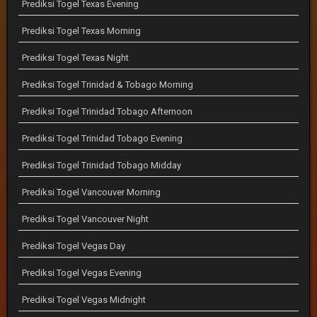
Prediksi Togel Texas Evening
Prediksi Togel Texas Morning
Prediksi Togel Texas Night
Prediksi Togel Trinidad & Tobago Morning
Prediksi Togel Trinidad Tobago Afternoon
Prediksi Togel Trinidad Tobago Evening
Prediksi Togel Trinidad Tobago Midday
Prediksi Togel Vancouver Morning
Prediksi Togel Vancouver Night
Prediksi Togel Vegas Day
Prediksi Togel Vegas Evening
Prediksi Togel Vegas Midnight