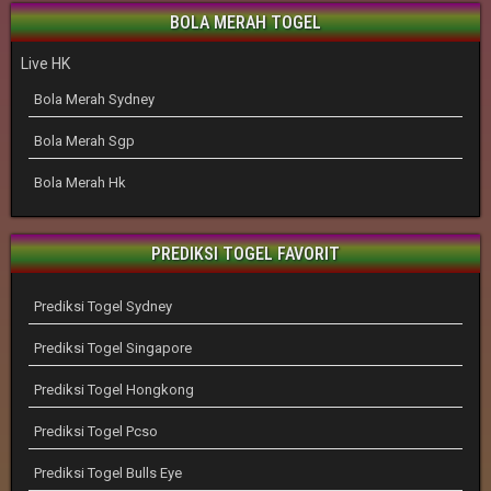
BOLA MERAH TOGEL
Live HK
Bola Merah Sydney
Bola Merah Sgp
Bola Merah Hk
PREDIKSI TOGEL FAVORIT
Prediksi Togel Sydney
Prediksi Togel Singapore
Prediksi Togel Hongkong
Prediksi Togel Pcso
Prediksi Togel Bulls Eye