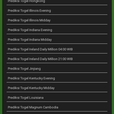
Prediksi Togel Hongkong
Prediksi Togel Illinois Evening
Prediksi Togel Illinois Midday
Prediksi Togel Indiana Evening
Prediksi Togel Indiana Midday
Prediksi Togel Ireland Daily Million 04:00 WIB
Prediksi Togel Ireland Daily Million 21:00 WIB
Prediksi Togel Jinjiang
Prediksi Togel Kentucky Evening
Prediksi Togel Kentucky Midday
Prediksi Togel Louisiana
Prediksi Togel Magnum Cambodia