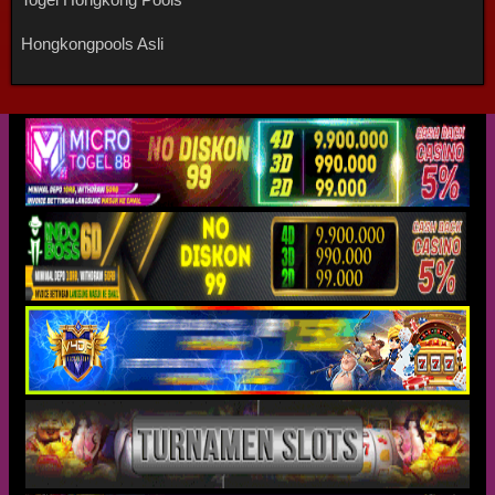
Hongkongpools Asli