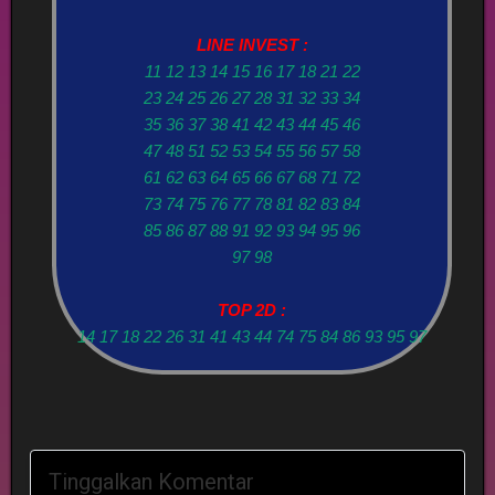
LINE INVEST :
11 12 13 14 15 16 17 18 21 22
23 24 25 26 27 28 31 32 33 34
35 36 37 38 41 42 43 44 45 46
47 48 51 52 53 54 55 56 57 58
61 62 63 64 65 66 67 68 71 72
73 74 75 76 77 78 81 82 83 84
85 86 87 88 91 92 93 94 95 96
97 98
TOP 2D :
14 17 18 22 26 31 41 43 44 74 75 84 86 93 95 97
Tinggalkan Komentar