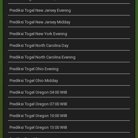
Prediksi Togel New Jersey Evening
Prediksi Togel New Jersey Midday
Prediksi Togel New York Evening
Prediksi Togel North Carolina Day
Prediksi Togel North Carolina Evening
Prediksi Togel Ohio Evening
Prediksi Togel Ohio Midday
Prediksi Togel Oregon 04:00 WIB
Prediksi Togel Oregon 07:00 WIB
Prediksi Togel Oregon 10:00 WIB
Prediksi Togel Oregon 13:00 WIB