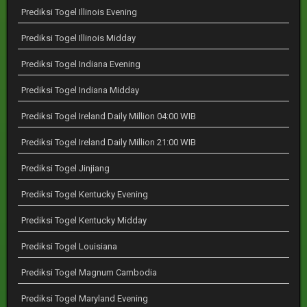
Prediksi Togel Illinois Evening
Prediksi Togel Illinois Midday
Prediksi Togel Indiana Evening
Prediksi Togel Indiana Midday
Prediksi Togel Ireland Daily Million 04:00 WIB
Prediksi Togel Ireland Daily Million 21:00 WIB
Prediksi Togel Jinjiang
Prediksi Togel Kentucky Evening
Prediksi Togel Kentucky Midday
Prediksi Togel Louisiana
Prediksi Togel Magnum Cambodia
Prediksi Togel Maryland Evening