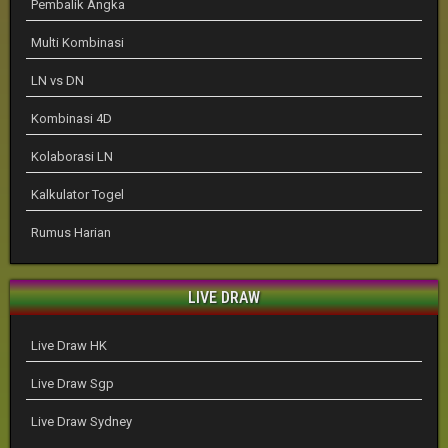
Pembalik Angka
Multi Kombinasi
LN vs DN
Kombinasi 4D
Kolaborasi LN
Kalkulator Togel
Rumus Harian
LIVE DRAW
Live Draw HK
Live Draw Sgp
Live Draw Sydney