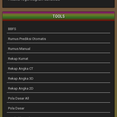
TOOLS
BBFS
Rumus Prediksi Otomatis
Rumus Manual
Rekap Kumat
Rekap Angka CT
Rekap Angka 3D
Rekap Angka 2D
Pola Dasar All
Pola Dasar