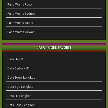
Paito Warna Pcso
Paito Warna Sydney
Paito Warna Taipei
Paito Warna Taiwan
DATA TOGEL FAVORIT
Data Hk 6D
Data Sydney 6D
Data Togel Lengkap
Data Sgp Lengkap
Data Hk Lengkap
Data Pcso Lengkap