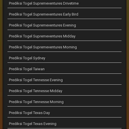
Prediksi Togel Supremeventures Drivetime
Prediksi Togel Supremeventures Early Bird
Prediksi Togel Supremeventures Evening
Prediksi Togel Supremeventures Midday
Prediksi Togel Supremeventures Morning
Prediksi Togel Sydney
Prediksi Togel Taiwan
Prediksi Togel Tennesse Evening
Prediksi Togel Tennesse Midday
Prediksi Togel Tennesse Morning
Prediksi Togel Texas Day
Prediksi Togel Texas Evening