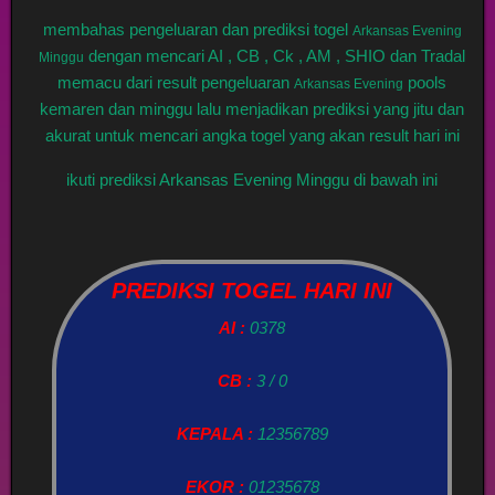
membahas pengeluaran dan prediksi togel
Arkansas Evening
dengan mencari AI , CB , Ck , AM , SHIO dan Tradal
Minggu
memacu dari result pengeluaran
pools
Arkansas Evening
kemaren dan minggu lalu menjadikan prediksi yang jitu dan
akurat untuk mencari angka togel yang akan result hari ini
ikuti prediksi Arkansas Evening Minggu di bawah ini
PREDIKSI TOGEL HARI INI
AI :
0378
CB :
3 / 0
KEPALA :
12356789
EKOR :
01235678