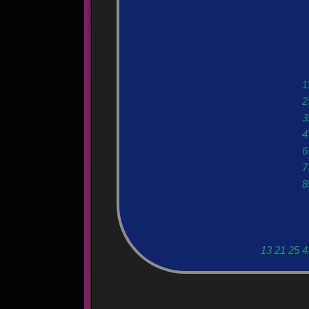
1
2
3
4
6
7
8
13 21 25 4