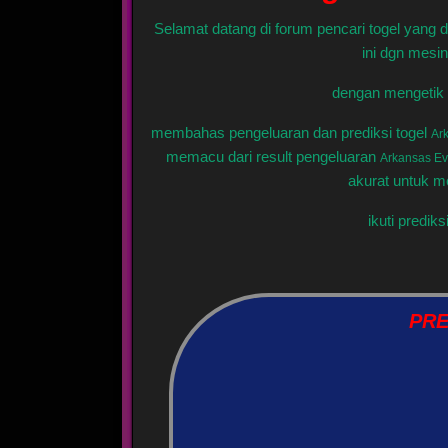
Selamat datang di forum pencari togel yang 
ini dgn mesi
dengan mengeti
membahas pengeluaran dan prediksi togel
Ar
memacu dari result pengeluaran
Arkansas Ev
akurat untuk me
ikuti predik
PRE