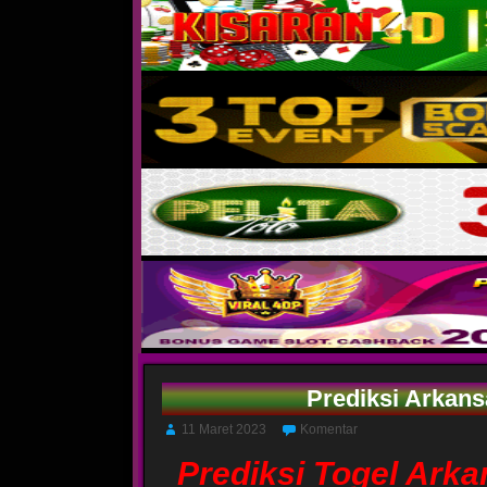
Prediksi Arkans
11 Maret 2023
Komentar
Prediksi Togel Ark