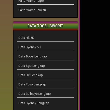
Paito Warna Taipei
Paito Warna Taiwan
DATA TOGEL FAVORIT
Data Hk 6D
Data Sydney 6D
Data Togel Lengkap
Data Sgp Lengkap
Data Hk Lengkap
Data Pcso Lengkap
Data Bullseye Lengkap
Data Sydney Lengkap