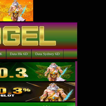
HK
Data Hk 6D
Data Sydney 6D