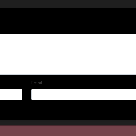
Email