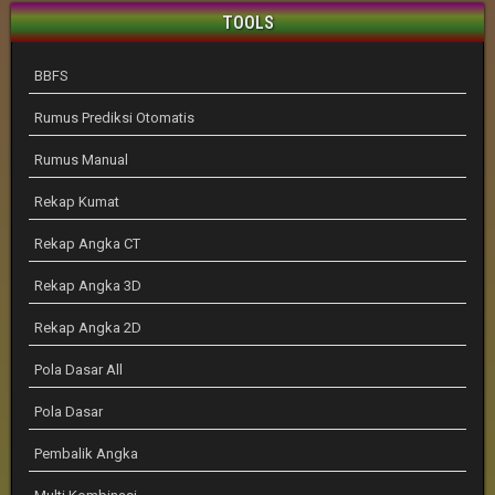
TOOLS
BBFS
Rumus Prediksi Otomatis
Rumus Manual
Rekap Kumat
Rekap Angka CT
Rekap Angka 3D
Rekap Angka 2D
Pola Dasar All
Pola Dasar
Pembalik Angka