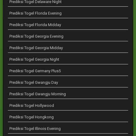
Prediksi Togel Delaware Night
Prediksi Togel Florida Evening
Prediksi Togel Florida Midday
Prediksi Togel Georgia Evening
Prediksi Togel Georgia Midday
Prediksi Togel Georgia Night
Prediksi Togel Germany Plus5
Prediksi Togel Gwangju Day
Prediksi Togel Gwangju Morning
Prediksi Togel Hollywood
Prediksi Togel Hongkong
Prediksi Togel Illinois Evening