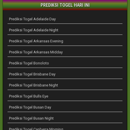
PREDIKSI TOGEL HARI INI
Prediksi Togel Adelaide Day
Prediksi Togel Adelaide Night
Prediksi Togel Arkansas Evening
Prediksi Togel Arkansas Midday
Prediksi Togel Bonoloto
Prediksi Togel Brisbane Day
Prediksi Togel Brisbane Night
Prediksi Togel Bulls Eye
Prediksi Togel Busan Day
Prediksi Togel Busan Night
Prediksi Togel Canberra Morning