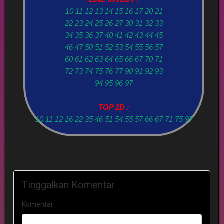
10 11 12 13 14 15 16 17 20 21
22 23 24 25 26 27 30 31 32 33
34 35 36 37 40 41 42 43 44 45
46 47 50 51 52 53 54 55 56 57
60 61 62 63 64 65 66 67 70 71
72 73 74 75 76 77 90 91 92 93
94 95 96 97
TOP 2D :
10 11 12 16 22 35 46 51 54 55 57 66 67 71 75 97
Tinggalkan Komentar
Komentar