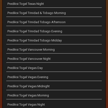
Prediksi Togel Texas Night
Prediksi Togel Trinidad & Tobago Morning
Prediksi Togel Trinidad Tobago Afternoon
Prediksi Togel Trinidad Tobago Evening
Prediksi Togel Trinidad Tobago Midday
Prediksi Togel Vancouver Morning
Prediksi Togel Vancouver Night
Prediksi Togel Vegas Day
Prediksi Togel Vegas Evening
Prediksi Togel Vegas Midnight
Prediksi Togel Vegas Morning
Prediksi Togel Vegas Night