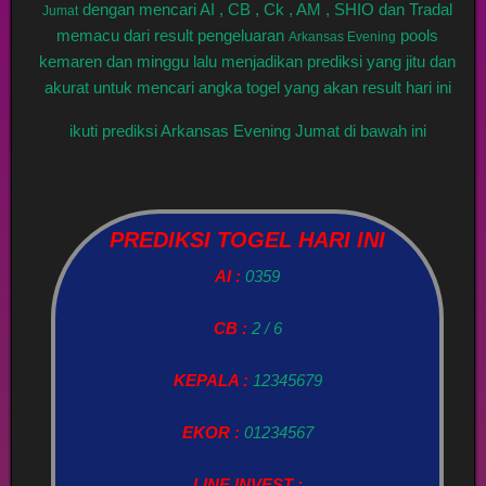
dengan mencari AI , CB , Ck , AM , SHIO dan Tradal
Jumat
memacu dari result pengeluaran
pools
Arkansas Evening
kemaren dan minggu lalu menjadikan prediksi yang jitu dan
akurat untuk mencari angka togel yang akan result hari ini
ikuti prediksi Arkansas Evening Jumat di bawah ini
PREDIKSI TOGEL HARI INI
AI :
0359
CB :
2 / 6
KEPALA :
12345679
EKOR :
01234567
LINE INVEST :