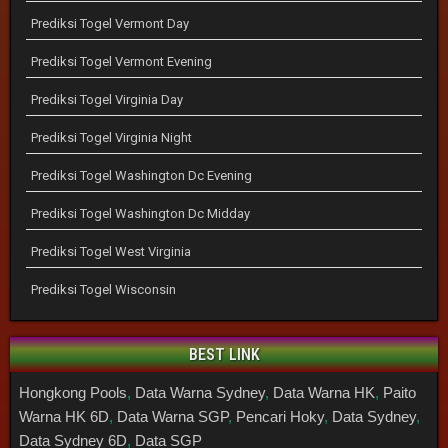
Prediksi Togel Vermont Day
Prediksi Togel Vermont Evening
Prediksi Togel Virginia Day
Prediksi Togel Virginia Night
Prediksi Togel Washington Dc Evening
Prediksi Togel Washington Dc Midday
Prediksi Togel West Virginia
Prediksi Togel Wisconsin
BEST LINK
Hongkong Pools
,
Data Warna Sydney
,
Data Warna HK
,
Paito
Warna HK 6D
,
Data Warna SGP
,
Pencari Hoky
,
Data Sydney
,
Data Sydney 6D
,
Data SGP