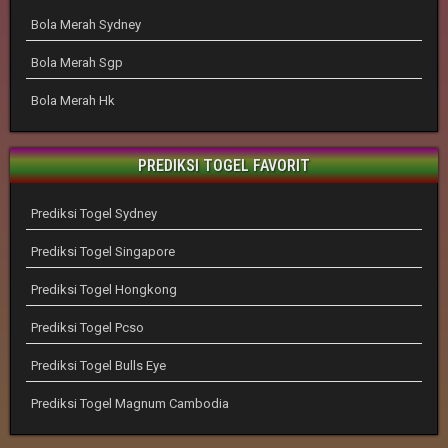
Bola Merah Sydney
Bola Merah Sgp
Bola Merah Hk
PREDIKSI TOGEL FAVORIT
Prediksi Togel Sydney
Prediksi Togel Singapore
Prediksi Togel Hongkong
Prediksi Togel Pcso
Prediksi Togel Bulls Eye
Prediksi Togel Magnum Cambodia