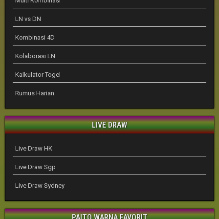
Multi Kombinasi
LN vs DN
Kombinasi 4D
Kolaborasi LN
Kalkulator Togel
Rumus Harian
LIVE DRAW
Live Draw HK
Live Draw Sgp
Live Draw Sydney
PAITO WARNA FAVORIT