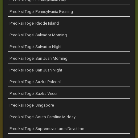
Prediksi Togel Pennsylvania Evening
Prediksi Togel Rhode Island
Prediksi Togel Salvador Morning
Prediksi Togel Salvador Night
Prediksi Togel San Juan Morning
Prediksi Togel San Juan Night
Prediksi Togel Sazka Poledni
Prediksi Togel Sazka Vecer
Prediksi Togel Singapore
Prediksi Togel South Carolina Midday
Prediksi Togel Supremeventures Drivetime