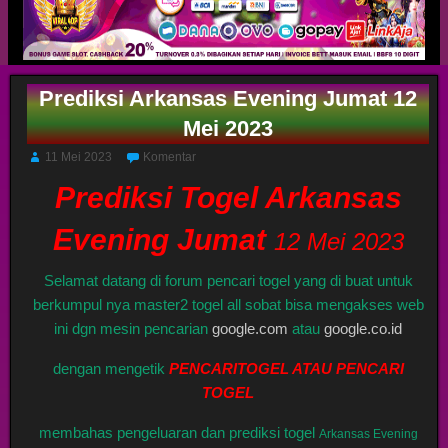
Prediksi Arkansas Evening Jumat 12
Mei 2023
11 Mei 2023
Komentar
Prediksi Togel Arkansas
Evening Jumat
12 Mei 2023
Selamat datang di forum pencari togel yang di buat untuk
berkumpul nya master2 togel all sobat bisa mengakses web
ini dgn mesin pencarian
google.com
atau
google.co.id
dengan mengetik
PENCARITOGEL ATAU PENCARI
TOGEL
membahas pengeluaran dan prediksi togel
Arkansas Evening