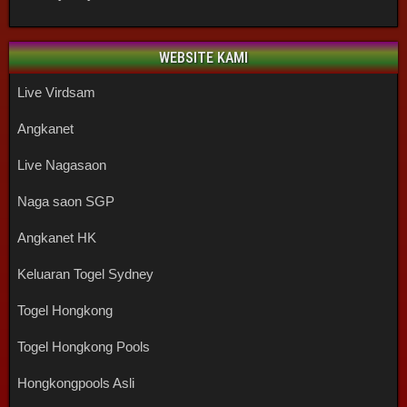
WEBSITE KAMI
Live Virdsam
Angkanet
Live Nagasaon
Naga saon SGP
Angkanet HK
Keluaran Togel Sydney
Togel Hongkong
Togel Hongkong Pools
Hongkongpools Asli