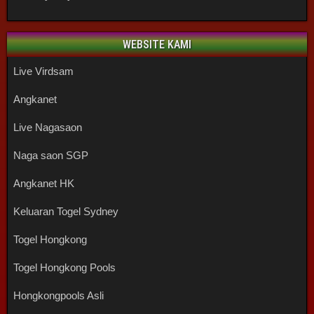
WEBSITE KAMI
Live Virdsam
Angkanet
Live Nagasaon
Naga saon SGP
Angkanet HK
Keluaran Togel Sydney
Togel Hongkong
Togel Hongkong Pools
Hongkongpools Asli