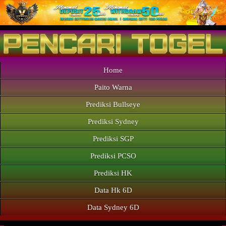
Home
Paito Warna
Prediksi Bullseye
Prediksi Sydney
Prediksi SGP
Prediksi PCSO
Prediksi HK
Data Hk 6D
Data Sydney 6D