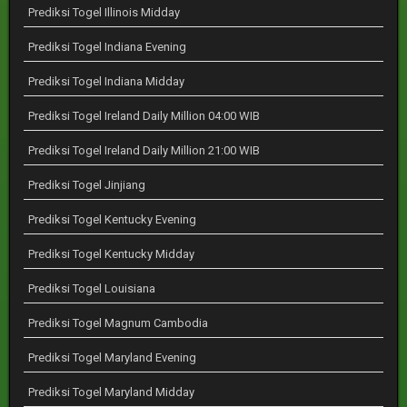
Prediksi Togel Illinois Midday
Prediksi Togel Indiana Evening
Prediksi Togel Indiana Midday
Prediksi Togel Ireland Daily Million 04:00 WIB
Prediksi Togel Ireland Daily Million 21:00 WIB
Prediksi Togel Jinjiang
Prediksi Togel Kentucky Evening
Prediksi Togel Kentucky Midday
Prediksi Togel Louisiana
Prediksi Togel Magnum Cambodia
Prediksi Togel Maryland Evening
Prediksi Togel Maryland Midday