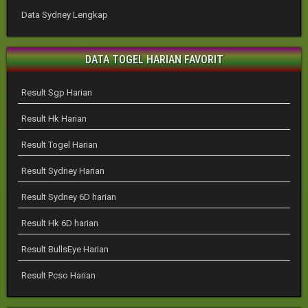
Data Sydney Lengkap
DATA TOGEL HARIAN FAVORIT
Result Sgp Harian
Result Hk Harian
Result Togel Harian
Result Sydney Harian
Result Sydney 6D harian
Result Hk 6D harian
Result BullsEye Harian
Result Pcso Harian