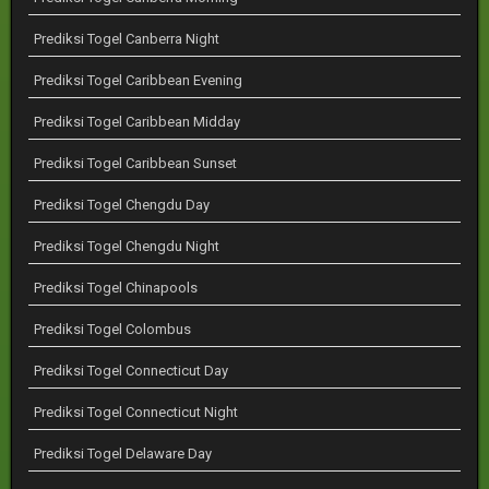
Prediksi Togel Canberra Night
Prediksi Togel Caribbean Evening
Prediksi Togel Caribbean Midday
Prediksi Togel Caribbean Sunset
Prediksi Togel Chengdu Day
Prediksi Togel Chengdu Night
Prediksi Togel Chinapools
Prediksi Togel Colombus
Prediksi Togel Connecticut Day
Prediksi Togel Connecticut Night
Prediksi Togel Delaware Day