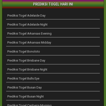
PREDIKSI TOGEL HARI INI
Prediksi Togel Adelaide Day
Prediksi Togel Adelaide Night
Prediksi Togel Arkansas Evening
Prediksi Togel Arkansas Midday
Prediksi Togel Bonoloto
Prediksi Togel Brisbane Day
Prediksi Togel Brisbane Night
Prediksi Togel Bulls Eye
Prediksi Togel Busan Day
Prediksi Togel Busan Night
Prediksi Togel Canberra Morning