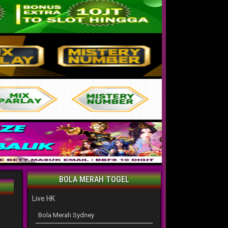
BOLA MERAH TOGEL
Live HK
Bola Merah Sydney