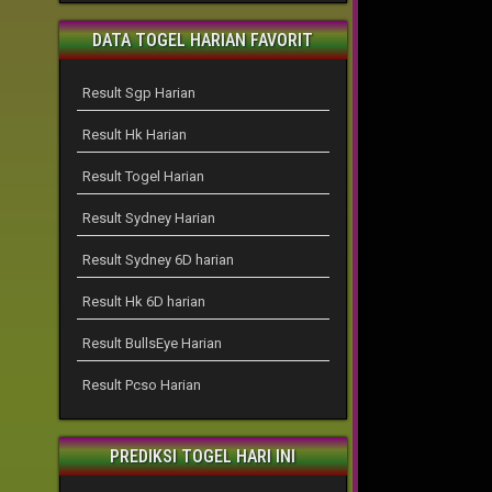
DATA TOGEL HARIAN FAVORIT
Result Sgp Harian
Result Hk Harian
Result Togel Harian
Result Sydney Harian
Result Sydney 6D harian
Result Hk 6D harian
Result BullsEye Harian
Result Pcso Harian
PREDIKSI TOGEL HARI INI