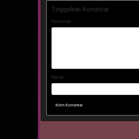
Tinggalkan Komentar
Komentar
Nama
Kirim Komentar