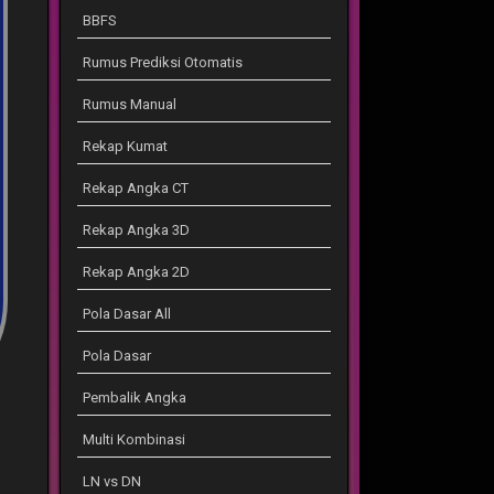
BBFS
Rumus Prediksi Otomatis
Rumus Manual
Rekap Kumat
Rekap Angka CT
Rekap Angka 3D
Rekap Angka 2D
Pola Dasar All
Pola Dasar
Pembalik Angka
Multi Kombinasi
LN vs DN