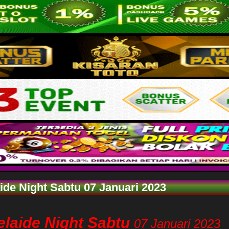
ide Night Sabtu 07 Januari 2023
elaide Night Sabtu
07 Januari 2023