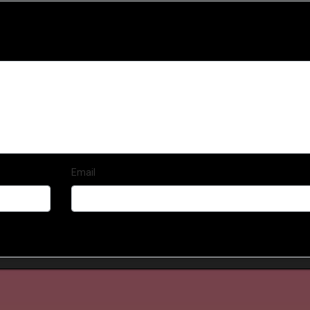
Email