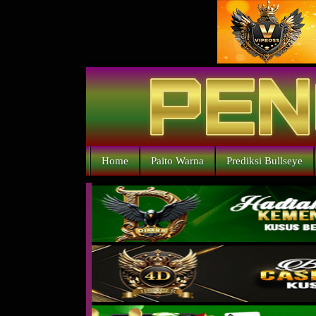
Home
Paito Warna
Prediksi Bullseye