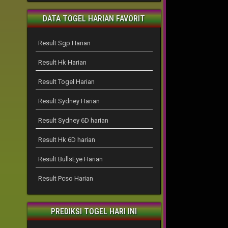
DATA TOGEL HARIAN FAVORIT
Result Sgp Harian
Result Hk Harian
Result Togel Harian
Result Sydney Harian
Result Sydney 6D harian
Result Hk 6D harian
Result BullsEye Harian
Result Pcso Harian
PREDIKSI TOGEL HARI INI