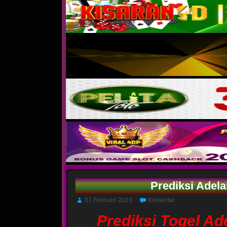
Prediksi Adela
07 Februari 2023
Komentar
Prediksi Togel Ad