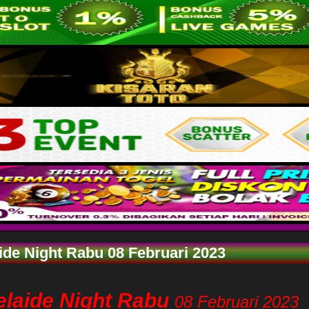
ide Night Rabu 08 Februari 2023
elaide Night Rabu
08 Februari 2023