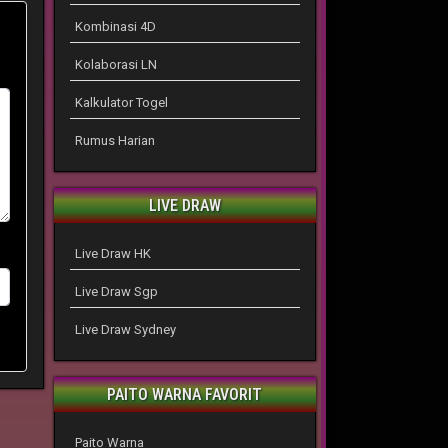
Kombinasi 4D
Kolaborasi LN
Kalkulator Togel
Rumus Harian
LIVE DRAW
Live Draw HK
Live Draw Sgp
Live Draw Sydney
PAITO WARNA FAVORIT
Paito Warna