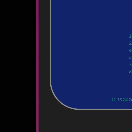
1
2
4
5
7
8
11 16 24 2