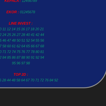
KEPALA :
12456789
EKOR :
01245678
LINE INVEST :
0 11 12 14 15 16 17 18 20 21
2 24 25 26 27 28 40 41 42 44
5 46 47 48 50 51 52 54 55 56
7 58 60 61 62 64 65 66 67 68
0 71 72 74 75 76 77 78 80 81
2 84 85 86 87 88 90 91 92 94
95 96 97 98
TOP 2D :
6 28 44 48 58 64 67 70 71 72 76 84 92