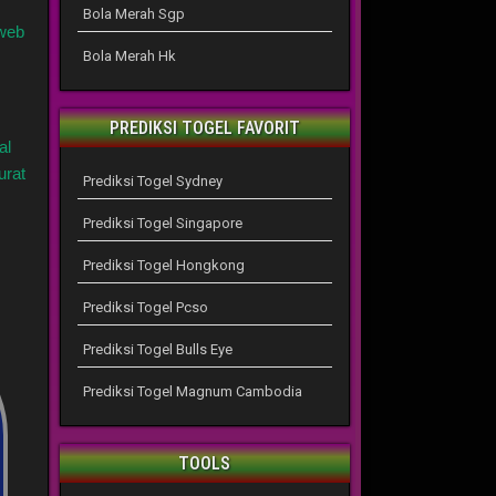
Bola Merah Sgp
 web
Bola Merah Hk
PREDIKSI TOGEL FAVORIT
al
urat
Prediksi Togel Sydney
Prediksi Togel Singapore
Prediksi Togel Hongkong
Prediksi Togel Pcso
Prediksi Togel Bulls Eye
Prediksi Togel Magnum Cambodia
TOOLS