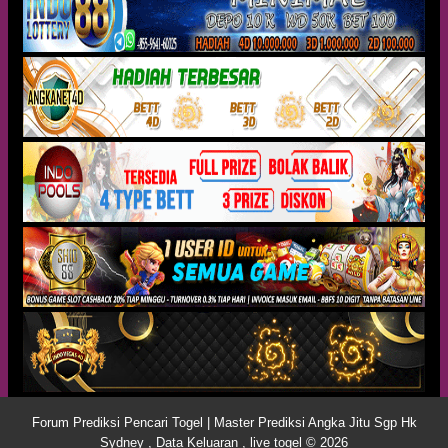
Forum Prediksi Pencari Togel | Master Prediksi Angka Jitu Sgp Hk
Sydney , Data Keluaran , live togel © 2026