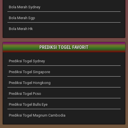
Bola Merah Sydney
Bola Merah Sgp
Bola Merah Hk
PREDIKSI TOGEL FAVORIT
Prediksi Togel Sydney
Prediksi Togel Singapore
Prediksi Togel Hongkong
Prediksi Togel Pcso
Prediksi Togel Bulls Eye
Prediksi Togel Magnum Cambodia