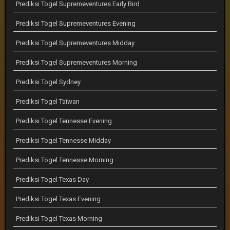
Prediksi Togel Supremeventures Early Bird
Prediksi Togel Supremeventures Evening
Prediksi Togel Supremeventures Midday
Prediksi Togel Supremeventures Morning
Prediksi Togel Sydney
Prediksi Togel Taiwan
Prediksi Togel Tennesse Evening
Prediksi Togel Tennesse Midday
Prediksi Togel Tennesse Morning
Prediksi Togel Texas Day
Prediksi Togel Texas Evening
Prediksi Togel Texas Morning