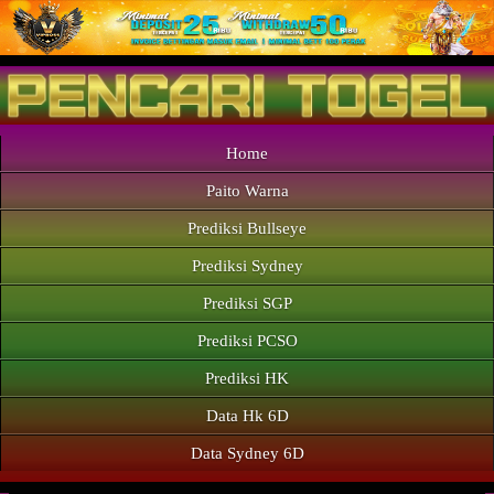
Home
Paito Warna
Prediksi Bullseye
Prediksi Sydney
Prediksi SGP
Prediksi PCSO
Prediksi HK
Data Hk 6D
Data Sydney 6D