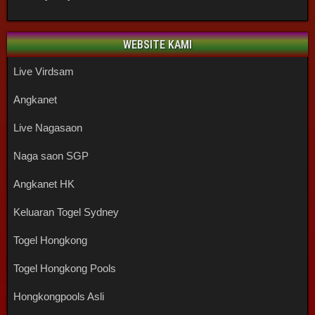
WEBSITE KAMI
Live Virdsam
Angkanet
Live Nagasaon
Naga saon SGP
Angkanet HK
Keluaran Togel Sydney
Togel Hongkong
Togel Hongkong Pools
Hongkongpools Asli