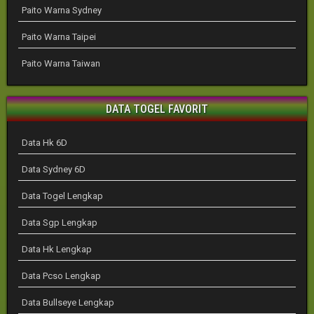
Paito Warna Sydney
Paito Warna Taipei
Paito Warna Taiwan
DATA TOGEL FAVORIT
Data Hk 6D
Data Sydney 6D
Data Togel Lengkap
Data Sgp Lengkap
Data Hk Lengkap
Data Pcso Lengkap
Data Bullseye Lengkap