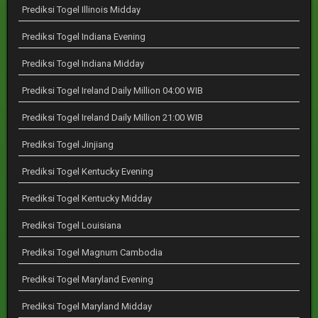
Prediksi Togel Illinois Midday
Prediksi Togel Indiana Evening
Prediksi Togel Indiana Midday
Prediksi Togel Ireland Daily Million 04:00 WIB
Prediksi Togel Ireland Daily Million 21:00 WIB
Prediksi Togel Jinjiang
Prediksi Togel Kentucky Evening
Prediksi Togel Kentucky Midday
Prediksi Togel Louisiana
Prediksi Togel Magnum Cambodia
Prediksi Togel Maryland Evening
Prediksi Togel Maryland Midday