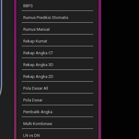
BBFS
Rumus Prediksi Otomatis
Rumus Manual
Rekap Kumat
Rekap Angka CT
Rekap Angka 3D
Rekap Angka 2D
Pola Dasar All
Pola Dasar
Pembalik Angka
Multi Kombinasi
LN vs DN