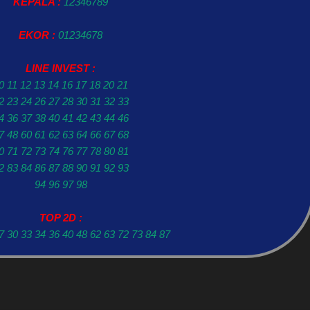
KEPALA :
12346789
EKOR :
01234678
LINE INVEST :
0 11 12 13 14 16 17 18 20 21
2 23 24 26 27 28 30 31 32 33
4 36 37 38 40 41 42 43 44 46
7 48 60 61 62 63 64 66 67 68
0 71 72 73 74 76 77 78 80 81
2 83 84 86 87 88 90 91 92 93
94 96 97 98
TOP 2D :
7 30 33 34 36 40 48 62 63 72 73 84 87