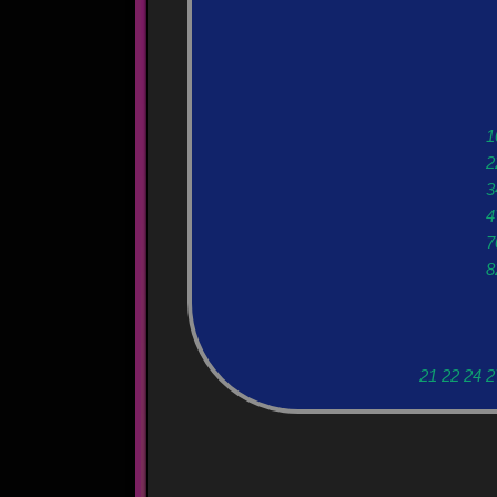
1
2
3
4
7
8
21 22 24 2