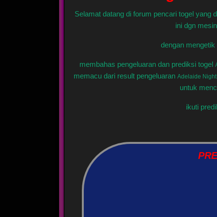
Selamat datang di forum pencari togel yang 
ini dgn mesi
dengan mengeti
membahas pengeluaran dan prediksi togel
memacu dari result pengeluaran
Adelaide Night
untuk menca
ikuti pred
PRE