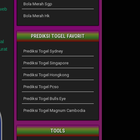
Bola Merah Sgp
 web
Bola Merah Hk
PREDIKSI TOGEL FAVORIT
al
urat
Prediksi Togel Sydney
Prediksi Togel Singapore
Prediksi Togel Hongkong
Prediksi Togel Pcso
Prediksi Togel Bulls Eye
Prediksi Togel Magnum Cambodia
TOOLS