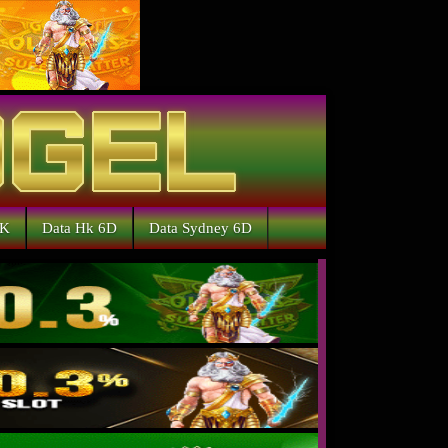
HK
Data Hk 6D
Data Sydney 6D