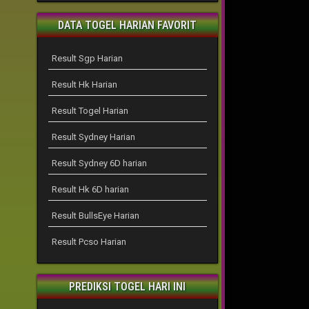
DATA TOGEL HARIAN FAVORIT
Result Sgp Harian
Result Hk Harian
Result Togel Harian
Result Sydney Harian
Result Sydney 6D harian
Result Hk 6D harian
Result BullsEye Harian
Result Pcso Harian
PREDIKSI TOGEL HARI INI