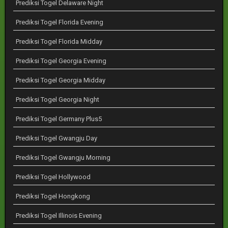
Prediksi Togel Delaware Night
Prediksi Togel Florida Evening
Prediksi Togel Florida Midday
Prediksi Togel Georgia Evening
Prediksi Togel Georgia Midday
Prediksi Togel Georgia Night
Prediksi Togel Germany Plus5
Prediksi Togel Gwangju Day
Prediksi Togel Gwangju Morning
Prediksi Togel Hollywood
Prediksi Togel Hongkong
Prediksi Togel Illinois Evening