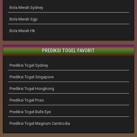
Bola Merah Sydney
Bola Merah Sgp
Bola Merah Hk
PREDIKSI TOGEL FAVORIT
Prediksi Togel Sydney
Prediksi Togel Singapore
Prediksi Togel Hongkong
Prediksi Togel Pcso
Prediksi Togel Bulls Eye
Prediksi Togel Magnum Cambodia