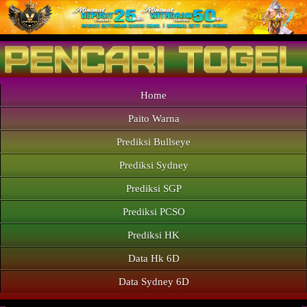
Home
Paito Warna
Prediksi Bullseye
Prediksi Sydney
Prediksi SGP
Prediksi PCSO
Prediksi HK
Data Hk 6D
Data Sydney 6D