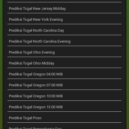
Prediksi Togel New Jersey Midday
Prediksi Togel New York Evening
Prediksi Togel North Carolina Day
Prediksi Togel North Carolina Evening
Prediksi Togel Ohio Evening
Prediksi Togel Ohio Midday
Prediksi Togel Oregon 04:00 WIB
Prediksi Togel Oregon 07:00 WIB
Prediksi Togel Oregon 10:00 WIB
Prediksi Togel Oregon 13:00 WIB
Prediksi Togel Pcso
Prediksi Togel Pennsylvania Day