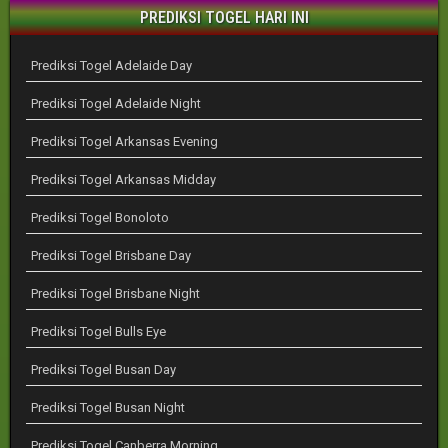
PREDIKSI TOGEL HARI INI
Prediksi Togel Adelaide Day
Prediksi Togel Adelaide Night
Prediksi Togel Arkansas Evening
Prediksi Togel Arkansas Midday
Prediksi Togel Bonoloto
Prediksi Togel Brisbane Day
Prediksi Togel Brisbane Night
Prediksi Togel Bulls Eye
Prediksi Togel Busan Day
Prediksi Togel Busan Night
Prediksi Togel Canberra Morning