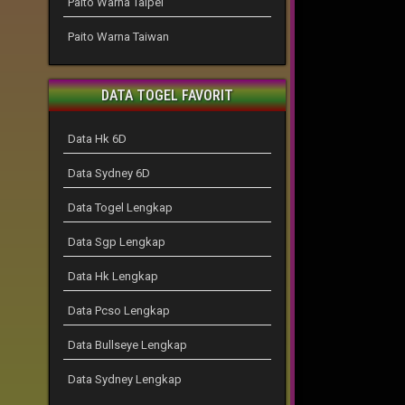
Paito Warna Taipei
Paito Warna Taiwan
DATA TOGEL FAVORIT
Data Hk 6D
Data Sydney 6D
Data Togel Lengkap
Data Sgp Lengkap
Data Hk Lengkap
Data Pcso Lengkap
Data Bullseye Lengkap
Data Sydney Lengkap