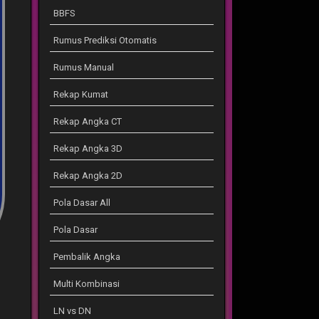
BBFS
Rumus Prediksi Otomatis
Rumus Manual
Rekap Kumat
Rekap Angka CT
Rekap Angka 3D
Rekap Angka 2D
Pola Dasar All
Pola Dasar
Pembalik Angka
Multi Kombinasi
LN vs DN