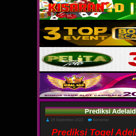
Prediksi Adelai
29 September 2022
Komentar
Prediksi Togel Ade