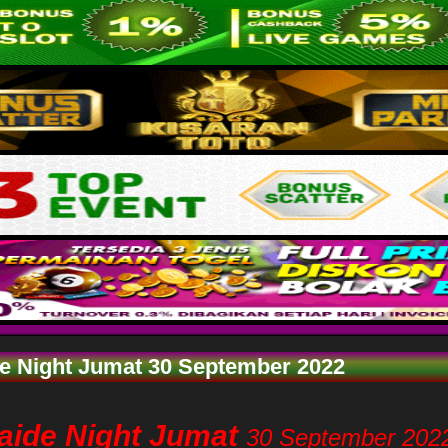
de Night Jumat 30 September 2022
laide Night Jumat
30 September 202