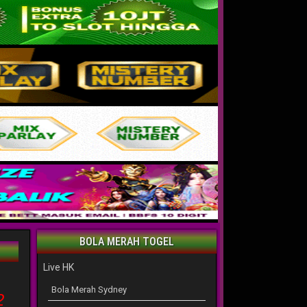
BOLA MERAH TOGEL
Live HK
Bola Merah Sydney
2