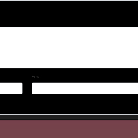
Email