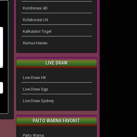
Kombinasi 4D
Kolaborasi LN
Kalkulator Togel
Rumus Harian
LIVE DRAW
Live Draw HK
Live Draw Sgp
Live Draw Sydney
PAITO WARNA FAVORIT
Paito Warna