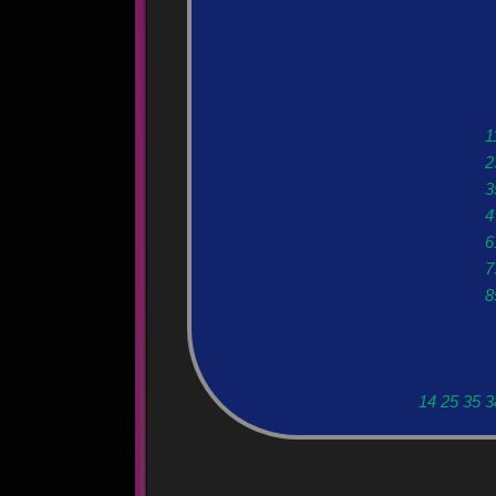
1
2
3
4
6
7
8
14 25 35 3