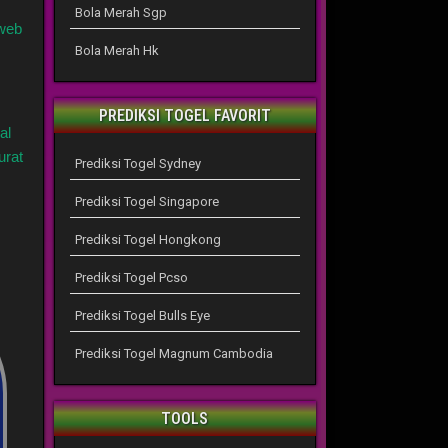
Bola Merah Sgp
 web
Bola Merah Hk
PREDIKSI TOGEL FAVORIT
al
urat
Prediksi Togel Sydney
Prediksi Togel Singapore
Prediksi Togel Hongkong
Prediksi Togel Pcso
Prediksi Togel Bulls Eye
Prediksi Togel Magnum Cambodia
TOOLS