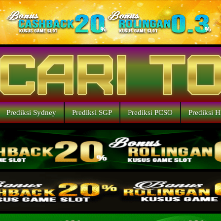
Prediksi Sydney
Prediksi SGP
Prediksi PCSO
Prediksi 