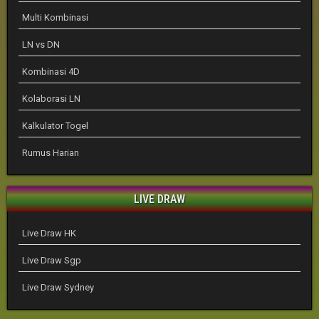
Multi Kombinasi
LN vs DN
Kombinasi 4D
Kolaborasi LN
Kalkulator Togel
Rumus Harian
LIVE DRAW
Live Draw HK
Live Draw Sgp
Live Draw Sydney