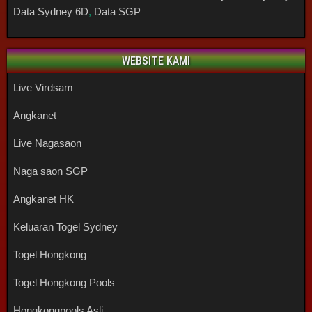
Data Sydney 6D
,
Data SGP
WEBSITE KAMI
Live Virdsam
Angkanet
Live Nagasaon
Naga saon SGP
Angkanet HK
Keluaran Togel Sydney
Togel Hongkong
Togel Hongkong Pools
Hongkongpools Asli