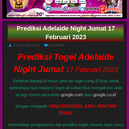
Prediksi Adelaide Night Jumat 17
Februari 2023
16 Februari 2023
Komentar
Prediksi Togel Adelaide
Night Jumat
17 Februari 2023
Selamat datang di forum pencari togel yang di buat untuk
berkumpul nya master2 togel all sobat bisa mengakses web
ini dgn mesin pencarian
google.com
atau
google.co.id
dengan mengetik
PENCARITOGEL ATAU PENCARI
TOGEL
membahas pengeluaran dan prediksi togel
Adelaide Night
Jumat