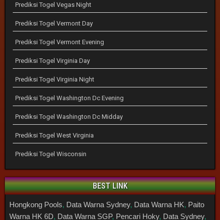
Prediksi Togel Vegas Night
Prediksi Togel Vermont Day
Prediksi Togel Vermont Evening
Prediksi Togel Virginia Day
Prediksi Togel Virginia Night
Prediksi Togel Washington Dc Evening
Prediksi Togel Washington Dc Midday
Prediksi Togel West Virginia
Prediksi Togel Wisconsin
BEST LINK
Hongkong Pools
,
Data Warna Sydney
,
Data Warna HK
,
Paito
Warna HK 6D
,
Data Warna SGP
,
Pencari Hoky
,
Data Sydney
,