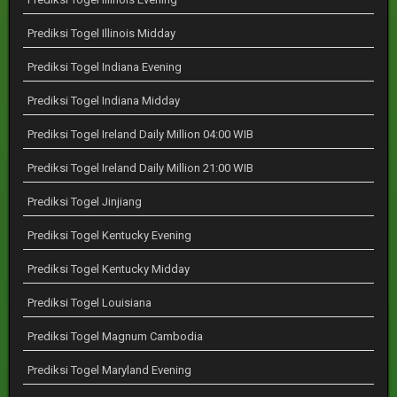
Prediksi Togel Illinois Midday
Prediksi Togel Indiana Evening
Prediksi Togel Indiana Midday
Prediksi Togel Ireland Daily Million 04:00 WIB
Prediksi Togel Ireland Daily Million 21:00 WIB
Prediksi Togel Jinjiang
Prediksi Togel Kentucky Evening
Prediksi Togel Kentucky Midday
Prediksi Togel Louisiana
Prediksi Togel Magnum Cambodia
Prediksi Togel Maryland Evening