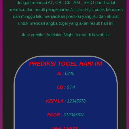
dengan mencari AI , CB , Ck , AM , SHIO dan Tradal
memacu dari result pengeluaran
pools kemaren
Adelaide Night
dan minggu lalu menjadikan prediksi yang jitu dan akurat
untuk mencari angka togel yang akan result hari ini
ikuti prediksi Adelaide Night Jumat di bawah ini
PREDIKSI TOGEL HARI INI
AI :
0246
CB :
6 / 4
KEPALA :
12345678
EKOR :
012345678
LINE INVEST :