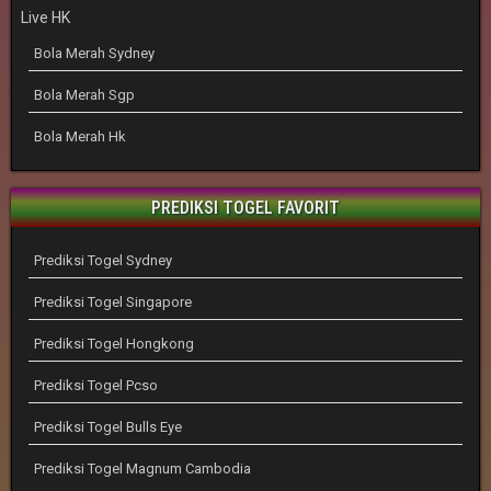
Live HK
Bola Merah Sydney
Bola Merah Sgp
Bola Merah Hk
PREDIKSI TOGEL FAVORIT
Prediksi Togel Sydney
Prediksi Togel Singapore
Prediksi Togel Hongkong
Prediksi Togel Pcso
Prediksi Togel Bulls Eye
Prediksi Togel Magnum Cambodia