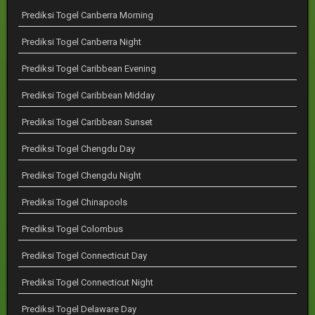
Prediksi Togel Canberra Morning
Prediksi Togel Canberra Night
Prediksi Togel Caribbean Evening
Prediksi Togel Caribbean Midday
Prediksi Togel Caribbean Sunset
Prediksi Togel Chengdu Day
Prediksi Togel Chengdu Night
Prediksi Togel Chinapools
Prediksi Togel Colombus
Prediksi Togel Connecticut Day
Prediksi Togel Connecticut Night
Prediksi Togel Delaware Day