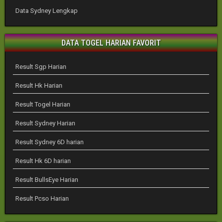
Data Sydney Lengkap
DATA TOGEL HARIAN FAVORIT
Result Sgp Harian
Result Hk Harian
Result Togel Harian
Result Sydney Harian
Result Sydney 6D harian
Result Hk 6D harian
Result BullsEye Harian
Result Pcso Harian