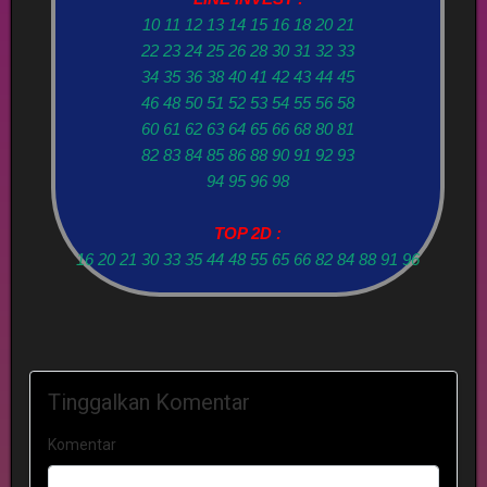
10 11 12 13 14 15 16 18 20 21
22 23 24 25 26 28 30 31 32 33
34 35 36 38 40 41 42 43 44 45
46 48 50 51 52 53 54 55 56 58
60 61 62 63 64 65 66 68 80 81
82 83 84 85 86 88 90 91 92 93
94 95 96 98
TOP 2D :
16 20 21 30 33 35 44 48 55 65 66 82 84 88 91 96
Tinggalkan Komentar
Komentar