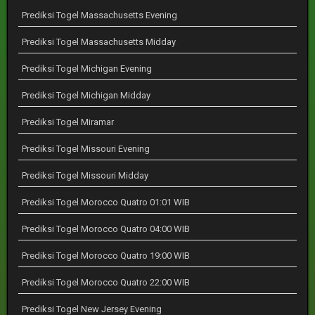
Prediksi Togel Massachusetts Evening
Prediksi Togel Massachusetts Midday
Prediksi Togel Michigan Evening
Prediksi Togel Michigan Midday
Prediksi Togel Miramar
Prediksi Togel Missouri Evening
Prediksi Togel Missouri Midday
Prediksi Togel Morocco Quatro 01:01 WIB
Prediksi Togel Morocco Quatro 04:00 WIB
Prediksi Togel Morocco Quatro 19:00 WIB
Prediksi Togel Morocco Quatro 22:00 WIB
Prediksi Togel New Jersey Evening