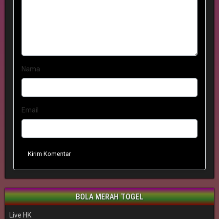
Nama
Email
Kirim Komentar
BOLA MERAH TOGEL
Live HK