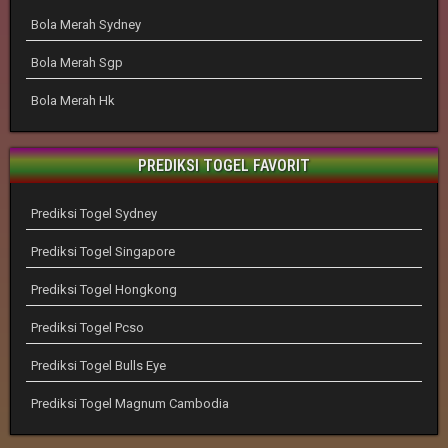
Bola Merah Sydney
Bola Merah Sgp
Bola Merah Hk
PREDIKSI TOGEL FAVORIT
Prediksi Togel Sydney
Prediksi Togel Singapore
Prediksi Togel Hongkong
Prediksi Togel Pcso
Prediksi Togel Bulls Eye
Prediksi Togel Magnum Cambodia