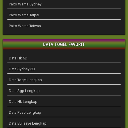
Paito Warna Sydney
Paito Warna Taipei
Paito Warna Taiwan
DATA TOGEL FAVORIT
Data Hk 6D
Data Sydney 6D
Data Togel Lengkap
Data Sgp Lengkap
Data Hk Lengkap
Data Pcso Lengkap
Data Bullseye Lengkap