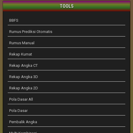
TOOLS
BBFS
Rumus Prediksi Otomatis
Rumus Manual
Rekap Kumat
Rekap Angka CT
Rekap Angka 3D
Rekap Angka 2D
Pola Dasar All
Pola Dasar
Pembalik Angka