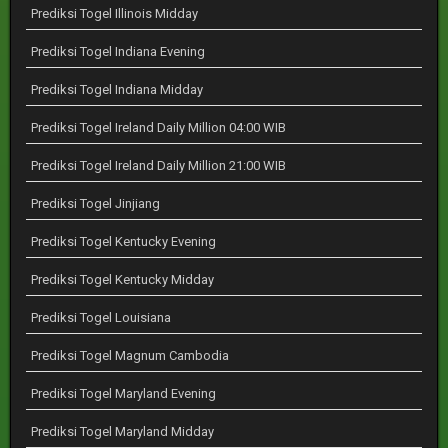
Prediksi Togel Illinois Midday
Prediksi Togel Indiana Evening
Prediksi Togel Indiana Midday
Prediksi Togel Ireland Daily Million 04:00 WIB
Prediksi Togel Ireland Daily Million 21:00 WIB
Prediksi Togel Jinjiang
Prediksi Togel Kentucky Evening
Prediksi Togel Kentucky Midday
Prediksi Togel Louisiana
Prediksi Togel Magnum Cambodia
Prediksi Togel Maryland Evening
Prediksi Togel Maryland Midday