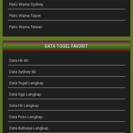
Paito Warna Sydney
Paito Warna Taipei
Paito Warna Taiwan
DATA TOGEL FAVORIT
Data Hk 6D
Data Sydney 6D
Data Togel Lengkap
Data Sgp Lengkap
Data Hk Lengkap
Data Pcso Lengkap
Data Bullseye Lengkap