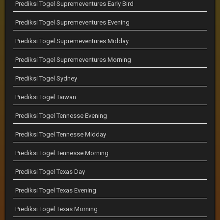
Prediksi Togel Supremeventures Early Bird
Prediksi Togel Supremeventures Evening
Prediksi Togel Supremeventures Midday
Prediksi Togel Supremeventures Morning
Prediksi Togel Sydney
Prediksi Togel Taiwan
Prediksi Togel Tennesse Evening
Prediksi Togel Tennesse Midday
Prediksi Togel Tennesse Morning
Prediksi Togel Texas Day
Prediksi Togel Texas Evening
Prediksi Togel Texas Morning