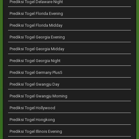
Prediksi Togel Delaware Night
Prediksi Togel Florida Evening
Prediksi Togel Florida Midday
Prediksi Togel Georgia Evening
Prediksi Togel Georgia Midday
Prediksi Togel Georgia Night
Prediksi Togel Germany Plus5
Prediksi Togel Gwangju Day
Prediksi Togel Gwangju Morning
Prediksi Togel Hollywood
Prediksi Togel Hongkong
Prediksi Togel Illinois Evening