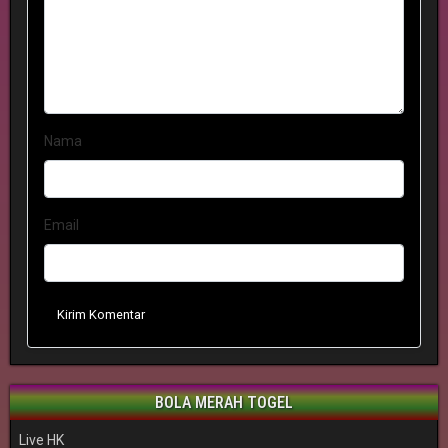
Nama
Email
Kirim Komentar
BOLA MERAH TOGEL
Live HK