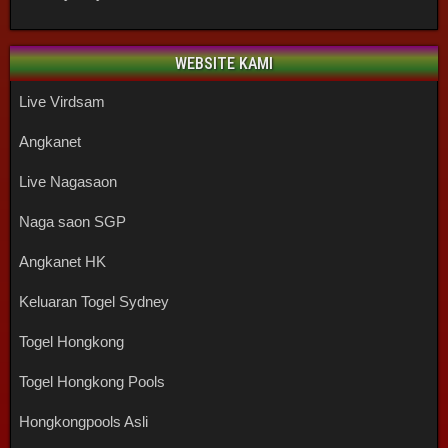
WEBSITE KAMI
Live Virdsam
Angkanet
Live Nagasaon
Naga saon SGP
Angkanet HK
Keluaran Togel Sydney
Togel Hongkong
Togel Hongkong Pools
Hongkongpools Asli