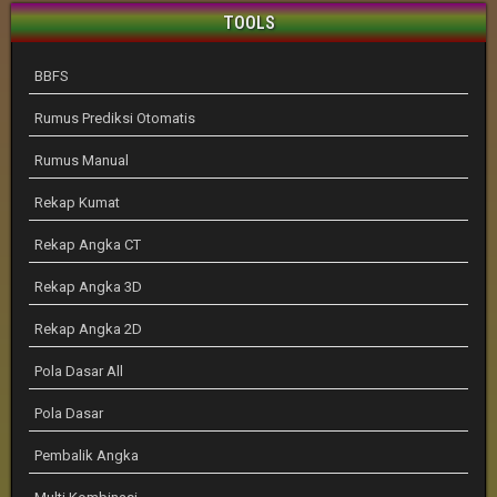
TOOLS
BBFS
Rumus Prediksi Otomatis
Rumus Manual
Rekap Kumat
Rekap Angka CT
Rekap Angka 3D
Rekap Angka 2D
Pola Dasar All
Pola Dasar
Pembalik Angka