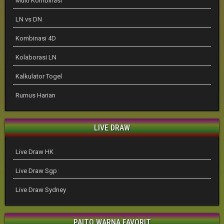
Multi Kombinasi
LN vs DN
Kombinasi 4D
Kolaborasi LN
Kalkulator Togel
Rumus Harian
LIVE DRAW
Live Draw HK
Live Draw Sgp
Live Draw Sydney
PAITO WARNA FAVORIT