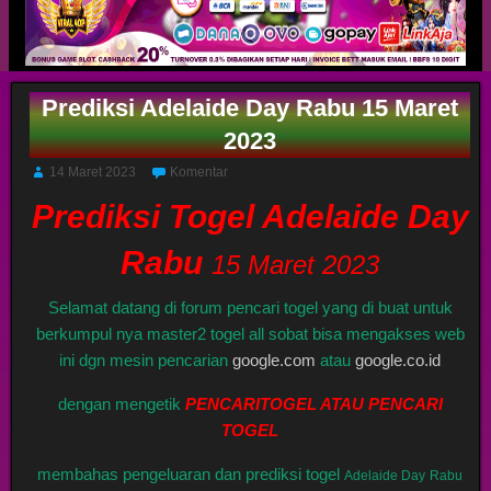
Prediksi Adelaide Day Rabu 15 Maret
2023
14 Maret 2023
Komentar
Prediksi Togel Adelaide Day
Rabu
15 Maret 2023
Selamat datang di forum pencari togel yang di buat untuk
berkumpul nya master2 togel all sobat bisa mengakses web
ini dgn mesin pencarian
google.com
atau
google.co.id
dengan mengetik
PENCARITOGEL ATAU PENCARI
TOGEL
membahas pengeluaran dan prediksi togel
Adelaide Day
Rabu