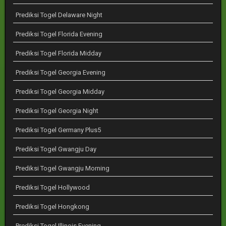
Prediksi Togel Delaware Night
Prediksi Togel Florida Evening
Prediksi Togel Florida Midday
Prediksi Togel Georgia Evening
Prediksi Togel Georgia Midday
Prediksi Togel Georgia Night
Prediksi Togel Germany Plus5
Prediksi Togel Gwangju Day
Prediksi Togel Gwangju Morning
Prediksi Togel Hollywood
Prediksi Togel Hongkong
Prediksi Togel Illinois Evening