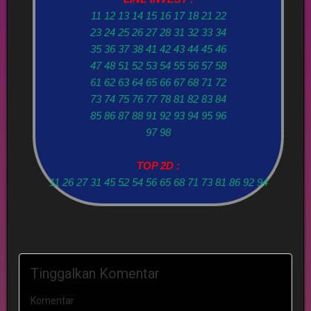
11 12 13 14 15 16 17 18 21 22
23 24 25 26 27 28 31 32 33 34
35 36 37 38 41 42 43 44 45 46
47 48 51 52 53 54 55 56 57 58
61 62 63 64 65 66 67 68 71 72
73 74 75 76 77 78 81 82 83 84
85 86 87 88 91 92 93 94 95 96
97 98
TOP 2D :
11 26 27 31 45 52 54 56 65 68 71 73 81 86 92 94
Tinggalkan Komentar
Komentar