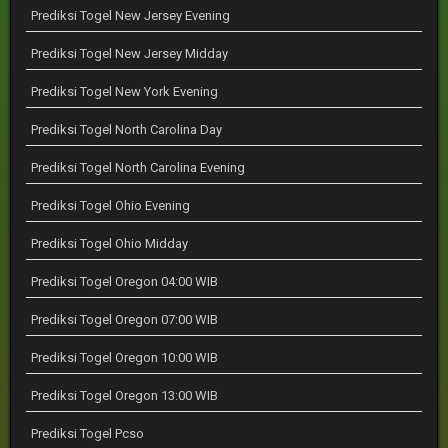
Prediksi Togel New Jersey Evening
Prediksi Togel New Jersey Midday
Prediksi Togel New York Evening
Prediksi Togel North Carolina Day
Prediksi Togel North Carolina Evening
Prediksi Togel Ohio Evening
Prediksi Togel Ohio Midday
Prediksi Togel Oregon 04:00 WIB
Prediksi Togel Oregon 07:00 WIB
Prediksi Togel Oregon 10:00 WIB
Prediksi Togel Oregon 13:00 WIB
Prediksi Togel Pcso