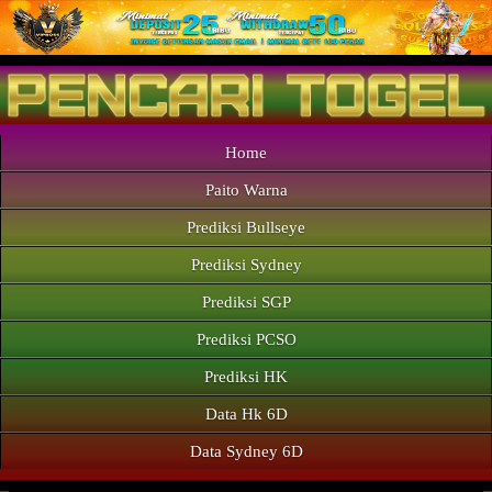
Home
Paito Warna
Prediksi Bullseye
Prediksi Sydney
Prediksi SGP
Prediksi PCSO
Prediksi HK
Data Hk 6D
Data Sydney 6D