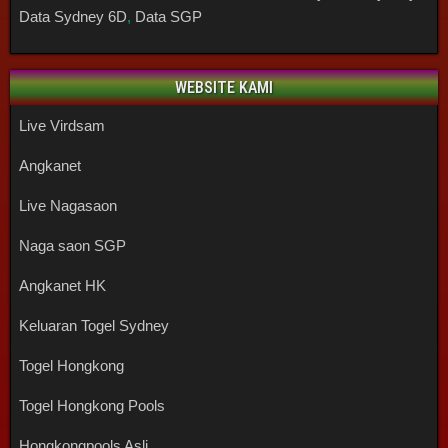
Data Sydney 6D
,
Data SGP
WEBSITE KAMI
Live Virdsam
Angkanet
Live Nagasaon
Naga saon SGP
Angkanet HK
Keluaran Togel Sydney
Togel Hongkong
Togel Hongkong Pools
Hongkongpools Asli