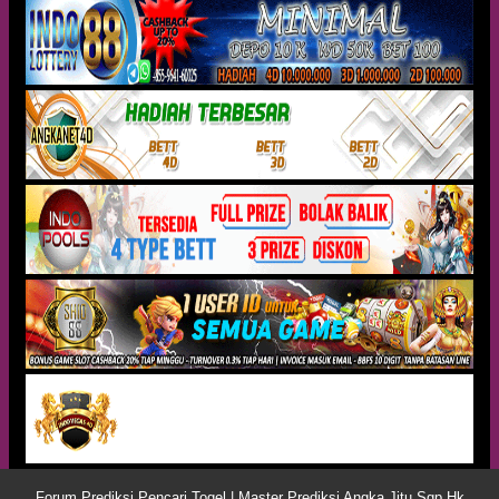
Forum Prediksi Pencari Togel | Master Prediksi Angka Jitu Sgp Hk