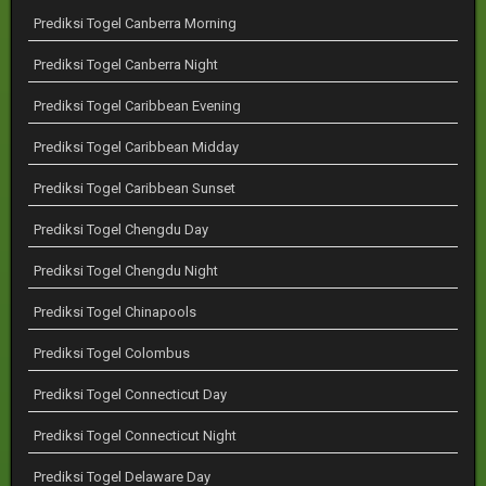
Prediksi Togel Canberra Morning
Prediksi Togel Canberra Night
Prediksi Togel Caribbean Evening
Prediksi Togel Caribbean Midday
Prediksi Togel Caribbean Sunset
Prediksi Togel Chengdu Day
Prediksi Togel Chengdu Night
Prediksi Togel Chinapools
Prediksi Togel Colombus
Prediksi Togel Connecticut Day
Prediksi Togel Connecticut Night
Prediksi Togel Delaware Day