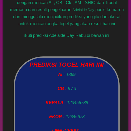
dengan mencari AI , CB , Ck , AM , SHIO dan Tradal
memacu dari result pengeluaran
pools kemaren
Adelaide Day
dan minggu lalu menjadikan prediksi yang jitu dan akurat
untuk mencari angka togel yang akan result hari ini
ikuti prediksi Adelaide Day Rabu di bawah ini
PREDIKSI TOGEL HARI INI
AI :
1369
CB :
9 / 3
KEPALA :
123456789
EKOR :
12345678
LINE INVEST :