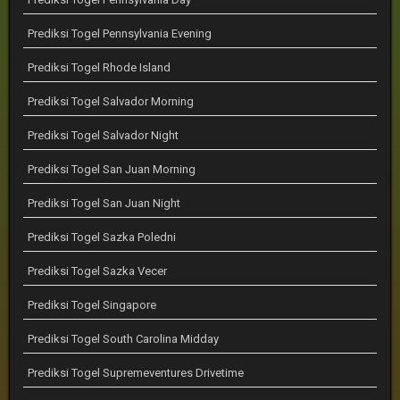
Prediksi Togel Pennsylvania Evening
Prediksi Togel Rhode Island
Prediksi Togel Salvador Morning
Prediksi Togel Salvador Night
Prediksi Togel San Juan Morning
Prediksi Togel San Juan Night
Prediksi Togel Sazka Poledni
Prediksi Togel Sazka Vecer
Prediksi Togel Singapore
Prediksi Togel South Carolina Midday
Prediksi Togel Supremeventures Drivetime