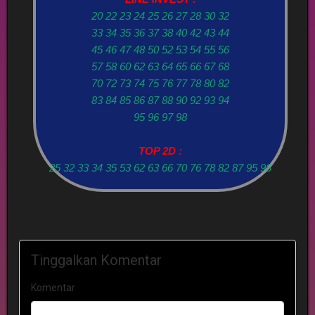
20 22 23 24 25 26 27 28 30 32
33 34 35 36 37 38 40 42 43 44
45 46 47 48 50 52 53 54 55 56
57 58 60 62 63 64 65 66 67 68
70 72 73 74 75 76 77 78 80 82
83 84 85 86 87 88 90 92 93 94
95 96 97 98
TOP 2D :
25 32 33 34 35 53 62 63 66 70 76 78 82 87 95 96
Tinggalkan Komentar
Komentar