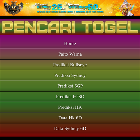
Home
Paito Warna
Prediksi Bullseye
Prediksi Sydney
Prediksi SGP
Prediksi PCSO
Prediksi HK
Data Hk 6D
Data Sydney 6D