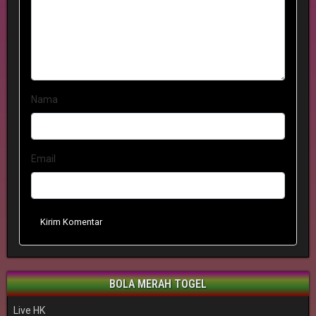
Nama
Email
Kirim Komentar
BOLA MERAH TOGEL
Live HK