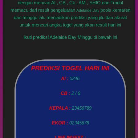
dengan mencari AI , CB , Ck , AM , SHIO dan Tradal
memacu dari result pengeluaran
pools kemaren
Adelaide Day
dan minggu lalu menjadikan prediksi yang jitu dan akurat
untuk mencari angka togel yang akan result hari ini
ikuti prediksi Adelaide Day Minggu di bawah ini
PREDIKSI TOGEL HARI INI
AI :
0246
CB :
2 / 6
KEPALA :
23456789
EKOR :
02345678
LINE INVEST :