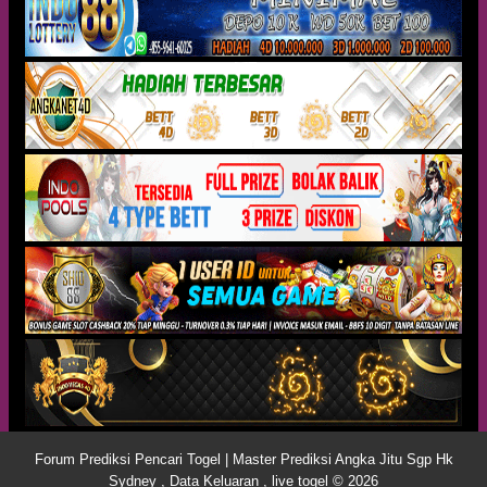
Forum Prediksi Pencari Togel | Master Prediksi Angka Jitu Sgp Hk
Sydney , Data Keluaran , live togel © 2026