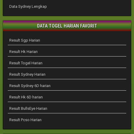
Data Sydney Lengkap
DATA TOGEL HARIAN FAVORIT
Result Sgp Harian
Result Hk Harian
Result Togel Harian
Result Sydney Harian
Result Sydney 6D harian
Result Hk 6D harian
Result BullsEye Harian
Result Pcso Harian