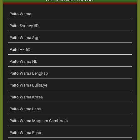
Paito Warna
Paito Sydney 6D
Paito Warna Sgp
Paito Hk 6D
Paito Warna Hk
Paito Warna Lengkap
Paito Warna BullsEye
Paito Warna Korea
Paito Warna Laos
Paito Warna Magnum Cambodia
Paito Warna Pcso