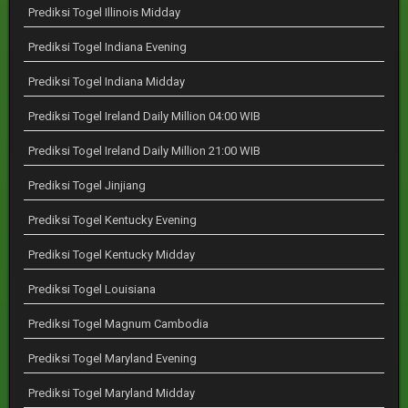
Prediksi Togel Illinois Midday
Prediksi Togel Indiana Evening
Prediksi Togel Indiana Midday
Prediksi Togel Ireland Daily Million 04:00 WIB
Prediksi Togel Ireland Daily Million 21:00 WIB
Prediksi Togel Jinjiang
Prediksi Togel Kentucky Evening
Prediksi Togel Kentucky Midday
Prediksi Togel Louisiana
Prediksi Togel Magnum Cambodia
Prediksi Togel Maryland Evening
Prediksi Togel Maryland Midday