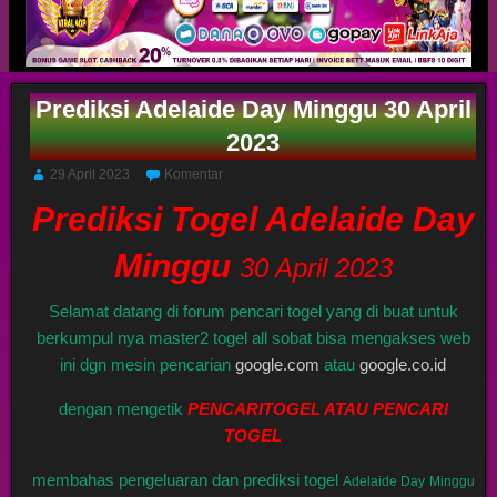
Prediksi Adelaide Day Minggu 30 April
2023
29 April 2023
Komentar
Prediksi Togel Adelaide Day
Minggu
30 April 2023
Selamat datang di forum pencari togel yang di buat untuk
berkumpul nya master2 togel all sobat bisa mengakses web
ini dgn mesin pencarian
google.com
atau
google.co.id
dengan mengetik
PENCARITOGEL ATAU PENCARI
TOGEL
membahas pengeluaran dan prediksi togel
Adelaide Day
Minggu