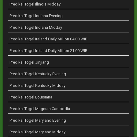
Prediksi Togel Illinois Midday
Prediksi Togel Indiana Evening
Prediksi Togel Indiana Midday
Prediksi Togel Ireland Daily Million 04:00 WIB
Prediksi Togel Ireland Daily Million 21:00 WIB
Prediksi Togel Jinjiang
Prediksi Togel Kentucky Evening
Prediksi Togel Kentucky Midday
Prediksi Togel Louisiana
Prediksi Togel Magnum Cambodia
Prediksi Togel Maryland Evening
Prediksi Togel Maryland Midday