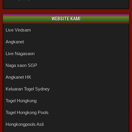
WEBSITE KAMI
Live Virdsam
Angkanet
Live Nagasaon
Naga saon SGP
Angkanet HK
Keluaran Togel Sydney
Togel Hongkong
Togel Hongkong Pools
Hongkongpools Asli