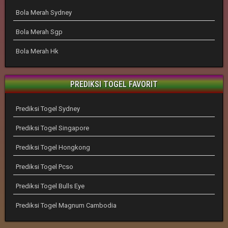
Bola Merah Sydney
Bola Merah Sgp
Bola Merah Hk
PREDIKSI TOGEL FAVORIT
Prediksi Togel Sydney
Prediksi Togel Singapore
Prediksi Togel Hongkong
Prediksi Togel Pcso
Prediksi Togel Bulls Eye
Prediksi Togel Magnum Cambodia