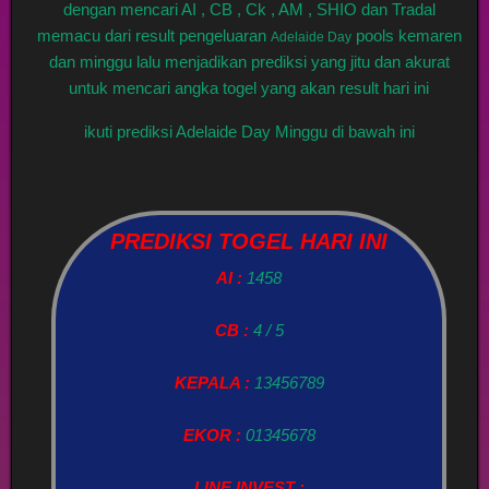
dengan mencari AI , CB , Ck , AM , SHIO dan Tradal
memacu dari result pengeluaran
pools kemaren
Adelaide Day
dan minggu lalu menjadikan prediksi yang jitu dan akurat
untuk mencari angka togel yang akan result hari ini
ikuti prediksi Adelaide Day Minggu di bawah ini
PREDIKSI TOGEL HARI INI
AI :
1458
CB :
4 / 5
KEPALA :
13456789
EKOR :
01345678
LINE INVEST :