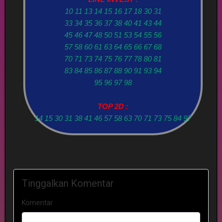
10 11 13 14 15 16 17 18 30 31
33 34 35 36 37 38 40 41 43 44
45 46 47 48 50 51 53 54 55 56
57 58 60 61 63 64 65 66 67 68
70 71 73 74 75 76 77 78 80 81
83 84 85 86 87 88 90 91 93 94
95 96 97 98
TOP 2D :
14 15 30 31 38 41 46 57 58 63 70 71 73 75 84 97
Tinggalkan Komentar
Komentar