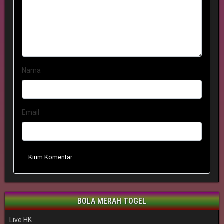
Nama
Email
Kirim Komentar
BOLA MERAH TOGEL
Live HK