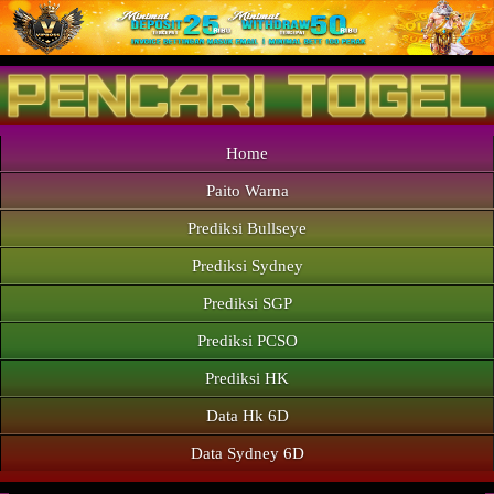
Home
Paito Warna
Prediksi Bullseye
Prediksi Sydney
Prediksi SGP
Prediksi PCSO
Prediksi HK
Data Hk 6D
Data Sydney 6D