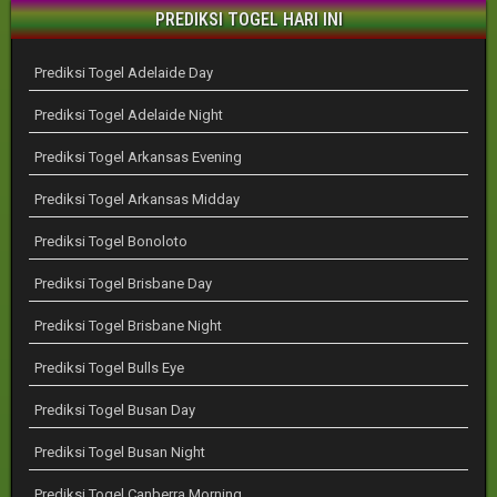
PREDIKSI TOGEL HARI INI
Prediksi Togel Adelaide Day
Prediksi Togel Adelaide Night
Prediksi Togel Arkansas Evening
Prediksi Togel Arkansas Midday
Prediksi Togel Bonoloto
Prediksi Togel Brisbane Day
Prediksi Togel Brisbane Night
Prediksi Togel Bulls Eye
Prediksi Togel Busan Day
Prediksi Togel Busan Night
Prediksi Togel Canberra Morning