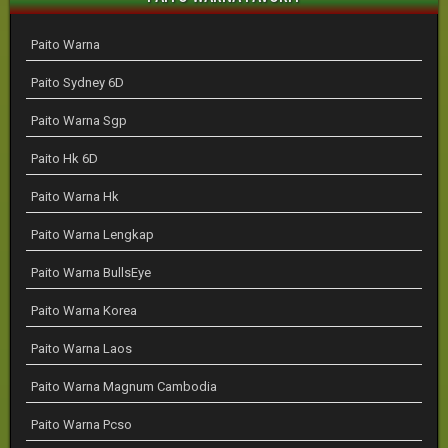
Paito Warna
Paito Sydney 6D
Paito Warna Sgp
Paito Hk 6D
Paito Warna Hk
Paito Warna Lengkap
Paito Warna BullsEye
Paito Warna Korea
Paito Warna Laos
Paito Warna Magnum Cambodia
Paito Warna Pcso