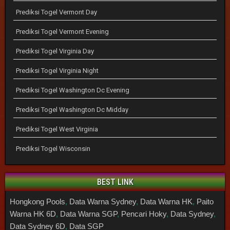
Prediksi Togel Vermont Day
Prediksi Togel Vermont Evening
Prediksi Togel Virginia Day
Prediksi Togel Virginia Night
Prediksi Togel Washington Dc Evening
Prediksi Togel Washington Dc Midday
Prediksi Togel West Virginia
Prediksi Togel Wisconsin
BEST LINK
Hongkong Pools
,
Data Warna Sydney
,
Data Warna HK
,
Paito
Warna HK 6D
,
Data Warna SGP
,
Pencari Hoky
,
Data Sydney
,
Data Sydney 6D
,
Data SGP