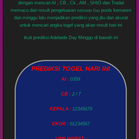
dengan mencari AI , CB , Ck , AM , SHIO dan Tradal
memacu dari result pengeluaran
pools kemaren
Adelaide Day
dan minggu lalu menjadikan prediksi yang jitu dan akurat
untuk mencari angka togel yang akan result hari ini
ikuti prediksi Adelaide Day Minggu di bawah ini
PREDIKSI TOGEL HARI INI
AI :
0359
CB :
2 / 7
KEPALA :
12345679
EKOR :
01234567
LINE INVEST :