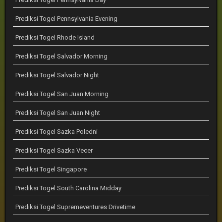
Prediksi Togel Pennsylvania Evening
Prediksi Togel Rhode Island
Prediksi Togel Salvador Morning
Prediksi Togel Salvador Night
Prediksi Togel San Juan Morning
Prediksi Togel San Juan Night
Prediksi Togel Sazka Poledni
Prediksi Togel Sazka Vecer
Prediksi Togel Singapore
Prediksi Togel South Carolina Midday
Prediksi Togel Supremeventures Drivetime