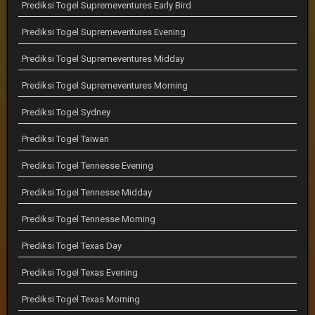
Prediksi Togel Supremeventures Early Bird
Prediksi Togel Supremeventures Evening
Prediksi Togel Supremeventures Midday
Prediksi Togel Supremeventures Morning
Prediksi Togel Sydney
Prediksi Togel Taiwan
Prediksi Togel Tennesse Evening
Prediksi Togel Tennesse Midday
Prediksi Togel Tennesse Morning
Prediksi Togel Texas Day
Prediksi Togel Texas Evening
Prediksi Togel Texas Morning