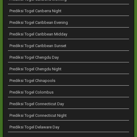
Prediksi Togel Canberra Night
Prediksi Togel Caribbean Evening
Prediksi Togel Caribbean Midday
Prediksi Togel Caribbean Sunset
Prediksi Togel Chengdu Day
Prediksi Togel Chengdu Night
Prediksi Togel Chinapools
Prediksi Togel Colombus
Prediksi Togel Connecticut Day
Prediksi Togel Connecticut Night
Prediksi Togel Delaware Day