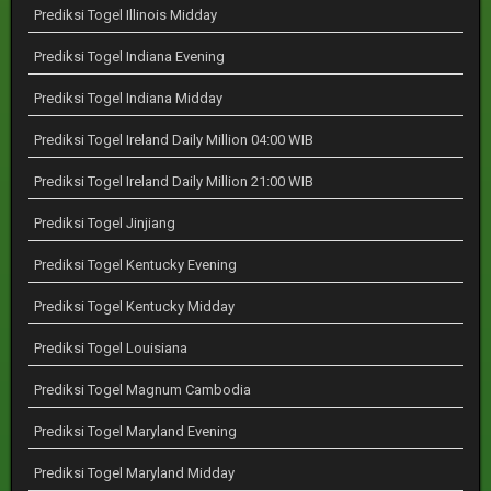
Prediksi Togel Illinois Midday
Prediksi Togel Indiana Evening
Prediksi Togel Indiana Midday
Prediksi Togel Ireland Daily Million 04:00 WIB
Prediksi Togel Ireland Daily Million 21:00 WIB
Prediksi Togel Jinjiang
Prediksi Togel Kentucky Evening
Prediksi Togel Kentucky Midday
Prediksi Togel Louisiana
Prediksi Togel Magnum Cambodia
Prediksi Togel Maryland Evening
Prediksi Togel Maryland Midday