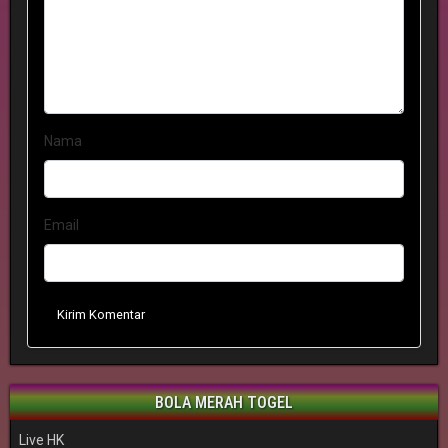
Nama
Email
Kirim Komentar
BOLA MERAH TOGEL
Live HK