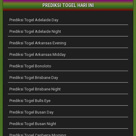
PREDIKSI TOGEL HARI INI
Prediksi Togel Adelaide Day
Prediksi Togel Adelaide Night
Prediksi Togel Arkansas Evening
Prediksi Togel Arkansas Midday
Prediksi Togel Bonoloto
Prediksi Togel Brisbane Day
Prediksi Togel Brisbane Night
Prediksi Togel Bulls Eye
Prediksi Togel Busan Day
Prediksi Togel Busan Night
Prediksi Togel Canberra Morning