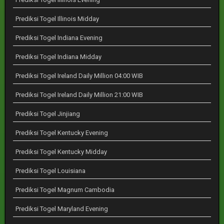
Prediksi Togel Illinois Midday
Prediksi Togel Indiana Evening
Prediksi Togel Indiana Midday
Prediksi Togel Ireland Daily Million 04:00 WIB
Prediksi Togel Ireland Daily Million 21:00 WIB
Prediksi Togel Jinjiang
Prediksi Togel Kentucky Evening
Prediksi Togel Kentucky Midday
Prediksi Togel Louisiana
Prediksi Togel Magnum Cambodia
Prediksi Togel Maryland Evening