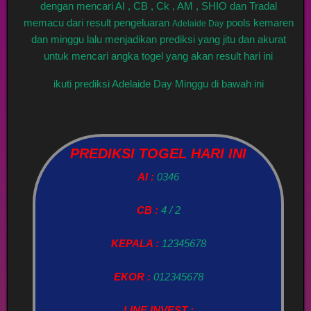
dengan mencari AI , CB , Ck , AM , SHIO dan Tradal
memacu dari result pengeluaran
pools kemaren
Adelaide Day
dan minggu lalu menjadikan prediksi yang jitu dan akurat
untuk mencari angka togel yang akan result hari ini
ikuti prediksi Adelaide Day Minggu di bawah ini
PREDIKSI TOGEL HARI INI
AI :
0346
CB :
4 / 2
KEPALA :
12345678
EKOR :
012345678
LINE INVEST :