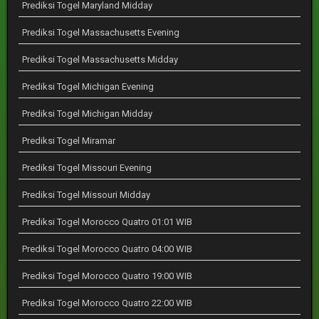
Prediksi Togel Maryland Midday
Prediksi Togel Massachusetts Evening
Prediksi Togel Massachusetts Midday
Prediksi Togel Michigan Evening
Prediksi Togel Michigan Midday
Prediksi Togel Miramar
Prediksi Togel Missouri Evening
Prediksi Togel Missouri Midday
Prediksi Togel Morocco Quatro 01:01 WIB
Prediksi Togel Morocco Quatro 04:00 WIB
Prediksi Togel Morocco Quatro 19:00 WIB
Prediksi Togel Morocco Quatro 22:00 WIB