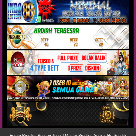
Forum Prediksi Pencari Togel | Master Prediksi Angka Jitu Sgp Hk