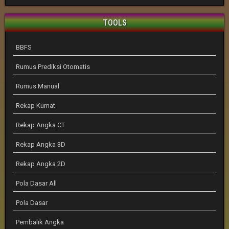
TOOLS
BBFS
Rumus Prediksi Otomatis
Rumus Manual
Rekap Kumat
Rekap Angka CT
Rekap Angka 3D
Rekap Angka 2D
Pola Dasar All
Pola Dasar
Pembalik Angka