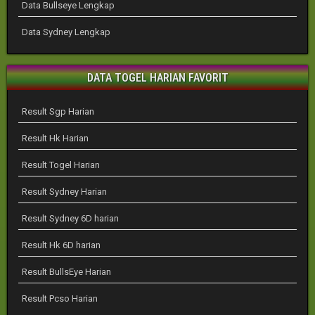
Data Bullseye Lengkap
Data Sydney Lengkap
DATA TOGEL HARIAN FAVORIT
Result Sgp Harian
Result Hk Harian
Result Togel Harian
Result Sydney Harian
Result Sydney 6D harian
Result Hk 6D harian
Result BullsEye Harian
Result Pcso Harian