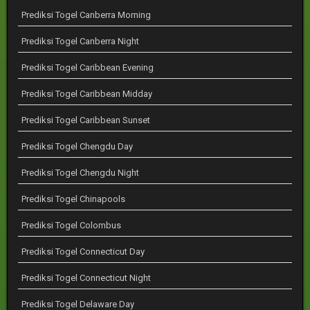
Prediksi Togel Canberra Morning
Prediksi Togel Canberra Night
Prediksi Togel Caribbean Evening
Prediksi Togel Caribbean Midday
Prediksi Togel Caribbean Sunset
Prediksi Togel Chengdu Day
Prediksi Togel Chengdu Night
Prediksi Togel Chinapools
Prediksi Togel Colombus
Prediksi Togel Connecticut Day
Prediksi Togel Connecticut Night
Prediksi Togel Delaware Day