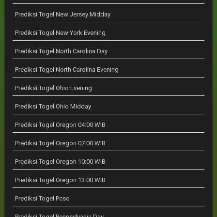
Prediksi Togel New Jersey Midday
Prediksi Togel New York Evening
Prediksi Togel North Carolina Day
Prediksi Togel North Carolina Evening
Prediksi Togel Ohio Evening
Prediksi Togel Ohio Midday
Prediksi Togel Oregon 04:00 WIB
Prediksi Togel Oregon 07:00 WIB
Prediksi Togel Oregon 10:00 WIB
Prediksi Togel Oregon 13:00 WIB
Prediksi Togel Pcso
Prediksi Togel Pennsylvania Day