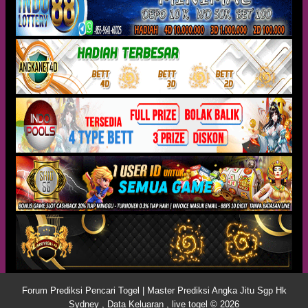
Forum Prediksi Pencari Togel | Master Prediksi Angka Jitu Sgp Hk
Sydney , Data Keluaran , live togel © 2026