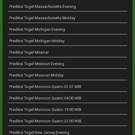
Prediksi Togel Massachusetts Evening
Prediksi Togel Massachusetts Midday
Prediksi Togel Michigan Evening
Prediksi Togel Michigan Midday
Prediksi Togel Miramar
Prediksi Togel Missouri Evening
Prediksi Togel Missouri Midday
Prediksi Togel Morocco Quatro 01:01 WIB
Prediksi Togel Morocco Quatro 04:00 WIB
Prediksi Togel Morocco Quatro 19:00 WIB
Prediksi Togel Morocco Quatro 22:00 WIB
Prediksi Togel New Jersey Evening