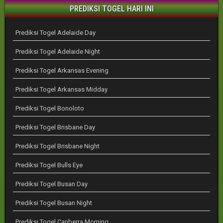
PREDIKSI TOGEL HARI INI
Prediksi Togel Adelaide Day
Prediksi Togel Adelaide Night
Prediksi Togel Arkansas Evening
Prediksi Togel Arkansas Midday
Prediksi Togel Bonoloto
Prediksi Togel Brisbane Day
Prediksi Togel Brisbane Night
Prediksi Togel Bulls Eye
Prediksi Togel Busan Day
Prediksi Togel Busan Night
Prediksi Togel Canberra Morning