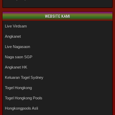
WEBSITE KAMI
Live Virdsam
Angkanet
Live Nagasaon
Naga saon SGP
Angkanet HK
Keluaran Togel Sydney
Togel Hongkong
Togel Hongkong Pools
Hongkongpools Asli