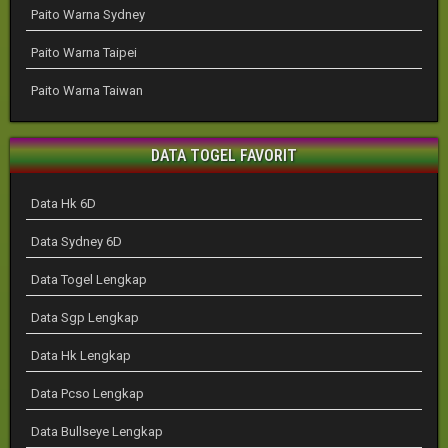
Paito Warna Sydney
Paito Warna Taipei
Paito Warna Taiwan
DATA TOGEL FAVORIT
Data Hk 6D
Data Sydney 6D
Data Togel Lengkap
Data Sgp Lengkap
Data Hk Lengkap
Data Pcso Lengkap
Data Bullseye Lengkap