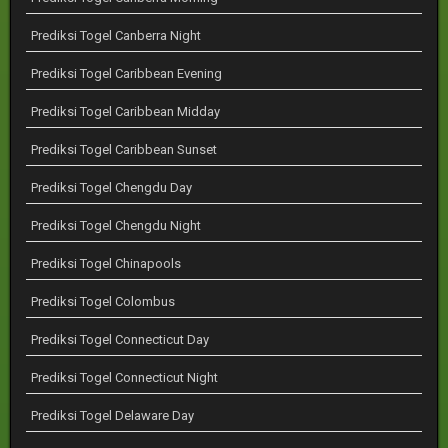
Prediksi Togel Canberra Night
Prediksi Togel Caribbean Evening
Prediksi Togel Caribbean Midday
Prediksi Togel Caribbean Sunset
Prediksi Togel Chengdu Day
Prediksi Togel Chengdu Night
Prediksi Togel Chinapools
Prediksi Togel Colombus
Prediksi Togel Connecticut Day
Prediksi Togel Connecticut Night
Prediksi Togel Delaware Day