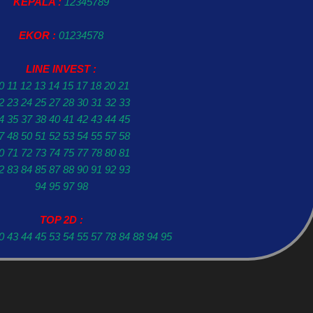
KEPALA :
12345789
EKOR :
01234578
LINE INVEST :
0 11 12 13 14 15 17 18 20 21
2 23 24 25 27 28 30 31 32 33
4 35 37 38 40 41 42 43 44 45
7 48 50 51 52 53 54 55 57 58
0 71 72 73 74 75 77 78 80 81
2 83 84 85 87 88 90 91 92 93
94 95 97 98
TOP 2D :
0 43 44 45 53 54 55 57 78 84 88 94 95