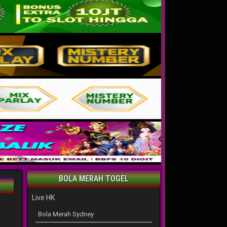
BOLA MERAH TOGEL
Live HK
Bola Merah Sydney