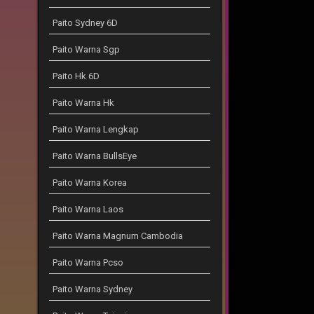
Paito Sydney 6D
Paito Warna Sgp
Paito Hk 6D
Paito Warna Hk
Paito Warna Lengkap
Paito Warna BullsEye
Paito Warna Korea
Paito Warna Laos
Paito Warna Magnum Cambodia
Paito Warna Pcso
Paito Warna Sydney