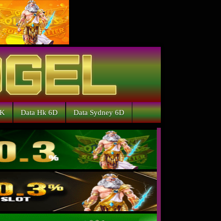
HK
Data Hk 6D
Data Sydney 6D