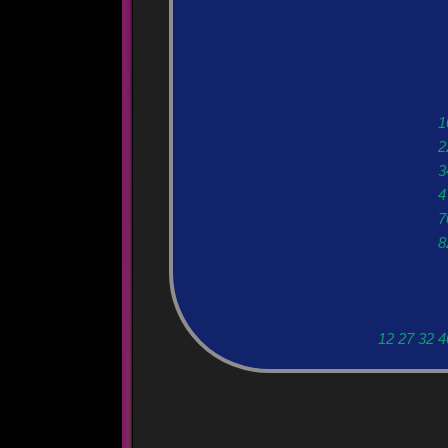
1
2
3
4
7
8
12 27 32 4