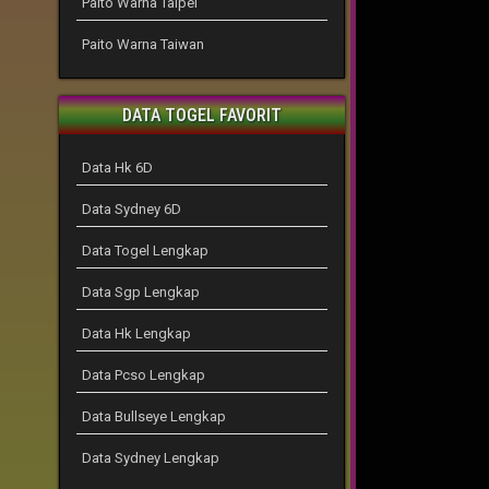
Paito Warna Taipei
Paito Warna Taiwan
DATA TOGEL FAVORIT
Data Hk 6D
Data Sydney 6D
Data Togel Lengkap
Data Sgp Lengkap
Data Hk Lengkap
Data Pcso Lengkap
Data Bullseye Lengkap
Data Sydney Lengkap