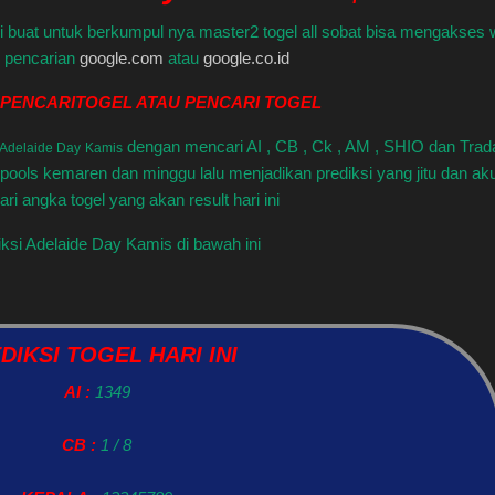
di buat untuk berkumpul nya master2 togel all sobat bisa mengakses
n pencarian
google.com
atau
google.co.id
k
PENCARITOGEL ATAU PENCARI TOGEL
dengan mencari AI , CB , Ck , AM , SHIO dan Trad
Adelaide Day
Kamis
pools kemaren dan minggu lalu menjadikan prediksi yang jitu dan aku
ri angka togel yang akan result hari ini
diksi Adelaide Day Kamis di bawah ini
DIKSI TOGEL HARI INI
AI :
1349
CB :
1 / 8