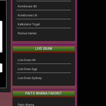
Kombinasi 4D
Kolaborasi LN
Kalkulator Togel
Rumus Harian
LIVE DRAW
Live Draw HK
Live Draw Sgp
Live Draw Sydney
PAITO WARNA FAVORIT
Paito Warna