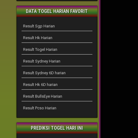
DATA TOGEL HARIAN FAVORIT
Result Sgp Harian
Result Hk Harian
Result Togel Harian
Result Sydney Harian
Result Sydney 6D harian
Result Hk 6D harian
Result BullsEye Harian
Result Pcso Harian
PREDIKSI TOGEL HARI INI