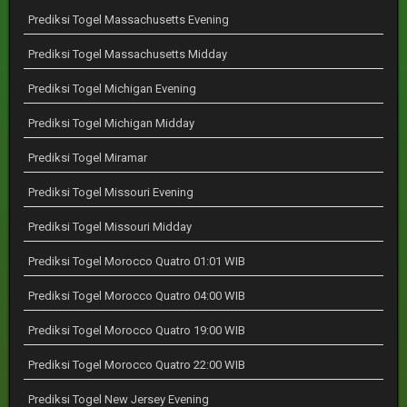
Prediksi Togel Massachusetts Evening
Prediksi Togel Massachusetts Midday
Prediksi Togel Michigan Evening
Prediksi Togel Michigan Midday
Prediksi Togel Miramar
Prediksi Togel Missouri Evening
Prediksi Togel Missouri Midday
Prediksi Togel Morocco Quatro 01:01 WIB
Prediksi Togel Morocco Quatro 04:00 WIB
Prediksi Togel Morocco Quatro 19:00 WIB
Prediksi Togel Morocco Quatro 22:00 WIB
Prediksi Togel New Jersey Evening