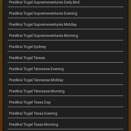
Prediksi Togel Supremeventures Early Bird
Prediksi Togel Supremeventures Evening
Prediksi Togel Supremeventures Midday
Prediksi Togel Supremeventures Morning
Prediksi Togel Sydney
Prediksi Togel Taiwan
Prediksi Togel Tennesse Evening
Prediksi Togel Tennesse Midday
Prediksi Togel Tennesse Morning
Prediksi Togel Texas Day
Prediksi Togel Texas Evening
Prediksi Togel Texas Morning