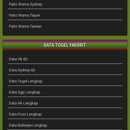
Paito Warna Sydney
Paito Warna Taipei
Paito Warna Taiwan
DATA TOGEL FAVORIT
Data Hk 6D
Data Sydney 6D
Data Togel Lengkap
Data Sgp Lengkap
Data Hk Lengkap
Data Pcso Lengkap
Data Bullseye Lengkap