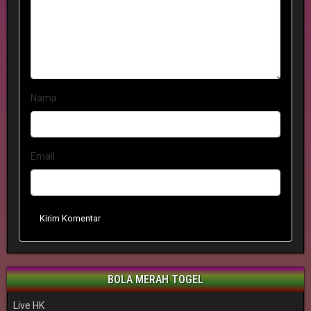
Nama
Email
Kirim Komentar
BOLA MERAH TOGEL
Live HK