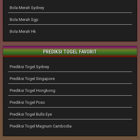
Bola Merah Sydney
Bola Merah Sgp
Bola Merah Hk
PREDIKSI TOGEL FAVORIT
Prediksi Togel Sydney
Prediksi Togel Singapore
Prediksi Togel Hongkong
Prediksi Togel Pcso
Prediksi Togel Bulls Eye
Prediksi Togel Magnum Cambodia