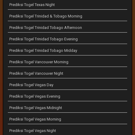
Prediksi Togel Texas Night
Prediksi Togel Trinidad & Tobago Morning
Prediksi Togel Trinidad Tobago Afternoon
Prediksi Togel Trinidad Tobago Evening
Prediksi Togel Trinidad Tobago Midday
Prediksi Togel Vancouver Morning
Prediksi Togel Vancouver Night
Prediksi Togel Vegas Day
Prediksi Togel Vegas Evening
Prediksi Togel Vegas Midnight
Prediksi Togel Vegas Morning
Prediksi Togel Vegas Night