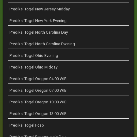
Prediksi Togel New Jersey Midday
Prediksi Togel New York Evening
Prediksi Togel North Carolina Day
Prediksi Togel North Carolina Evening
Prediksi Togel Ohio Evening
Prediksi Togel Ohio Midday
Prediksi Togel Oregon 04:00 WIB
Prediksi Togel Oregon 07:00 WIB
Prediksi Togel Oregon 10:00 WIB
Prediksi Togel Oregon 13:00 WIB
Prediksi Togel Pcso
Prediksi Togel Pennsylvania Day