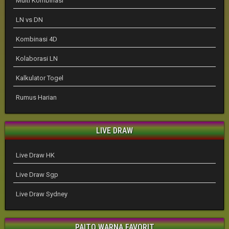
Multi Kombinasi
LN vs DN
Kombinasi 4D
Kolaborasi LN
Kalkulator Togel
Rumus Harian
LIVE DRAW
Live Draw HK
Live Draw Sgp
Live Draw Sydney
PAITO WARNA FAVORIT