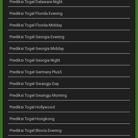
Prediksi Togel Delaware Night
Prediksi Togel Florida Evening
Prediksi Togel Florida Midday
Prediksi Togel Georgia Evening
Prediksi Togel Georgia Midday
Prediksi Togel Georgia Night
Prediksi Togel Germany Plus5
Prediksi Togel Gwangju Day
Prediksi Togel Gwangju Morning
Prediksi Togel Hollywood
Prediksi Togel Hongkong
Prediksi Togel Illinois Evening