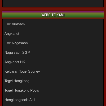
WEBSITE KAMI
Live Virdsam
Angkanet
Live Nagasaon
Naga saon SGP
Angkanet HK
Keluaran Togel Sydney
Togel Hongkong
Togel Hongkong Pools
Hongkongpools Asli