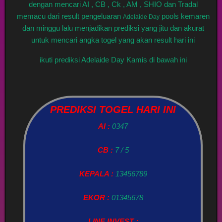
dengan mencari AI , CB , Ck , AM , SHIO dan Tradal
memacu dari result pengeluaran
pools kemaren
Adelaide Day
dan minggu lalu menjadikan prediksi yang jitu dan akurat
untuk mencari angka togel yang akan result hari ini
ikuti prediksi Adelaide Day Kamis di bawah ini
PREDIKSI TOGEL HARI INI
AI :
0347
CB :
7 / 5
KEPALA :
13456789
EKOR :
01345678
LINE INVEST :