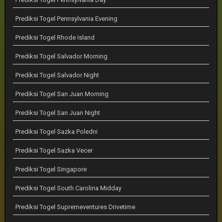
Prediksi Togel Pennsylvania Evening
Prediksi Togel Rhode Island
Prediksi Togel Salvador Morning
Prediksi Togel Salvador Night
Prediksi Togel San Juan Morning
Prediksi Togel San Juan Night
Prediksi Togel Sazka Poledni
Prediksi Togel Sazka Vecer
Prediksi Togel Singapore
Prediksi Togel South Carolina Midday
Prediksi Togel Supremeventures Drivetime