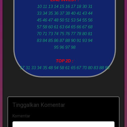
10 11 13 14 15 16 17 18 30 31
33 34 35 36 37 38 40 41 43 44
45 46 47 48 50 51 53 54 55 56
57 58 60 61 63 64 65 66 67 68
70 71 73 74 75 76 77 78 80 81
83 84 85 86 87 88 90 91 93 94
95 96 97 98
TOP 2D :
17 31 33 34 35 48 54 58 61 65 67 70 80 83 88 95
Tinggalkan Komentar
Komentar