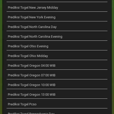
Prediksi Togel New Jersey Midday
Prediksi Togel New York Evening
Prediksi Togel North Carolina Day
Prediksi Togel North Carolina Evening
Prediksi Togel Ohio Evening
Prediksi Togel Ohio Midday
Prediksi Togel Oregon 04:00 WIB
Prediksi Togel Oregon 07:00 WIB
Prediksi Togel Oregon 10:00 WIB
Prediksi Togel Oregon 13:00 WIB
Prediksi Togel Pcso
Prediksi Togel Pennsylvania Day