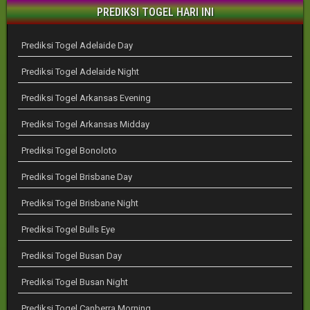
PREDIKSI TOGEL HARI INI
Prediksi Togel Adelaide Day
Prediksi Togel Adelaide Night
Prediksi Togel Arkansas Evening
Prediksi Togel Arkansas Midday
Prediksi Togel Bonoloto
Prediksi Togel Brisbane Day
Prediksi Togel Brisbane Night
Prediksi Togel Bulls Eye
Prediksi Togel Busan Day
Prediksi Togel Busan Night
Prediksi Togel Canberra Morning