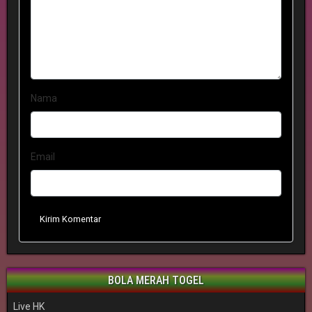
Nama
Email
Kirim Komentar
BOLA MERAH TOGEL
Live HK