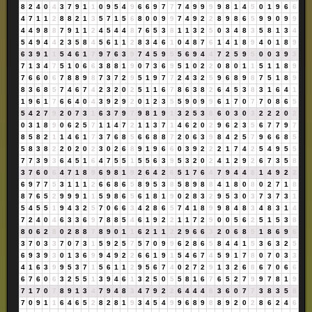
8
2
4
0
4
3
7
9
1
1
0
9
5
4
9
6
6
9
7
7
7
4
9
9
9
9
8
1
4
5
0
1
9
6
6
4
7
1
1
2
8
8
2
1
3
5
7
1
5
6
8
0
0
9
9
7
4
9
2
2
8
9
8
6
5
9
9
0
9
9
4
4
9
8
8
7
9
1
1
2
4
5
4
4
8
7
6
5
3
8
1
1
3
2
5
0
3
4
8
3
5
8
1
3
4
5
4
9
4
4
2
3
5
8
4
5
6
1
1
2
8
3
4
6
1
0
4
8
7
6
1
4
1
8
9
4
0
1
8
9
6
3
9
1
1
5
4
6
1
7
9
7
6
3
9
7
4
5
9
5
5
6
9
4
4
7
2
5
9
5
0
0
3
9
3
7
1
3
4
7
5
1
0
6
6
3
8
8
1
9
0
7
3
6
9
5
1
0
2
2
0
8
0
1
1
5
1
1
8
9
7
6
6
0
6
7
8
8
9
8
7
3
7
2
9
5
1
9
7
7
2
4
3
2
5
9
6
8
9
8
7
5
1
8
9
8
3
6
8
5
7
4
6
7
4
2
3
2
0
2
5
1
1
6
7
8
6
3
8
2
6
4
5
3
8
3
1
6
4
1
1
9
6
1
7
6
6
4
0
4
3
9
2
9
2
0
1
2
3
5
5
9
0
9
9
6
1
7
0
7
7
0
8
6
5
5
4
2
7
9
2
0
7
3
1
6
3
7
9
7
9
8
1
9
1
3
2
5
3
8
6
0
3
0
3
2
2
2
0
2
0
3
1
8
9
0
6
2
5
7
1
1
4
7
2
1
1
3
7
1
4
6
2
0
2
9
6
2
3
5
6
7
7
9
7
8
5
8
2
1
1
4
6
1
7
3
7
6
8
5
6
6
8
8
7
2
0
6
3
9
8
4
2
5
7
9
6
6
8
5
5
8
3
8
2
2
0
2
0
2
3
0
2
6
8
9
1
9
6
6
0
3
9
2
2
2
1
7
4
2
5
4
9
5
5
7
7
3
9
3
6
4
5
1
6
4
7
5
5
1
5
5
6
3
9
5
3
2
0
2
4
1
2
9
2
6
7
3
5
8
3
7
6
0
6
4
7
1
8
9
6
9
8
1
9
2
6
4
2
6
5
1
7
6
4
7
9
4
4
8
1
4
9
2
2
6
9
7
7
5
3
1
1
1
2
6
6
8
6
5
8
9
5
3
8
5
8
9
8
8
4
1
8
0
8
0
2
7
1
8
8
7
6
5
2
9
9
9
1
1
5
9
8
6
5
6
1
8
1
9
0
2
8
3
2
9
5
3
0
3
7
3
7
3
1
5
4
5
5
1
9
4
3
2
5
7
0
6
6
3
4
2
8
6
5
7
4
1
8
9
9
8
4
8
3
4
8
3
1
4
7
2
4
0
4
6
3
3
6
9
7
8
8
5
4
6
1
9
2
2
1
1
7
2
9
0
0
5
6
2
5
1
5
3
8
8
0
6
2
8
0
2
8
8
7
8
9
0
1
1
6
2
1
1
2
2
9
6
6
3
2
0
6
8
5
1
8
6
9
6
3
7
0
3
3
7
0
7
3
1
5
9
2
5
7
5
7
0
9
9
6
2
8
6
5
8
4
4
1
5
3
6
3
2
5
6
9
3
9
3
0
1
3
6
9
9
4
9
2
2
6
6
1
9
1
5
4
6
7
4
5
9
1
7
8
0
7
0
3
3
4
1
6
3
9
9
5
3
7
1
5
6
1
1
2
9
5
6
7
4
0
2
7
2
9
1
3
2
6
8
6
7
0
6
6
6
7
6
0
6
3
2
5
5
1
3
9
4
6
1
3
2
5
0
5
5
8
1
6
7
6
5
2
7
9
9
7
8
1
9
7
1
7
0
7
8
9
1
3
4
7
9
4
8
3
4
7
9
2
2
6
4
4
4
8
3
6
0
7
7
3
8
3
5
8
7
0
9
1
1
6
4
6
5
2
8
2
8
1
9
3
4
5
4
9
9
6
8
9
8
8
9
2
0
2
8
6
2
4
6