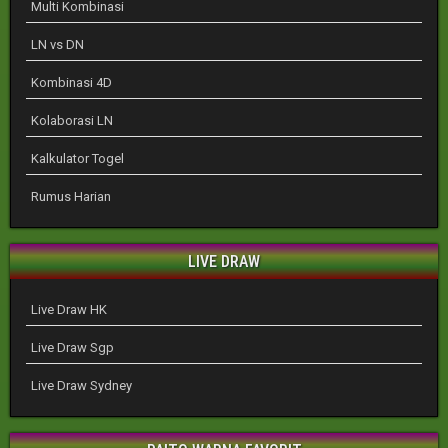
Multi Kombinasi
LN vs DN
Kombinasi 4D
Kolaborasi LN
Kalkulator Togel
Rumus Harian
LIVE DRAW
Live Draw HK
Live Draw Sgp
Live Draw Sydney