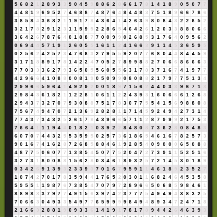
5
6
8
2
1
2
8
9
3
3
9
0
4
5
9
8
8
6
2
8
6
6
1
7
8
1
4
1
8
9
0
5
0
7
7
4
4
8
1
9
6
9
5
2
7
4
6
8
8
7
4
8
7
6
4
8
4
4
8
3
7
5
1
8
9
6
6
7
8
6
3
8
5
8
4
3
6
8
2
1
1
9
1
7
8
4
3
6
4
1
4
2
6
3
9
8
0
8
4
3
2
2
6
5
2
3
2
1
7
8
2
9
1
2
3
1
1
5
9
5
2
2
8
6
5
4
6
4
2
6
1
2
0
3
3
8
8
0
6
6
3
6
4
2
6
7
8
7
6
4
0
1
8
8
7
7
0
0
9
9
0
2
6
8
5
3
1
7
6
4
0
9
5
6
2
0
6
9
4
4
5
7
1
9
1
2
6
0
5
5
1
6
1
1
2
4
1
6
6
3
9
1
1
4
5
3
6
5
9
5
0
2
5
6
2
4
2
5
7
3
4
7
6
6
3
2
7
9
5
5
9
2
0
7
7
6
8
0
4
4
8
4
4
5
9
3
1
7
1
8
8
9
1
7
8
1
4
2
2
4
7
0
5
2
7
8
9
9
8
8
2
7
0
6
6
8
6
6
6
3
7
7
0
3
3
3
6
2
7
9
3
6
5
0
5
5
6
0
5
5
6
3
1
7
8
3
7
1
6
7
4
1
9
7
7
4
2
9
6
6
4
1
0
8
8
0
0
8
1
9
0
5
0
9
9
0
8
0
8
8
2
1
7
9
7
7
5
1
3
4
2
9
9
6
6
5
9
6
4
1
4
9
2
9
2
0
0
1
8
9
7
1
5
6
2
4
4
0
3
3
9
6
7
1
8
2
9
8
4
3
6
1
8
2
1
1
2
2
8
1
0
6
1
1
2
2
4
3
9
3
1
6
0
6
6
6
1
2
6
8
2
9
4
3
7
3
2
7
0
7
9
3
0
8
8
7
5
1
7
8
3
0
7
7
5
5
4
1
5
6
9
8
8
0
8
7
5
6
7
4
9
4
7
0
7
2
1
3
6
9
2
8
2
8
1
1
7
1
4
5
9
2
4
9
4
2
7
3
1
4
7
7
4
3
7
3
4
3
2
5
2
6
1
7
8
4
3
9
6
6
5
7
1
1
2
8
7
9
9
9
2
1
7
5
3
7
6
6
4
1
1
1
9
4
4
0
1
8
2
1
0
3
9
2
2
8
4
8
0
8
7
3
6
2
8
0
8
4
8
3
6
0
7
0
7
4
4
3
2
5
5
3
5
9
5
0
2
5
7
3
6
1
8
6
5
4
6
1
6
7
8
2
5
7
3
9
0
1
6
7
4
1
6
2
8
7
2
6
8
5
8
8
4
6
1
9
2
8
5
4
0
9
0
0
0
6
5
0
8
8
4
8
7
7
5
0
6
0
7
7
1
3
8
5
4
5
0
7
7
5
2
0
4
7
2
7
3
9
1
1
5
2
5
1
6
3
2
7
3
1
8
0
0
8
8
1
5
6
2
8
0
3
4
6
1
8
9
3
2
5
7
2
1
4
5
3
0
1
8
9
0
3
4
2
6
9
1
3
9
3
2
3
3
9
3
7
0
1
6
7
9
5
9
1
1
4
6
1
8
9
2
3
5
2
7
1
0
7
4
2
7
0
1
7
8
3
5
9
4
4
1
7
6
5
2
0
3
0
1
1
6
8
2
4
6
4
5
3
5
8
5
9
5
5
1
1
9
8
7
6
7
3
8
5
4
7
0
7
9
7
2
8
9
6
6
5
0
6
8
5
9
8
4
6
1
8
8
9
8
8
3
7
9
7
7
4
9
1
5
6
3
9
7
4
2
3
7
7
7
5
4
9
4
9
4
3
8
3
2
5
7
0
6
6
3
0
4
9
3
3
5
4
9
7
7
6
5
9
9
9
9
8
4
9
4
8
9
3
4
7
2
4
7
1
8
2
1
6
6
3
2
8
8
1
9
0
9
3
3
6
1
4
1
9
1
7
8
1
7
8
9
4
4
2
6
4
6
3
9
3