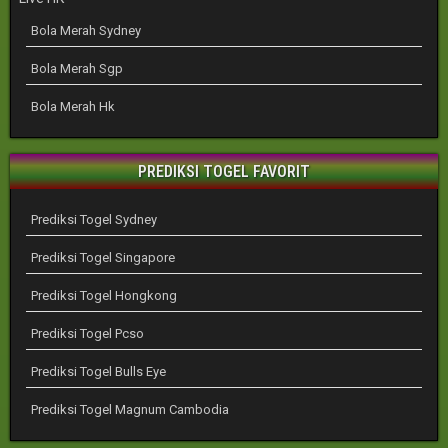
Bola Merah Sydney
Bola Merah Sgp
Bola Merah Hk
PREDIKSI TOGEL FAVORIT
Prediksi Togel Sydney
Prediksi Togel Singapore
Prediksi Togel Hongkong
Prediksi Togel Pcso
Prediksi Togel Bulls Eye
Prediksi Togel Magnum Cambodia