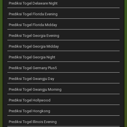
Prediksi Togel Delaware Night
Prediksi Togel Florida Evening
Prediksi Togel Florida Midday
Prediksi Togel Georgia Evening
Prediksi Togel Georgia Midday
Prediksi Togel Georgia Night
Prediksi Togel Germany Plus5
Prediksi Togel Gwangju Day
Prediksi Togel Gwangju Morning
Prediksi Togel Hollywood
Prediksi Togel Hongkong
Prediksi Togel Illinois Evening