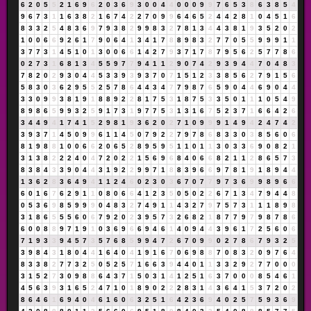
6
2
0
5
5
2
1
6
9
6
2
0
3
6
9
3
0
0
4
4
0
0
0
9
9
7
6
5
3
8
6
3
8
5
4
9
6
7
3
1
1
6
3
8
2
1
6
7
4
2
2
7
0
9
9
6
4
6
5
2
4
4
2
8
1
0
4
5
1
6
8
3
3
2
5
4
8
3
6
9
7
9
3
8
2
9
9
8
3
2
7
8
1
3
4
4
3
8
1
9
3
5
2
0
2
1
0
0
6
6
9
2
6
1
7
9
0
6
4
1
3
4
1
7
8
8
9
8
3
2
7
7
0
5
5
9
9
9
1
1
3
7
7
3
1
4
5
1
0
1
3
0
0
6
6
1
4
2
7
9
3
7
1
7
8
7
9
5
6
2
5
7
7
8
6
0
2
7
3
1
6
8
1
3
4
5
5
9
7
7
9
4
1
1
2
9
0
7
4
2
9
3
9
4
4
7
0
4
8
3
7
8
2
0
2
9
3
0
4
4
5
3
3
9
3
9
3
7
0
7
1
5
1
2
3
3
8
5
6
2
7
9
1
5
6
5
8
3
0
3
6
2
9
5
5
2
5
7
8
6
4
4
3
4
7
7
9
8
7
6
5
9
0
4
4
6
9
0
4
4
3
3
0
9
9
3
8
1
9
1
8
8
9
2
2
8
1
7
5
3
1
8
7
5
3
3
5
0
1
1
1
0
5
4
9
8
9
8
6
5
9
9
3
2
5
9
1
7
3
1
9
7
7
5
3
1
3
1
6
7
5
2
3
7
1
6
6
4
2
6
3
4
4
9
4
1
7
4
1
5
2
9
8
1
9
3
6
2
0
2
7
1
0
9
9
9
1
4
9
4
2
4
7
4
2
3
9
3
7
1
4
5
0
9
9
6
1
1
4
5
0
7
9
2
2
7
9
7
8
6
8
3
3
0
3
8
5
6
0
6
8
1
9
8
8
1
0
0
6
6
2
0
6
5
2
8
9
5
9
5
1
1
0
1
1
3
0
3
3
6
9
0
8
2
1
3
1
3
8
2
2
2
4
0
4
7
2
0
2
2
1
5
6
9
6
8
4
0
6
6
8
2
1
1
2
8
6
5
7
3
8
3
8
4
3
3
9
0
4
4
3
1
9
2
2
9
9
7
1
8
8
3
9
6
6
9
7
8
1
9
1
8
9
4
4
1
3
6
2
8
3
6
4
9
4
1
1
2
4
6
0
2
3
0
3
6
7
0
7
7
9
7
3
6
9
9
8
9
6
6
6
0
1
6
7
6
2
9
1
1
0
8
0
6
6
4
1
2
3
5
0
5
0
2
2
6
7
1
3
4
7
9
4
4
8
0
5
3
6
9
8
5
9
9
9
0
4
8
3
2
7
4
9
1
1
4
3
2
7
9
7
5
7
3
1
1
1
8
9
8
3
1
8
6
5
5
5
6
0
6
7
9
2
0
2
3
9
5
7
3
2
6
8
2
1
8
7
7
9
7
9
8
7
8
6
6
0
0
8
8
9
7
1
9
1
0
3
6
9
6
6
9
4
6
1
4
0
9
4
4
3
9
6
1
7
2
5
6
0
6
7
1
9
3
3
9
4
5
7
3
5
7
6
8
5
9
9
4
7
2
6
7
0
9
9
0
2
7
8
6
7
9
3
2
5
3
9
8
4
3
1
8
0
4
4
1
6
4
0
4
1
9
1
6
7
0
6
9
8
8
7
0
8
3
2
0
9
7
6
4
8
3
3
8
2
7
7
3
2
5
0
5
2
5
7
1
6
6
3
9
4
4
0
1
1
3
3
2
9
2
7
7
0
0
0
3
1
5
2
7
3
0
9
8
8
6
4
3
7
1
5
0
3
1
4
1
2
5
1
6
3
7
0
0
0
8
5
4
6
1
4
5
6
3
9
3
1
6
5
2
4
7
1
0
1
8
9
0
2
2
2
8
3
1
4
3
6
4
1
5
3
7
2
0
2
8
6
4
6
1
6
9
4
0
4
6
1
6
0
6
3
2
5
1
6
4
2
3
6
9
4
0
2
5
7
5
9
3
6
9