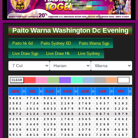
Paito Warna Washington Dc Evening
Paito hk 6d
Paito Sydney 6D
Paito Warna Sgp
Live Draw Sgp
Live Draw Hk
Live Sydney
CLEAR
SEN
SEL
RAB
KAM
JUM
SAB
MIN
D
D
D
D
D
D
D
5
4
2
6
8
7
7
4
8
3
5
2
6
4
1
0
0
3
2
5
2
8
6
0
6
9
5
8
9
8
8
4
2
5
7
2
5
8
2
1
4
7
2
4
6
9
8
1
0
1
2
1
6
9
6
3
7
6
9
6
1
0
3
7
1
9
1
8
2
1
2
5
8
1
9
2
0
1
0
1
6
0
3
3
6
4
8
7
9
7
9
7
9
4
4
9
4
6
0
6
3
2
2
0
2
8
8
7
2
9
4
1
2
4
6
0
0
1
0
1
3
3
8
5
4
3
1
1
9
1
0
8
7
4
2
3
9
7
9
7
2
2
9
9
9
0
2
5
8
4
2
9
3
0
3
1
7
6
0
6
3
5
6
5
2
8
4
3
6
9
4
0
6
2
8
9
6
6
5
2
2
4
4
0
4
9
1
5
6
2
0
3
9
1
1
1
2
8
3
2
5
2
6
8
5
7
1
9
1
1
3
2
2
6
8
8
1
8
2
1
3
4
7
9
7
8
8
9
2
2
1
3
7
6
4
7
3
8
9
8
0
6
0
5
5
5
9
1
9
1
4
8
1
6
7
8
7
0
2
2
7
3
6
5
2
8
6
0
3
3
7
2
8
0
8
0
1
6
7
4