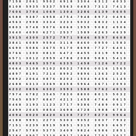
7
1
5
8
4
2
0
6
1
7
9
5
0
2
2
6
9
1
8
9
3
3
0
4
4
6
3
1
2
3
4
0
3
3
6
8
1
0
8
8
5
9
3
5
8
5
3
3
7
1
5
5
6
3
9
0
4
8
3
2
7
3
1
2
3
7
4
1
3
4
7
6
0
6
6
3
7
0
4
4
1
0
6
9
6
1
3
0
4
4
3
2
8
6
5
4
1
3
9
3
0
6
0
5
5
6
5
8
8
7
9
3
8
7
6
6
9
5
8
4
4
7
5
4
9
7
9
4
8
3
8
9
7
2
9
0
4
9
6
6
4
5
6
3
9
2
9
0
8
8
3
3
3
4
7
3
2
3
3
6
5
0
3
2
5
6
8
3
2
5
1
1
3
4
7
0
8
0
3
3
0
7
4
8
3
9
0
7
6
4
6
0
6
8
5
1
9
5
9
5
9
0
8
2
1
4
9
0
6
6
3
6
4
0
4
4
0
9
0
9
6
2
7
1
8
2
5
3
7
1
1
5
8
9
8
4
2
6
3
9
4
6
3
9
3
3
9
1
5
6
4
3
0
0
0
2
5
7
2
9
7
9
7
1
8
9
8
4
6
1
8
5
9
7
7
8
6
0
8
8
3
8
4
1
5
6
0
8
9
8
9
5
9
4
4
3
1
1
8
9
8
4
6
0
6
0
9
5
0
5
1
5
8
3
2
6
6
9
0
9
5
0
8
6
5
3
6
7
5
3
9
1
7
0
7
8
6
9
8
8
7
7
2
7
9
6
4
0
1
1
3
7
6
6
3
1
3
0
0
0
0
8
1
0
1
6
4
7
2
9
8
4
5
5
1
3
3
1
9
1
5
9
6
1
7
6
5
7
1
8
3
0
1
2
3
2
9
5
9
5
4
7
8
8
7
2
0
8
8
7
5
8
8
1
9
5
4
1
0
1
4
8
0
3
3
9
4
6
5
2
3
5
7
6
4
6
3
3
5
8
1
4
5
8
4
7
1
2
6
8
8
7
2
2
4
0
6
6
4
1
3
1
0
8
8
0
1
0
2
2
8
0
3
2
5
7
8
0
6
6
0
0
1
6
7
1
5
6
5
2
4
8
9
7
7
8
1
9
1
1
7
2
1
4
5
8
9
9
2
2
9
8
9
6
6
1
3
6
3
9
2
5
2
0
2
9
8
9
2
2
2
0
6
4
1
0
8
7
6
4
8
2
0
2
2
1
5
0
4
4
9
4
5
6
2
1
1
4
5
9
2
6
8
8
7
6
3
1
3
4
3
3
6
9
6
8
3
5
8
4
5
9
6
4
1
3
6
7
1
8
2
0
9
3
3
6
2
3
2
5
0
8
5
6
2
6
3
0
2
2
3
5
9
3
3
1
5
8
8
7
9
7
6
2
8
4
0
1
5
6
7
9
7
4
2
6
7
8
2
1
3
5
4
5
9
7
8
3
0
3
8
8
0
0
0
8
0
1
5
6
5
0
3
2
5
7
5
4
5
9
8
5
9
7
7
6
8
4
7
2
4
2
1
3
4
1
4
5
8
4
4
7
6
4
1
0
6
1
5
6
0
4
6
8
5
3
1
9
3
3
1
1
2
3
5
2
7
1
7
8
9
3
8
6
5
7
4
8
9
8
0
9
1
7
8
3
4
9
9
9
2
0
4
5
9
0
8
5
4
9
3
6
9
8
8
4
7
2
8
1
1
9
8
8
7
6
7
8
3
2
4
0
9
4
4
8
0
2
0
2
8
4
2
0
2
6
1
0
8
8
7
2
7
7
5
8
2
7
8
6
9
9
6
4
1
4
1
8
8
7
9
9
9
1
1
2
2
7
3
1
5
3
0
3
3
9
3
5
2
7
3
0
3
7
1
7
9
3
2
5
7
1
5
1
6
0
2
3
9
3
8
9
1
9
1
5
8
5
1
6
9
3
1
9
1
2
9
9
3
3
6
6
5
7
3
2
5
4
7
2
5
7
8
0
8
5
3
7
5
3
3
4
0
9
9
9
8
2
4
6
6
5
8
6
5
2
8
5
1
6
5
2
8
4
3
0
9
0
7
7
3
3
1
0
1
6
9
1
7
8
1
0
8
6
5
7
7
0
2
2
3
0
2
7
9