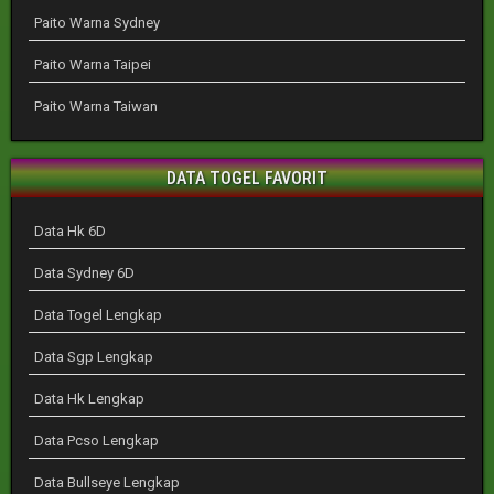
Paito Warna Sydney
Paito Warna Taipei
Paito Warna Taiwan
DATA TOGEL FAVORIT
Data Hk 6D
Data Sydney 6D
Data Togel Lengkap
Data Sgp Lengkap
Data Hk Lengkap
Data Pcso Lengkap
Data Bullseye Lengkap