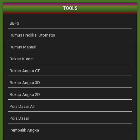
TOOLS
BBFS
Rumus Prediksi Otomatis
Rumus Manual
Rekap Kumat
Rekap Angka CT
Rekap Angka 3D
Rekap Angka 2D
Pola Dasar All
Pola Dasar
Pembalik Angka