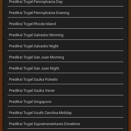
Prediksi Togel Pennsylvania Day
Prediksi Togel Pennsylvania Evening
Prediksi Togel Rhode Island
Prediksi Togel Salvador Morning
Prediksi Togel Salvador Night
Prediksi Togel San Juan Morning
Prediksi Togel San Juan Night
Prediksi Togel Sazka Poledni
Prediksi Togel Sazka Vecer
Prediksi Togel Singapore
Prediksi Togel South Carolina Midday
Prediksi Togel Supremeventures Drivetime