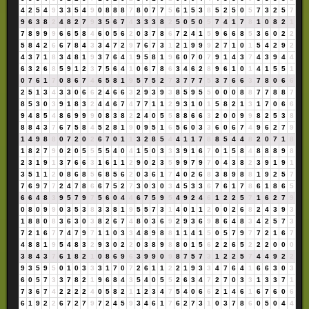
4
2
5
4
9
3
3
5
4
9
0
8
8
8
7
8
0
7
7
5
6
1
5
3
8
5
2
5
0
5
7
3
2
5
7
9
6
3
8
2
4
8
2
7
9
3
5
6
7
4
3
3
3
8
2
5
0
5
0
5
7
4
1
7
8
1
0
8
2
1
7
8
9
9
9
6
6
5
8
4
6
0
5
6
2
0
3
7
8
6
7
2
4
1
5
9
6
6
8
5
3
6
0
2
2
5
8
4
2
6
6
7
8
4
3
3
4
7
2
9
7
6
7
3
1
2
1
9
9
9
2
7
1
0
1
5
4
2
9
2
4
3
7
1
8
3
4
8
1
9
3
7
6
4
1
9
5
8
1
9
6
0
7
0
7
9
1
4
3
7
4
3
9
4
4
6
3
2
6
8
5
9
1
2
3
7
5
6
4
1
0
6
7
8
6
3
4
6
2
8
9
6
1
0
1
4
1
5
5
1
0
7
6
1
7
0
8
6
7
4
6
5
8
1
9
5
7
5
2
7
3
7
7
7
5
3
7
6
6
3
7
8
0
6
6
2
5
1
3
4
3
3
0
6
6
2
4
6
6
3
2
9
3
9
3
8
5
9
5
5
0
0
0
8
8
7
7
8
8
7
8
5
3
0
3
9
1
8
3
2
4
4
6
7
4
7
7
1
1
2
9
3
1
0
1
5
8
2
1
3
1
7
0
6
6
9
4
8
5
4
8
6
9
9
9
0
8
3
8
2
2
4
0
5
5
8
8
6
6
3
2
0
0
9
9
8
2
5
3
8
8
8
4
3
7
6
7
5
8
4
5
2
8
1
9
0
9
5
1
6
5
6
0
3
3
6
0
6
7
4
9
6
2
7
9
1
4
9
8
8
0
7
2
0
2
6
7
0
1
1
3
2
8
5
4
4
1
1
7
8
8
5
4
4
8
2
0
7
1
8
1
8
2
7
9
0
2
0
5
5
5
5
4
0
4
1
5
0
3
3
3
9
1
6
7
0
1
5
8
4
8
8
8
9
8
2
3
1
9
1
3
7
6
6
3
1
6
1
1
2
9
0
2
3
5
9
9
7
9
7
0
4
3
8
2
3
9
1
9
1
3
5
1
1
2
0
8
6
8
5
6
8
5
6
2
0
3
6
1
7
4
0
2
6
8
3
8
9
8
8
1
9
2
5
7
7
6
9
7
7
2
4
7
8
6
6
7
5
2
7
3
0
3
0
3
4
5
3
3
6
7
6
1
7
8
6
1
8
6
5
6
6
4
8
3
9
5
7
9
7
5
6
0
4
4
6
7
5
9
5
4
9
2
4
6
1
2
2
5
7
1
6
2
7
9
0
8
0
9
9
0
3
5
3
8
3
3
8
1
9
5
5
7
3
1
4
0
1
1
2
0
0
2
6
8
2
4
3
9
3
1
8
8
0
8
3
6
3
0
3
8
2
6
7
4
8
0
3
6
9
2
9
3
6
9
8
6
4
8
3
4
2
5
7
3
7
2
1
6
7
7
4
7
9
7
1
1
0
3
3
4
8
9
8
8
1
1
4
1
5
0
5
7
9
7
7
2
1
6
7
4
8
8
1
9
5
4
8
3
2
9
3
0
2
2
0
3
8
9
8
8
0
1
5
6
2
2
6
5
2
2
2
0
0
0
3
8
4
3
7
6
1
8
2
1
0
8
6
9
6
3
9
9
0
9
8
7
5
7
3
1
2
2
5
7
4
4
9
2
2
9
3
5
9
5
0
1
0
3
3
3
1
7
0
7
2
6
1
1
2
2
1
9
3
3
4
7
6
4
1
6
6
3
0
3
6
0
5
7
3
3
7
8
2
1
9
6
8
4
3
5
4
0
5
5
2
6
3
4
7
2
7
0
3
3
1
3
3
7
1
7
3
6
7
4
2
2
2
2
4
0
5
8
2
1
1
2
3
4
7
5
4
0
6
6
2
1
4
6
1
6
7
6
0
6
6
1
9
2
2
6
7
2
7
9
7
2
4
5
9
3
4
6
1
7
6
2
7
3
1
0
3
7
8
6
0
5
0
4
4