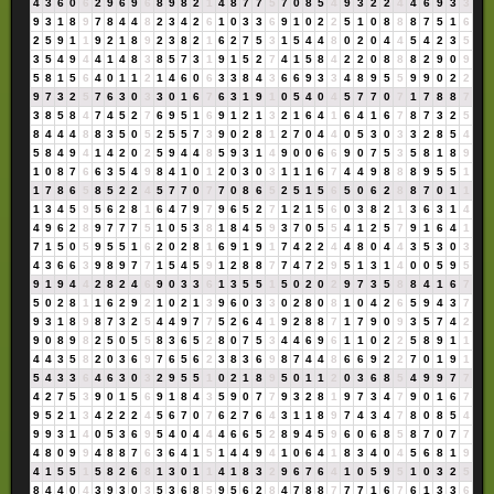
4
3
6
0
6
2
9
6
9
6
8
9
8
2
1
4
8
7
7
5
7
0
8
5
4
9
3
2
2
4
4
6
9
3
3
9
3
1
8
9
7
8
4
4
8
2
3
4
2
6
1
0
3
3
6
9
1
0
2
2
5
1
0
8
8
8
7
5
1
6
2
5
9
1
1
9
2
1
8
9
2
3
8
2
1
6
2
7
5
3
1
5
4
4
8
0
2
0
4
4
5
4
2
3
5
3
5
4
9
4
4
1
4
8
3
8
5
7
3
1
9
1
5
2
7
4
1
5
8
4
2
2
0
8
8
8
2
9
0
9
5
8
1
5
6
4
0
1
1
2
1
4
6
0
6
3
3
8
4
3
6
6
9
3
3
4
8
9
5
5
9
9
0
2
2
9
7
3
2
5
7
6
3
0
3
3
0
1
6
7
6
3
1
9
1
0
5
4
0
4
5
7
7
0
7
1
7
8
8
7
3
8
5
8
4
7
4
5
2
7
6
9
5
1
6
9
1
2
1
3
2
1
6
4
1
6
4
1
6
7
8
7
3
2
5
8
4
4
4
8
8
3
5
0
5
2
5
5
7
3
9
0
2
8
1
2
7
0
4
4
0
5
3
0
3
3
2
8
5
4
5
8
4
9
4
1
4
2
0
2
5
9
4
4
8
5
9
3
1
4
9
0
0
6
6
9
0
7
5
3
5
8
1
8
9
1
0
8
7
6
6
3
5
4
9
8
4
1
0
1
2
0
3
0
3
1
1
1
6
7
4
4
9
8
8
8
9
5
5
1
1
7
8
6
5
8
5
2
2
4
5
7
7
0
7
7
0
8
6
5
2
5
1
5
6
5
0
6
2
8
8
7
0
1
1
1
3
4
5
9
5
6
2
8
1
6
4
7
9
7
9
6
5
2
7
1
2
1
5
6
0
3
8
2
1
3
6
3
1
4
4
9
6
2
8
9
7
7
7
5
1
0
5
3
8
1
8
4
5
9
3
7
0
5
5
4
1
2
5
7
9
1
6
4
1
7
1
5
0
5
9
5
5
1
6
2
0
2
8
1
6
9
1
9
1
7
4
2
2
4
4
8
0
4
4
3
5
3
0
3
4
3
6
6
3
9
8
9
7
7
1
5
4
5
9
1
2
8
8
7
7
4
7
2
9
5
1
3
1
4
0
0
5
9
5
9
1
9
4
4
2
8
2
4
6
9
0
3
3
6
1
3
5
5
1
5
0
2
0
2
9
7
3
5
8
8
4
1
6
7
5
0
2
8
1
1
6
2
9
2
1
0
2
1
3
9
6
0
3
3
0
2
8
0
8
1
0
4
2
6
5
9
4
3
7
9
3
1
8
9
8
7
3
2
5
4
4
9
7
7
5
2
6
4
1
9
2
8
8
7
1
7
9
0
9
3
5
7
4
2
9
0
8
9
8
2
5
0
5
5
8
3
6
5
2
8
0
7
5
3
4
4
6
9
6
1
1
0
2
2
5
8
9
1
1
4
4
3
5
8
2
0
3
6
9
7
6
5
6
2
3
8
3
6
9
8
7
4
4
8
6
6
9
2
2
7
0
1
9
1
5
4
3
3
6
4
6
3
0
3
2
9
5
5
1
0
2
1
8
9
5
0
1
1
2
0
3
6
8
5
4
9
9
7
7
4
2
7
5
3
9
0
1
5
6
9
1
8
4
3
5
9
0
7
7
9
3
2
8
1
9
7
3
4
7
9
0
1
6
7
9
5
2
1
3
4
2
2
2
4
5
6
7
0
7
6
2
7
6
4
3
1
1
8
9
7
4
3
4
7
8
0
8
5
4
9
9
3
1
4
0
5
3
6
9
5
4
0
4
4
4
6
6
5
2
8
9
4
5
9
6
0
6
8
5
8
7
0
7
7
4
8
0
9
9
4
8
8
7
6
3
6
4
1
5
1
4
4
9
4
1
0
6
4
1
8
3
4
0
4
5
6
8
1
9
4
1
5
5
1
5
8
2
6
8
1
3
0
1
1
4
1
8
3
2
9
6
7
6
4
1
0
5
9
5
1
0
3
2
5
8
4
4
0
4
3
9
3
0
3
5
3
6
8
5
9
5
6
2
8
4
7
8
8
7
7
7
1
6
7
6
1
3
3
6