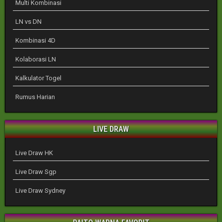
Multi Kombinasi
LN vs DN
Kombinasi 4D
Kolaborasi LN
Kalkulator Togel
Rumus Harian
LIVE DRAW
Live Draw HK
Live Draw Sgp
Live Draw Sydney