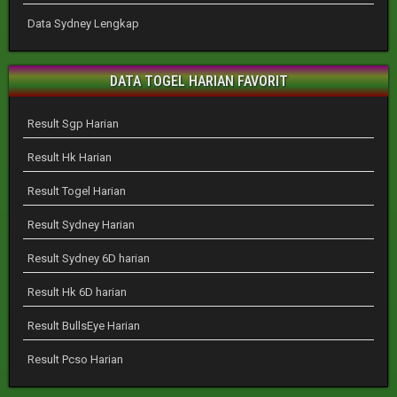
Data Sydney Lengkap
DATA TOGEL HARIAN FAVORIT
Result Sgp Harian
Result Hk Harian
Result Togel Harian
Result Sydney Harian
Result Sydney 6D harian
Result Hk 6D harian
Result BullsEye Harian
Result Pcso Harian