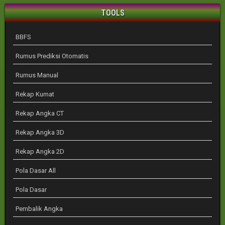
TOOLS
BBFS
Rumus Prediksi Otomatis
Rumus Manual
Rekap Kumat
Rekap Angka CT
Rekap Angka 3D
Rekap Angka 2D
Pola Dasar All
Pola Dasar
Pembalik Angka