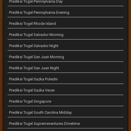
Prediksi Togel Pennsylvania Day
Prediksi Togel Pennsylvania Evening
Prediksi Togel Rhode Island
Prediksi Togel Salvador Morning
Prediksi Togel Salvador Night
Prediksi Togel San Juan Morning
Prediksi Togel San Juan Night
Prediksi Togel Sazka Poledni
Prediksi Togel Sazka Vecer
Prediksi Togel Singapore
Prediksi Togel South Carolina Midday
Prediksi Togel Supremeventures Drivetime