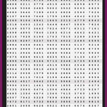
3
1
4
8
3
4
5
4
2
6
4
7
2
0
2
9
8
1
4
5
8
5
0
2
2
9
5
9
2
2
0
4
3
5
8
4
8
0
8
8
0
2
1
1
2
3
7
7
8
6
4
5
1
9
1
4
6
1
5
6
6
8
5
8
4
6
5
7
3
1
5
1
6
8
5
5
3
0
8
8
3
4
8
5
4
5
0
0
2
2
3
5
3
2
5
9
0
0
3
3
6
8
2
9
2
4
0
8
0
8
3
6
4
6
1
7
1
8
9
8
4
3
0
3
3
6
8
2
8
1
2
5
8
0
8
7
0
2
6
8
6
1
0
7
7
8
6
0
8
8
7
6
4
8
3
1
7
5
9
5
1
8
8
6
5
4
8
4
2
6
6
2
2
5
7
4
2
6
0
6
9
1
0
4
4
6
9
4
1
5
1
6
6
5
2
2
2
1
3
4
4
7
7
9
7
6
9
4
2
6
1
3
1
8
9
5
4
0
3
3
1
2
4
2
6
5
4
4
8
3
8
4
4
7
2
5
8
0
9
9
7
8
2
6
8
2
1
0
9
9
5
5
7
3
1
3
6
6
2
8
7
0
2
4
6
0
9
7
1
8
8
3
1
2
3
7
1
6
1
7
1
9
9
8
8
4
8
0
5
5
7
8
4
0
4
1
3
8
3
2
6
2
1
0
1
4
6
6
2
8
6
4
2
1
3
4
2
1
5
6
7
9
2
9
2
5
1
9
6
6
1
7
0
3
3
7
0
1
5
6
3
2
8
9
8
2
3
9
9
9
3
4
3
5
8
8
2
9
7
7
5
2
3
7
1
5
6
7
5
3
4
0
2
2
4
2
4
8
5
4
6
5
9
5
5
1
8
8
4
3
9
4
5
8
4
0
4
6
1
7
9
6
0
3
3
9
6
0
3
3
6
1
3
7
1
5
2
1
8
9
2
8
3
0
3
3
9
0
9
9
7
4
8
5
4
3
5
5
0
5
9
2
6
6
3
2
5
4
8
3
8
7
3
9
3
6
9
3
1
4
2
9
4
6
1
6
4
5
1
6
4
0
8
0
8
9
3
8
4
3
7
7
6
2
8
5
9
3
0
3
7
0
7
5
3
0
8
6
9
6
9
6
1
5
6
8
3
3
5
8
9
5
1
4
5
3
1
3
0
3
1
0
2
7
9
1
8
9
9
9
0
6
4
1
5
8
1
6
6
3
9
7
1
3
4
2
3
4
8
3
6
7
3
5
8
8
3
8
0
8
8
3
8
0
8
5
7
9
1
1
9
3
3
2
5
4
5
1
9
1
5
9
8
2
1
2
5
4
8
3
8
9
0
2
2
4
9
6
4
1
3
2
0
8
8
0
8
1
0
1
4
0
6
3
9
7
5
8
0
8
8
2
0
4
4
9
2
8
9
8
3
1
1
4
5
2
0
3
8
2
1
5
7
9
7
6
3
0
8
8
2
8
8
6
5
6
1
9
8
8
4
3
6
1
7
2
9
3
0
3
6
1
1
3
4
7
0
1
6
7
2
1
9
8
8
6
4
8
4
3
6
6
1
0
1
9
9
5
8
4
5
4
9
2
2
4
5
1
7
8
5
6
4
2
6
2
9
2
1
3
5
9
6
8
5
1
3
7
1
8
2
4
9
4
4
5
9
9
0
9
3
3
0
1
1
1
4
6
1
7
5
2
9
0
9
1
8
5
5
1
3
4
2
9
2
0
3
7
3
1
7
2
3
5
8
2
0
6
0
6
5
4
7
6
4
1
3
0
6
6
4
9
6
4
1
4
7
2
3
5
9
2
0
7
7
4
6
8
5
4
1
3
5
4
9
6
6
7
4
2
1
3
6
0
6
7
6
1
5
6
3
7
6
5
2
1
9
9
5
5
4
5
0
7
7
7
9
4
2
6
5
3
2
9
2
7
6
9
8
8
0
9
8
6
5
4
9
0
2
2
9
0
5
0
5
7
6
7
2
9
8
1
7
1
8
6
7
3
2
5
8
6
6
2
8
3
8
5
6
2
9
3
3
5
8
9
8
1
5
6
2
8
5
1
6
2
0
5
8
4
9
6
2
6
8
0
5
2
1
3
8
5
4
0
4
0
6
7
6
4
8
3
6
7
4