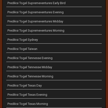
Prediksi Togel Supremeventures Early Bird
Prediksi Togel Supremeventures Evening
Prediksi Togel Supremeventures Midday
Prediksi Togel Supremeventures Morning
Prediksi Togel Sydney
Prediksi Togel Taiwan
Prediksi Togel Tennesse Evening
Prediksi Togel Tennesse Midday
Prediksi Togel Tennesse Morning
Prediksi Togel Texas Day
Prediksi Togel Texas Evening
Prediksi Togel Texas Morning