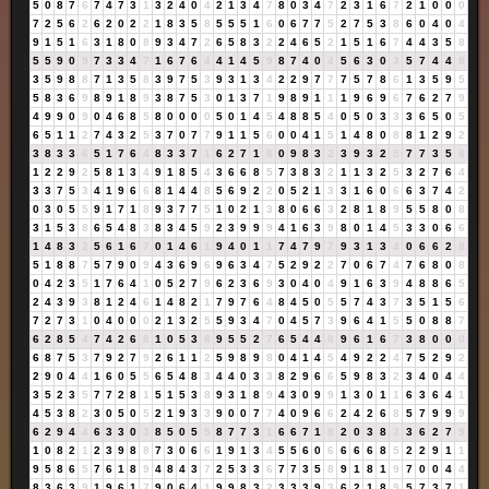
5
0
8
7
6
7
4
7
3
1
3
2
4
0
4
2
1
3
4
7
8
0
3
4
7
2
3
1
6
7
2
1
0
0
0
7
2
5
6
2
6
2
0
2
2
1
8
3
5
8
5
5
5
1
6
0
6
7
7
5
2
7
5
3
8
6
0
4
0
4
9
1
5
1
6
3
1
8
0
8
9
3
4
7
2
6
5
8
3
2
2
4
6
5
2
1
5
1
6
7
4
4
3
5
8
5
5
9
0
9
7
3
3
4
7
1
6
7
6
4
4
1
4
5
9
8
7
4
0
4
5
6
3
0
3
5
7
4
4
8
3
5
9
8
8
7
1
3
5
8
3
9
7
5
3
9
3
1
3
4
2
2
9
7
7
7
5
7
8
6
1
3
5
9
5
5
8
3
6
9
8
9
1
8
9
3
8
7
5
3
0
1
3
7
1
9
8
9
1
1
1
9
6
9
6
7
6
2
7
9
4
9
9
0
9
0
4
6
8
5
8
0
0
0
0
5
0
1
4
5
4
8
8
5
4
0
5
0
3
3
3
6
5
0
5
6
5
1
1
2
7
4
3
2
5
3
7
0
7
7
9
1
1
5
6
0
0
4
1
5
1
4
8
0
8
8
1
2
9
2
3
8
3
3
6
5
1
7
6
4
8
3
3
7
1
6
2
7
1
8
0
9
8
3
2
3
9
3
2
5
7
7
3
5
8
1
2
2
9
2
5
8
1
3
4
9
1
8
5
4
3
6
6
8
5
7
3
8
3
2
1
1
3
2
5
3
2
7
6
4
3
3
7
5
3
4
1
9
6
6
8
1
4
4
8
5
6
9
2
2
0
5
2
1
3
3
1
6
0
6
6
3
7
4
2
0
3
0
5
5
9
1
7
1
8
9
3
7
7
5
1
0
2
1
3
8
0
6
6
3
2
8
1
8
9
5
5
8
0
8
3
1
5
3
8
6
5
4
8
3
8
3
4
5
9
2
3
9
9
9
4
1
6
3
9
8
0
1
4
5
3
3
0
6
6
1
4
8
3
2
5
6
1
6
7
0
1
4
6
1
9
4
0
1
1
7
4
7
9
7
9
3
1
3
4
0
6
6
2
8
5
1
8
8
7
5
7
9
0
9
4
3
6
9
6
9
6
3
4
7
5
2
9
2
2
7
0
6
7
4
7
6
8
0
8
0
4
2
3
5
1
7
6
4
1
0
5
2
7
9
6
2
3
6
9
3
0
4
0
4
9
1
6
3
9
4
8
8
6
5
2
4
3
9
3
8
1
2
4
6
1
4
8
2
1
7
9
7
6
4
8
4
5
0
5
5
7
4
3
7
3
5
1
5
6
7
2
7
3
1
0
4
0
0
0
2
1
3
2
5
5
9
3
4
7
0
4
5
7
3
9
6
4
1
5
5
0
8
8
7
6
2
8
5
4
7
4
2
6
8
1
0
5
3
8
9
5
5
2
7
6
5
4
4
8
9
6
1
6
7
3
8
0
0
0
6
8
7
5
3
7
9
2
7
9
2
6
1
1
2
5
9
8
9
8
0
4
1
4
5
4
9
2
2
4
7
5
2
9
2
2
9
0
4
4
1
6
0
5
5
6
5
4
8
3
4
4
0
3
3
8
2
9
6
6
5
9
8
3
2
3
4
0
4
4
3
5
2
3
5
7
7
2
8
1
5
1
5
3
8
9
3
1
8
9
4
3
0
9
9
1
3
0
1
1
6
3
6
4
1
4
5
3
8
2
3
0
5
0
5
2
1
9
3
3
9
0
0
7
7
4
0
9
6
6
2
4
2
6
8
5
7
9
9
9
6
2
9
4
4
6
3
3
0
3
8
5
0
5
5
8
7
7
3
1
6
6
7
1
8
2
0
3
8
2
3
6
2
7
9
1
0
8
2
1
2
3
9
8
8
7
3
0
6
6
1
9
1
3
4
5
5
6
0
6
6
6
6
8
5
2
2
9
1
1
9
5
8
6
5
7
6
1
8
9
4
8
4
3
7
2
5
3
3
6
7
7
3
5
8
9
1
8
1
9
7
0
0
4
4
8
3
6
3
9
1
9
6
1
7
9
0
6
4
1
9
9
8
3
2
3
3
3
9
3
6
2
1
8
9
5
7
3
7
1