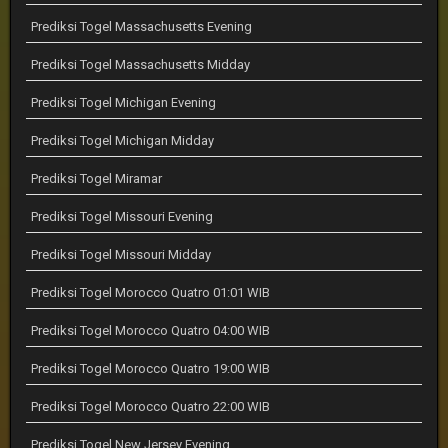
Prediksi Togel Massachusetts Evening
Prediksi Togel Massachusetts Midday
Prediksi Togel Michigan Evening
Prediksi Togel Michigan Midday
Prediksi Togel Miramar
Prediksi Togel Missouri Evening
Prediksi Togel Missouri Midday
Prediksi Togel Morocco Quatro 01:01 WIB
Prediksi Togel Morocco Quatro 04:00 WIB
Prediksi Togel Morocco Quatro 19:00 WIB
Prediksi Togel Morocco Quatro 22:00 WIB
Prediksi Togel New Jersey Evening