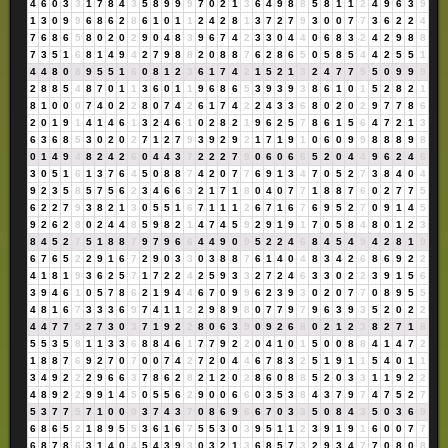
4
6
0
3
3
1
7
8
4
3
5
8
9
9
9
7
0
2
1
3
6
4
9
8
8
5
8
1
1
2
4
9
6
3
9
1
3
0
9
9
6
8
6
2
8
6
1
0
1
1
2
4
2
8
1
3
7
2
7
9
3
0
0
7
7
3
6
2
2
4
7
6
8
6
5
8
0
2
0
2
9
0
4
8
3
9
6
7
4
2
3
3
0
4
4
0
6
8
3
2
4
2
9
8
8
7
3
5
1
6
8
1
4
9
4
2
7
9
8
8
2
0
8
8
7
6
2
8
6
5
0
5
8
5
4
4
2
5
5
1
4
4
8
0
8
9
5
5
1
6
0
8
1
2
3
6
1
7
4
2
1
5
2
1
3
2
4
7
7
5
5
0
9
9
9
2
8
8
5
4
8
7
0
1
1
3
6
0
1
1
9
6
8
6
5
3
9
3
9
3
8
6
1
0
1
5
2
8
2
1
8
1
0
0
0
7
4
0
2
2
8
0
7
4
2
6
1
7
4
2
2
4
3
3
6
8
0
2
0
2
9
7
7
8
6
2
0
1
9
1
4
1
4
6
1
3
2
4
6
1
0
2
8
2
1
9
6
2
5
7
8
6
1
5
6
4
7
2
1
3
6
3
6
8
5
3
0
2
0
2
7
1
2
7
9
3
9
2
9
2
1
7
1
9
1
0
6
0
9
9
8
8
8
9
8
0
1
4
9
4
8
2
4
2
6
0
4
4
3
7
2
2
2
7
9
0
6
0
6
6
5
2
0
4
4
9
6
2
4
6
3
0
5
1
6
1
3
7
6
4
5
0
8
8
7
4
2
0
7
7
6
9
1
3
4
7
0
5
2
7
3
8
4
0
4
9
2
3
5
8
5
7
5
6
2
3
4
6
6
3
2
1
7
1
8
0
4
0
7
7
1
8
8
7
6
0
2
7
7
5
6
2
2
7
9
3
8
2
1
3
0
5
5
1
6
7
1
1
1
2
6
7
1
6
7
6
9
5
2
7
0
9
1
4
5
9
2
6
2
8
0
2
4
4
8
5
9
8
2
1
4
7
4
5
9
2
9
1
9
1
7
0
5
8
4
8
0
1
2
3
8
4
5
2
7
5
1
8
8
7
9
7
9
6
6
4
4
9
0
9
5
2
2
4
6
8
4
5
4
9
4
2
8
1
9
6
7
6
5
2
2
9
1
6
7
2
9
0
3
3
0
3
8
8
7
6
1
4
0
4
8
3
4
2
6
8
6
9
2
2
4
1
8
1
9
3
6
2
5
7
1
7
2
2
4
2
5
9
3
3
2
7
2
4
6
3
3
0
2
2
3
9
1
5
6
3
9
4
6
1
0
5
7
8
6
2
1
9
4
4
6
7
0
9
9
6
2
3
9
3
0
2
0
7
7
0
8
9
5
5
4
8
1
6
7
3
3
3
6
9
7
4
1
1
2
2
9
8
9
8
0
7
7
9
7
9
6
3
9
3
5
2
0
2
2
4
4
7
7
5
2
7
3
0
3
7
1
9
2
2
8
0
6
3
9
0
9
2
6
8
0
2
1
2
3
8
2
7
1
8
5
5
3
5
8
1
1
3
3
6
8
8
4
6
1
7
7
9
2
2
0
4
1
0
1
5
0
0
8
8
4
1
4
7
2
1
8
8
7
6
9
2
7
0
7
0
0
7
4
2
7
2
0
4
4
6
7
8
3
2
5
1
9
1
1
5
4
0
1
1
3
4
9
2
2
2
9
6
6
3
7
8
6
2
8
2
1
2
0
2
8
6
0
8
8
5
2
0
3
3
1
1
9
2
2
4
8
9
2
2
9
9
1
4
5
0
5
5
6
2
9
0
0
6
6
0
3
5
3
8
4
3
7
9
7
4
7
5
2
7
5
3
7
7
5
7
1
0
0
0
3
7
4
3
7
0
8
6
9
6
6
7
0
3
3
5
0
8
4
3
5
0
3
6
9
6
8
6
5
2
1
8
9
5
5
3
6
1
6
7
5
5
3
0
3
9
5
1
1
2
3
9
1
9
1
6
0
0
7
7
6
8
7
8
6
3
1
4
0
4
5
4
3
9
3
0
3
2
1
3
6
8
5
7
3
2
9
3
4
7
7
0
8
0
8