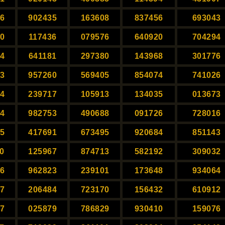
6
902435
163608
837456
693043
0
117436
079576
640920
704294
4
641181
297380
143968
301776
3
957260
569405
854074
741026
4
239717
105913
134035
013673
4
982753
490688
091726
728016
5
417691
673495
920684
851143
0
125967
874713
582192
309032
6
962823
239101
173648
934064
7
206484
723170
156432
610912
7
025879
786829
930410
159076