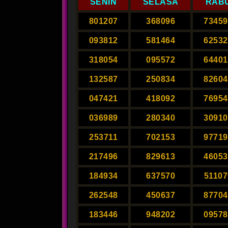
SENIN
SELASA
RAB
801207
368096
73459
093812
581464
62532
318054
095572
64401
132587
250834
82604
047421
418092
76954
036989
280340
30910
253711
702153
97719
217496
829613
46053
184934
637570
51107
262548
450637
87704
183446
948202
09578