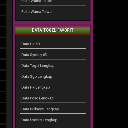
Paito Warna Taipei
Paito Warna Taiwan
DATA TOGEL FAVORIT
Data Hk 6D
Data Sydney 6D
Data Togel Lengkap
Data Sgp Lengkap
Data Hk Lengkap
Data Pcso Lengkap
Data Bullseye Lengkap
Data Sydney Lengkap