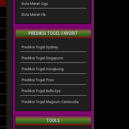
Bola Merah Sgp
Bola Merah Hk
PREDIKSI TOGEL FAVORIT
Prediksi Togel Sydney
Prediksi Togel Singapore
Prediksi Togel Hongkong
Prediksi Togel Pcso
Prediksi Togel Bulls Eye
Prediksi Togel Magnum Cambodia
TOOLS