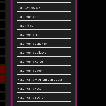
Paito Sydney 6D
Paito Warna Sgp
Paito Hk 6D
Paito Warna Hk
Paito Warna Lengkap
Paito Warna BullsEye
Paito Warna Korea
Paito Warna Laos
Paito Warna Magnum Cambodia
Paito Warna Pcso
Paito Warna Sydney