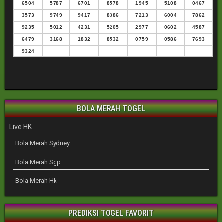
6504
5787
6701
8578
1945
5108
0467
3573
9749
9417
8386
7213
6004
7862
9235
5012
4231
5205
2977
0602
4587
6479
3168
1832
8532
0759
0586
7693
9324
BOLA MERAH TOGEL
Live HK
Bola Merah Sydney
Bola Merah Sgp
Bola Merah Hk
PREDIKSI TOGEL FAVORIT