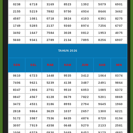
0238
6718
3169
8523
1392
5079
6901
2155
5219
7882
9750
4934
8646
3462
4587
1081
0718
3824
4103
6391
8275
1749
5285
2137
9360
8974
7256
6707
3492
1647
7584
3028
0812
1953
4075
5660
9341
2789
2134
7895
8256
6907
TAHUN 2026
SEN
SEL
RAB
KAM
JUM
SAB
MIN
0610
6723
1448
9535
3412
1064
0374
7406
9621
5239
4138
3487
2491
9864
8347
1906
2751
9510
6053
1085
6372
0847
4567
6128
0679
7822
5201
0869
3472
4531
3186
8993
2794
9645
1960
2818
9864
3629
1037
2657
1300
6221
5172
3987
7536
8435
4876
8720
0194
3097
7919
4358
0648
9270
2133
2581
1006
6579
0930
5469
8452
9175
4883