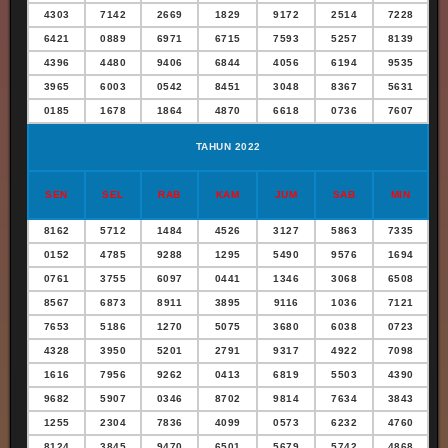
4303
7142
2669
1829
9172
2514
7228
6421
0889
6971
6715
7593
5257
8139
4396
4480
9406
6844
4056
6194
9535
3965
6003
0542
8451
3048
8367
5631
0185
1678
1864
4870
6618
0736
7607
TAHUN 2022
SEN
SEL
RAB
KAM
JUM
SAB
MIN
8162
5712
1484
4526
3127
5863
7335
0152
4785
9288
1295
5490
9576
1694
0761
3755
6097
0441
1346
3068
6508
8567
6873
8911
3895
9116
1036
7121
7653
5186
1270
5075
3680
6038
0723
4328
3950
5201
2791
9317
4922
7098
1616
7956
9262
0413
6819
5503
4390
9682
5907
0346
8702
9814
7634
3843
1255
2304
7836
4099
0573
6232
4760
8124
3845
9470
6501
5679
5742
4868