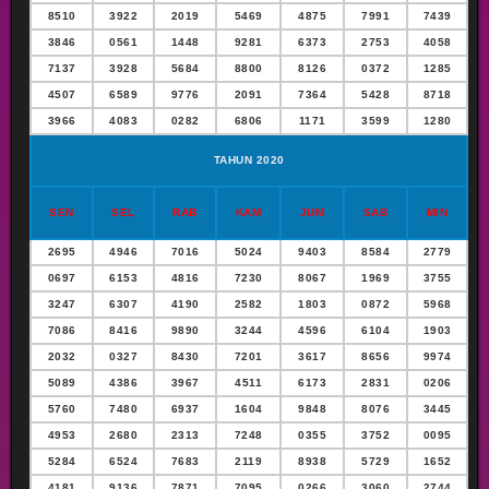
8510
3922
2019
5469
4875
7991
7439
3846
0561
1448
9281
6373
2753
4058
7137
3928
5684
8800
8126
0372
1285
4507
6589
9776
2091
7364
5428
8718
3966
4083
0282
6806
1171
3599
1280
TAHUN 2020
SEN
SEL
RAB
KAM
JUM
SAB
MIN
2695
4946
7016
5024
9403
8584
2779
0697
6153
4816
7230
8067
1969
3755
3247
6307
4190
2582
1803
0872
5968
7086
8416
9890
3244
4596
6104
1903
2032
0327
8430
7201
3617
8656
9974
5089
4386
3967
4511
6173
2831
0206
5760
7480
6937
1604
9848
8076
3445
4953
2680
2313
7248
0355
3752
0095
5284
6524
7683
2119
8938
5729
1652
4181
9136
7871
7095
0266
3060
2744