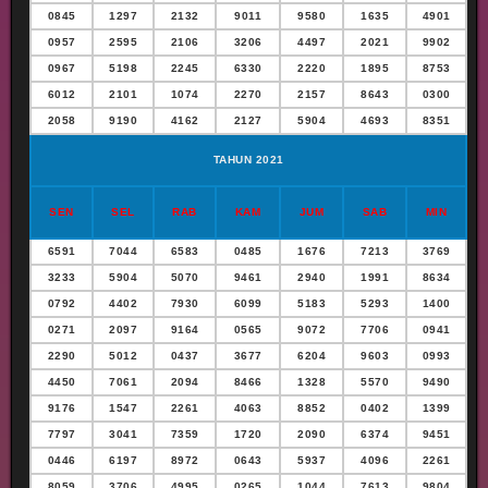
0845
1297
2132
9011
9580
1635
4901
0957
2595
2106
3206
4497
2021
9902
0967
5198
2245
6330
2220
1895
8753
6012
2101
1074
2270
2157
8643
0300
2058
9190
4162
2127
5904
4693
8351
TAHUN 2021
SEN
SEL
RAB
KAM
JUM
SAB
MIN
6591
7044
6583
0485
1676
7213
3769
3233
5904
5070
9461
2940
1991
8634
0792
4402
7930
6099
5183
5293
1400
0271
2097
9164
0565
9072
7706
0941
2290
5012
0437
3677
6204
9603
0993
4450
7061
2094
8466
1328
5570
9490
9176
1547
2261
4063
8852
0402
1399
7797
3041
7359
1720
2090
6374
9451
0446
6197
8972
0643
5937
4096
2261
8059
3706
4995
0265
1044
7613
9804