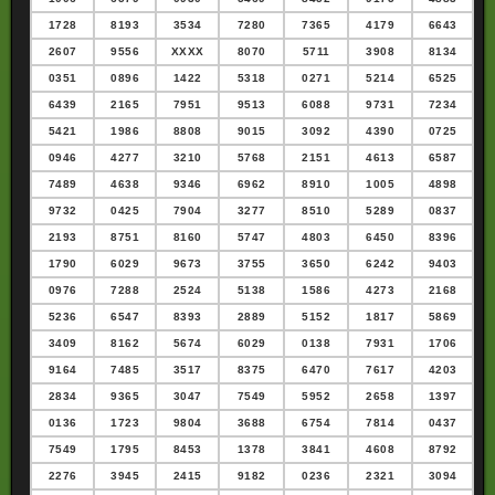
1728
8193
3534
7280
7365
4179
6643
2607
9556
XXXX
8070
5711
3908
8134
0351
0896
1422
5318
0271
5214
6525
6439
2165
7951
9513
6088
9731
7234
5421
1986
8808
9015
3092
4390
0725
0946
4277
3210
5768
2151
4613
6587
7489
4638
9346
6962
8910
1005
4898
9732
0425
7904
3277
8510
5289
0837
2193
8751
8160
5747
4803
6450
8396
1790
6029
9673
3755
3650
6242
9403
0976
7288
2524
5138
1586
4273
2168
5236
6547
8393
2889
5152
1817
5869
3409
8162
5674
6029
0138
7931
1706
9164
7485
3517
8375
6470
7617
4203
2834
9365
3047
7549
5952
2658
1397
0136
1723
9804
3688
6754
7814
0437
7549
1795
8453
1378
3841
4608
8792
2276
3945
2415
9182
0236
2321
3094