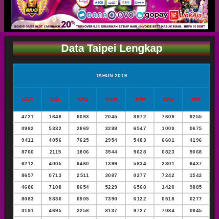
Data Taipei Lengkap
TAHUN 2019
SEN
SEL
RAB
KAM
JUM
SAB
MIN
4721
1648
6093
2045
8972
7609
9255
0982
5332
2869
3288
6547
1009
0675
9411
4056
7625
2954
5483
6601
4196
8760
2115
1806
3544
5628
0823
9068
6212
4005
9460
1399
5834
2301
6437
8657
0713
2511
3087
0277
7242
1542
4686
7108
8654
5229
6568
1420
9885
8083
5836
6905
7390
6122
0518
0277
3191
4695
2258
8137
9727
7084
0945