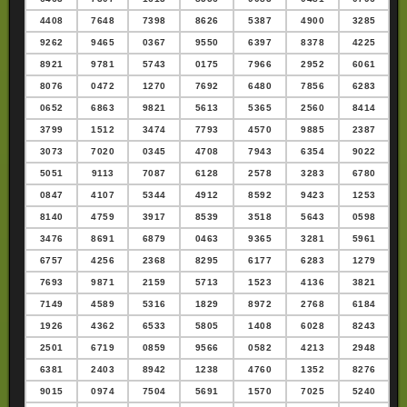
4408
7648
7398
8626
5387
4900
3285
9262
9465
0367
9550
6397
8378
4225
8921
9781
5743
0175
7966
2952
6061
8076
0472
1270
7692
6480
7856
6283
0652
6863
9821
5613
5365
2560
8414
3799
1512
3474
7793
4570
9885
2387
3073
7020
0345
4708
7943
6354
9022
5051
9113
7087
6128
2578
3283
6780
0847
4107
5344
4912
8592
9423
1253
8140
4759
3917
8539
3518
5643
0598
3476
8691
6879
0463
9365
3281
5961
6757
4256
2368
8295
6177
6283
1279
7693
9871
2159
5713
1523
4136
3821
7149
4589
5316
1829
8972
2768
6184
1926
4362
6533
5805
1408
6028
8243
2501
6719
0859
9566
0582
4213
2948
6381
2403
8942
1238
4760
1352
8276
9015
0974
7504
5691
1570
7025
5240