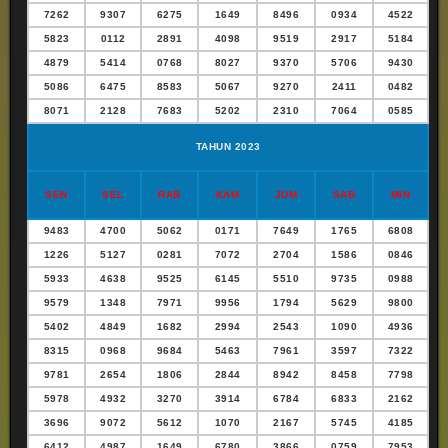
7262
9307
6275
1649
8496
0934
4522
5823
0112
2891
4098
9519
2917
5184
4879
5414
0768
8027
9370
5706
9430
5086
6475
8583
5067
9270
2411
0482
8071
2128
7683
5202
2310
7064
0585
TAHUN 2023
SEN
SEL
RAB
KAM
JUM
SAB
MIN
9483
4700
5062
0171
7649
1765
6808
1226
5127
0281
7072
2704
1586
0846
5933
4638
9525
6145
5510
9735
0988
9579
1348
7971
9956
1794
5629
9800
5402
4849
1682
2994
2543
1090
4936
8315
0968
9684
5463
7961
3597
7322
9781
2654
1806
2844
8942
8458
7798
5978
4932
3270
3914
6784
6833
2162
3696
9072
5612
1070
2167
5745
4185
6412
4987
1649
6780
3866
0759
7953