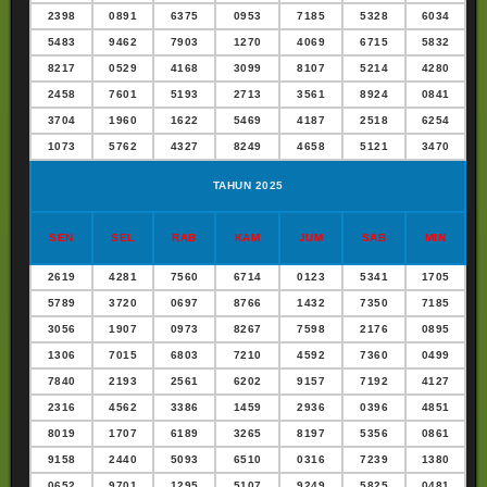
2398
0891
6375
0953
7185
5328
6034
5483
9462
7903
1270
4069
6715
5832
8217
0529
4168
3099
8107
5214
4280
2458
7601
5193
2713
3561
8924
0841
3704
1960
1622
5469
4187
2518
6254
1073
5762
4327
8249
4658
5121
3470
TAHUN 2025
SEN
SEL
RAB
KAM
JUM
SAB
MIN
2619
4281
7560
6714
0123
5341
1705
5789
3720
0697
8766
1432
7350
7185
3056
1907
0973
8267
7598
2176
0895
1306
7015
6803
7210
4592
7360
0499
7840
2193
2561
6202
9157
7192
4127
2316
4562
3386
1459
2936
0396
4851
8019
1707
6189
3265
8197
5356
0861
9158
2440
5093
6510
0316
7239
1380
0652
9701
1295
5107
9249
5825
0481