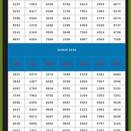
5197
7054
0925
5796
0613
2939
5677
5291
9317
5386
1730
7951
1592
9270
2388
3040
2632
4423
3502
3779
3074
9303
1078
1696
1385
6958
5345
9747
0241
6106
0926
9648
7500
4514
6708
8607
6094
7684
1458
9887
4949
7268
TAHUN 2024
SEN
SEL
RAB
KAM
JUM
SAB
MIN
2937
5579
1676
7089
5378
9181
6983
3823
1267
6280
2259
2026
7607
3906
6387
2760
6834
9202
3608
1399
5191
3794
7962
8792
4752
3166
3353
7261
6086
0296
8390
6587
0693
5844
5928
2427
9320
9849
8069
0122
3492
4214
9716
9674
3097
2502
4380
7060
9265
6029
5698
4962
9804
3605
9797
1146
6463
7307
1613
8556
9083
0481
0796